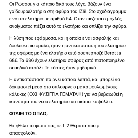
Οι Ρώσσοι, για κάποιο δικό τους λόγο, βάζουν ένα
γαϊδουροελατήριο στη σφύρα του ΙΖ18. Στο σχεδιάγραμμα
είναι το ελατήριο με αριθμό 54. Οταν πιέζεται ο μοχλός
ανοίγματος πιέζει αυτό το ελατήριο και οπλίζει την σφύρα.
Η λύση που εφάρμοσα, και η οποία είναι ασφαλής και
δουλεύει πιο ομαλά, ήταν η αντικατάσταση του ελατηρίου
της σφύρας με ένα ελατήριο από σουπερποζέ Beretta
686. Τα 686 έχουν ελατήρια σφύρας από πιστοποιημένο
σουηδικό ατσάλι. Το κόστος ήταν μηδαμινό.
Η αντικατάσταση παίρνει κάποια λεπτά, και μπορεί να
δοκιμαστεί μέσα στο οπλουργείο με καψουλωμένους
κάλυκες (ΟΧΙ ΦΥΣΙΓΓΙΑ ΓΕΜΑΤΑ!!!!) για να βεβαιωθεί η
ικανότητα του νέου ελατηρίου να σκάσει καψύλλια.
ΦΤΑΙΕΙ ΤΟ ΟΠΛΟ;
θα ήθελα τα φώτα σας σε 1-2 Θέματα που μ
απασχολούν..