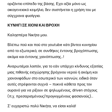
οριζόντιο επίπεδο της βάσης. Εχει αξία μόνο ως
οικογενειακό κειμήλιο, δεν συστήνεται η χρήση του με
σύγχρονα φυσίγγια.
ΚΥΝΗΓΙ ΣΕ ΧΙΟΝΙ ΚΑΙ ΒΡΟΧΗ
Καλησπέρα Νικήτα μου.
Βλέπω πού και πού στο youtube κάτι βίντεο κυνηγίου
από το εξωτερικό, σε συνθήκες έντονης βροχόπτωσης,
ακόμα και έντονης χιονόπτωσης…!
Αναρωτιέμαι λοιπόν, για το εάν υπάρχει κίνδυνος εξαιτίας
μιας πιθανής εισχώρησης βρόχινου νερού ή ακόμη και
χιονονιφάδων στο εσωτερικό των καννών, ειδικά όταν
αυτές στρέφονται συχνά – πυκνά κάθετα προς τον
ουρανό για να ρίξουν σε ψηλωμένους, driven στόχους
(π.χ. πρεσαρισμένους/προγκιγμένους φασιανούς)…
Σ’ ευχαριστώ πολύ Νικήτα, να είσαι καλά!