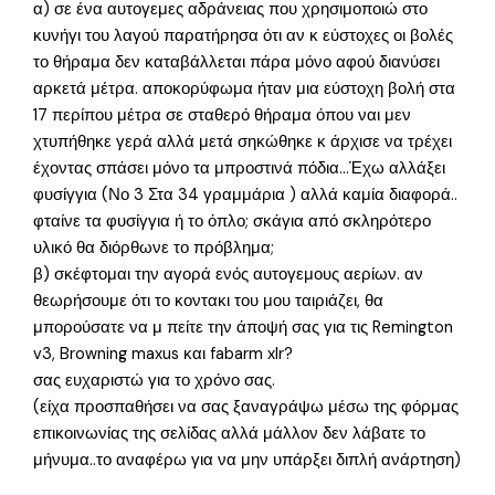
α) σε ένα αυτογεμες αδράνειας που χρησιμοποιώ στο
κυνήγι του λαγού παρατήρησα ότι αν κ εύστοχες οι βολές
το θήραμα δεν καταβάλλεται πάρα μόνο αφού διανύσει
αρκετά μέτρα. αποκορύφωμα ήταν μια εύστοχη βολή στα
17 περίπου μέτρα σε σταθερό θήραμα όπου ναι μεν
χτυπήθηκε γερά αλλά μετά σηκώθηκε κ άρχισε να τρέχει
έχοντας σπάσει μόνο τα μπροστινά πόδια…Έχω αλλάξει
φυσίγγια (Νο 3 Στα 34 γραμμάρια ) αλλά καμία διαφορά..
φταίνε τα φυσίγγια ή το όπλο; σκάγια από σκληρότερο
υλικό θα διόρθωνε το πρόβλημα;
β) σκέφτομαι την αγορά ενός αυτογεμους αερίων. αν
θεωρήσουμε ότι το κοντακι του μου ταιριάζει, θα
μπορούσατε να μ πείτε την άποψή σας για τις Remington
v3, Browning maxus και fabarm xlr?
σας ευχαριστώ για το χρόνο σας.
(είχα προσπαθήσει να σας ξαναγράψω μέσω της φόρμας
επικοινωνίας της σελίδας αλλά μάλλον δεν λάβατε το
μήνυμα..το αναφέρω για να μην υπάρξει διπλή ανάρτηση)