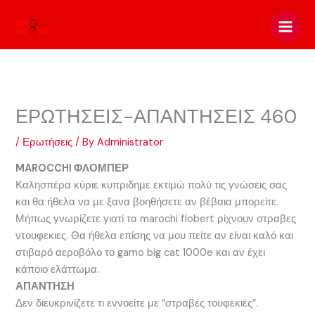
Skip
to
content
ΕΡΩΤΗΣΕΙΣ-ΑΠΑΝΤΗΣΕΙΣ 460
/
Ερωτήσεις
/ By
Administrator
MAROCCHI ΦΛΟΜΠΕΡ
Καλησπέρα κύριε κυπριδημε εκτιμώ πολύ τις γνώσεις σας
και θα ήθελα να με ξανα βοηθήσετε αν βέβαια μπορείτε.
Μήπως γνωρίζετε γιατί τα marochi flobert ρίχνουν στραβες
ντουφεκιες. Θα ήθελα επίσης να μου πείτε αν είναι καλό και
στιβαρό αεροβόλο το gamo big cat 1000e και αν έχει
κάποιο ελάττωμα.
ΑΠΑΝΤΗΣΗ
Δεν διευκρινίζετε τι εννοείτε με “στραβές τουφεκιές”.