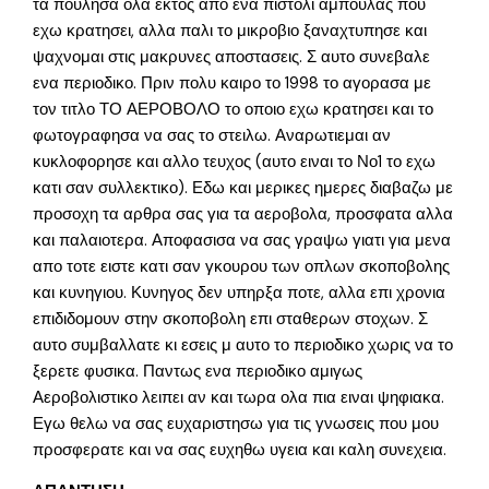
τα πουλησα ολα εκτος απο ενα πιστολι αμπουλας που
εχω κρατησει, αλλα παλι το μικροβιο ξαναχτυπησε και
ψαχνομαι στις μακρυνες αποστασεις. Σ αυτο συνεβαλε
ενα περιοδικο. Πριν πολυ καιρο το 1998 το αγορασα με
τον τιτλο ΤΟ ΑΕΡΟΒΟΛΟ το οποιο εχω κρατησει και το
φωτογραφησα να σας το στειλω. Αναρωτιεμαι αν
κυκλοφορησε και αλλο τευχος (αυτο ειναι το Νο1 το εχω
κατι σαν συλλεκτικο). Εδω και μερικες ημερες διαβαζω με
προσοχη τα αρθρα σας για τα αεροβολα, προσφατα αλλα
και παλαιοτερα. Αποφασισα να σας γραψω γιατι για μενα
απο τοτε ειστε κατι σαν γκουρου των οπλων σκοποβολης
και κυνηγιου. Κυνηγος δεν υπηρξα ποτε, αλλα επι χρονια
επιδιδομουν στην σκοποβολη επι σταθερων στοχων. Σ
αυτο συμβαλλατε κι εσεις μ αυτο το περιοδικο χωρις να το
ξερετε φυσικα. Παντως ενα περιοδικο αμιγως
Αεροβολιστικο λειπει αν και τωρα ολα πια ειναι ψηφιακα.
Εγω θελω να σας ευχαριστησω για τις γνωσεις που μου
προσφερατε και να σας ευχηθω υγεια και καλη συνεχεια.