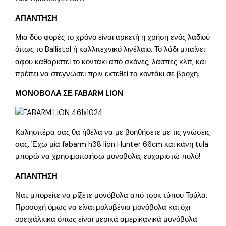
ΑΠΑΝΤΗΣΗ
Μια δύο φορές το χρόνο είναι αρκετή η χρήση ενός λαδιού
όπως το Ballistol ή καλλιτεχνικό λινέλαιο. Το λάδι μπαίνει
αφου καθαριστεί το κοντάκι από σκόνες, λάσπες κλπ, και
πρέπει να στεγνώσει πριν εκτεθεί το κοντάκι σε βροχή.
ΜΟΝΟΒΟΛΑ ΣΕ FABARM LION
Καλησπέρα σας θα ήθελα να με βοηθήσετε με τις γνώσεις
σας. Έχω μία fabarm h38 lion Hunter 66cm και κάνη tula
μπορώ να χρησιμοποιήσω μονοβολα; ευχαριστώ πολύ!
ΑΠΑΝΤΗΣΗ
Ναι, μπορείτε να ρίξετε μονόβολα από τσοκ τύπου Τούλα.
Προσοχή όμως να είναι μολυβένια μονόβολα και όχι
ορειχάλκικα όπως είναι μερικά αμερικανικά μονόβολα.