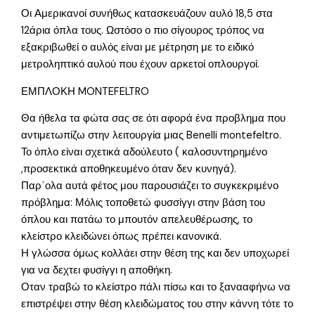
Οι Αμερικανοί συνήθως κατασκευάζουν αυλό 18,5 στα
12άρια όπλα τους. Ωστόσο ο πιο σίγουρος τρόπος να
εξακριβωθεί ο αυλός είναι με μέτρηση με το ειδικό
μετροληπτικό αυλού που έχουν αρκετοί οπλουργοί.
ΕΜΠΛΟΚΗ MONTEFELTRO
Θα ήθελα τα φώτα σας σε ότι αφορά ένα προβλημα που
αντιμετωπίζω στην λειτουργία μιας Benelli montefeltro.
Το όπλο είναι σχετικά αδούλευτο ( καλοσυντηρημένο
,προσεκτικά αποθηκευμένο όταν δεν κυνηγά).
Παρ΄ολα αυτά φέτος μου παρουσιάζει το συγκεκριμένο
πρόβλημα: Μόλις τοποθετώ φυσσίγγι στην βάση του
όπλου και πατάω το μπουτόν απελευθέρωσης, το
κλείστρο κλειδώνει όπως πρέπει κανονικά.
Η γλώσσα όμως κολλάει στην θέση της και δεν υποχωρεί
για να δεχτει φυσίγγι η αποθήκη.
Οταν τραβώ το κλείστρο πάλι πίσω και το ξανααφήνω να
επιστρέψει στην θέση κλειδώματος του στην κάννη τότε το