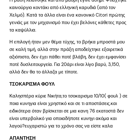
Η βάση λειάνθηκε και από μαύρη έγινε ασημί. Φτιάχτηκε
καινούργιο κοντάκι από ελληνική καρυδιά (από τον
Χελμό). Κατά τα άλλα είναι ένα κανονικό Citori πρώτης
γενιάς με τον μηχανισμό που έχει βελόνες κάθετες προς
τα καψύλλια.
Η επιλογή ήταν μεν θέμα τύχης, το βρήκα μπροστά μου
σε καλή τιμή, αλλά στην πράξη αποδείχτηκε εξαιρετικά
αξιόπιστο, δεν έχει πάθει ποτέ βλάβη, δεν έχει εμφανίσει
ποτέ δυσλειτουργεία. Για 20άρι είναι λίγο βαρύ, 3,150,
αλλά δεν θα το άλλαζα με τίποτε.
ΤΣΟΚΑΡΙΣΜΑ ΦΟΥΛ
Καλησπέρα κύριε Νικήτα,το τσοκαρισμα 10/10( φουλ ) σε
ποια κυνηγια είναι χρηστικό και σε τι αποστάσεις.και
ειδικότερα όταν βρίσκεται σε μια κανη 76 εκατοστά δεν
είναι υπερβολικό για οποιαδήποτε κυνηγι ακόμα και
λαγού?ευχαριστώ για το χρόνο σας να είστε καλα
ΑΠΑΝΤΗΣΗ