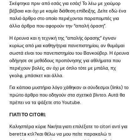
Σκέφτηκα πριν από εσάς για εσάς! Το λέω με χιούμορ
βέβαια και όχι με καμία διάθεση επίδειξης. Δείτε εδώ ένα
παλιό άρθρο στο οποίο περιέχονται παραπομπές για
άλλα άρθρα που αφορούν την “απαλή όραση”.
Η έρευνα και η τεχνική της “απαλής όρασης” έγιναν
κυρίως από μια καθηγήτρια πανεπιστημίου, αν θυμάμαι
σωστά είναι του πανεπιστημίου του Βανκούβερ. Η έρευνα
οδήγησε σε μεθόδους προπόνησης για αθλήματα που
περιέχουν βολές, αν όχι με όπλο τότε με μπάλα, πχ
γκολφ, μπάσκετ και άλλα.
Για κάποιο μυστήριο λόγο χάθηκαν οι σύνδεσμοι (links) το
πρώτο άρθρο που οδηγούν στα σχετικά βίντεο. Αυτά θα
πρέπει να τα ψάξετε στο Youtube.
ΓΙΑΤΙ ΤΟ CITORI;
Καλησπέρα κύριε Νικήτα.γιατι επιλέξατε το citori αντί για
beretta κτλ?και θέλω να μου πείτε παρακαλώ τι