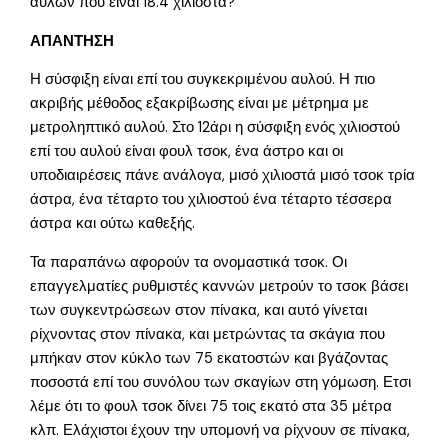
αυλων που ειναι 18.4 χιλιοστα?
ΑΠΑΝΤΗΣΗ
Η σύσφιξη είναι επί του συγκεκριμένου αυλού. Η πιο
ακριβής μέθοδος εξακρίβωσης είναι με μέτρημα με
μετροληπτικό αυλού. Στο 12άρι η σύσφιξη ενός χιλιοστού
επί του αυλού είναι φουλ τσοκ, ένα άστρο και οι
υποδιαιρέσεις πάνε ανάλογα, μισό χιλιοστά μισό τσοκ τρία
άστρα, ένα τέταρτο του χιλιοστού ένα τέταρτο τέσσερα
άστρα και ούτω καθεξής.
Τα παραπάνω αφορούν τα ονομαστικά τσοκ. Οι
επαγγελματίες ρυθμιστές καννών μετρούν το τσοκ βάσει
των συγκεντρώσεων στον πίνακα, και αυτό γίνεται
ρίχνοντας στον πίνακα, και μετρώντας τα σκάγια που
μπήκαν στον κύκλο των 75 εκατοστών και βγάζοντας
ποσοστά επί του συνόλου των σκαγίων στη γόμωση. Ετσι
λέμε ότι το φουλ τσοκ δίνει 75 τοις εκατό στα 35 μέτρα
κλπ. Ελάχιστοι έχουν την υπομονή να ρίχνουν σε πίνακα,