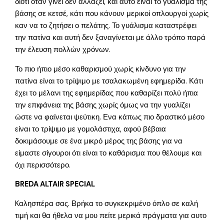
διότι όταν γίνει δεν αλλάζει, και αυτό είναι το γυάλισμα της
βάσης σε κετσέ, κάτι που κάνουν μερικοί οπλουργοί χωρίς
καν να το ζητήσει ο πελάτης. Το γυάλισμα καταστρέφει
την πατίνα και αυτή δεν ξαναγίνεται με άλλο τρόπο παρά
την έλευση πολλών χρόνων.
Το πιο ήπιο μέσο καθαρισμού χωρίς κίνδυνο για την
πατίνα είναι το τρίψιμο με τσαλακωμένη εφημερίδα. Κάτι
έχει το μέλανι της εφημερίδας που καθαρίζει πολύ ήπια
την επιφάνεια της βάσης χωρίς όμως να την γυαλίζει
ώστε να φαίνεται ψεύτικη. Ενα κάπως πιο δραστικό μέσο
είναι το τρίψιμο με γομολάστιχα, αφού βέβαια
δοκιμάσουμε σε ένα μικρό μέρος της βάσης για να
είμαστε σίγουροι ότι είναι το καθάρισμα που θέλουμε και
όχι περισσότερο.
BREDA ALTAIR SPECIAL
Kαλησπέρα σας. Βρήκα το συγκεκριμένο όπλο σε καλή
τιμή και θα ήθελα να μου πείτε μερικά πράγματα για αυτο