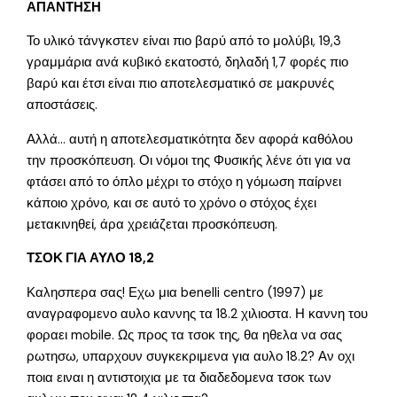
ΑΠΑΝΤΗΣΗ
Το υλικό τάνγκστεν είναι πιο βαρύ από το μολύβι, 19,3
γραμμάρια ανά κυβικό εκατοστό, δηλαδή 1,7 φορές πιο
βαρύ και έτσι είναι πιο αποτελεσματικό σε μακρυνές
αποστάσεις.
Αλλά… αυτή η αποτελεσματικότητα δεν αφορά καθόλου
την προσκόπευση. Οι νόμοι της Φυσικής λένε ότι για να
φτάσει από το όπλο μέχρι το στόχο η γόμωση παίρνει
κάποιο χρόνο, και σε αυτό το χρόνο ο στόχος έχει
μετακινηθεί, άρα χρειάζεται προσκόπευση.
ΤΣΟΚ ΓΙΑ ΑΥΛΟ 18,2
Καλησπερα σας! Εχω μια benelli centro (1997) με
αναγραφομενο αυλο καννης τα 18.2 χιλιοστα. Η καννη του
φοραει mobile. Ως προς τα τσοκ της, θα ηθελα να σας
ρωτησω, υπαρχουν συγκεκριμενα για αυλο 18.2? Αν οχι
ποια ειναι η αντιστοιχια με τα διαδεδομενα τσοκ των