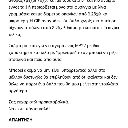
αγοράς (μέχρι 76χιλ. και με τσοκ από 3* και πιο ανοιχτό
εννοείται) ή περιορίζεται μόνο στα φυσίγγια με λίγα
γραμμάρια και με διάμετρο σκαγίων από 3.25χιλ και
μικρότερη; Η CIP αναγράφει ότι όπλα χωρίς πιστοποίηση
ρίχνουν ατσάλινα από 3.25χιλ διάμετρο και κάτω. Τι ισχύει
τελικά;
Σκέφτομαι και εγώ για αγορά ενός MP27 με ίδια
χαρακτηριστικά αλλά με “φρενάρει” το αν μπορεί να ρίξει
ατσάλινα και ποια από αυτά.
Μπορεί ακόμα να μην είναι υποχρεωτικά αλλά στο
μέλλον δυστυχώς θα επιβληθούν από ότι φαίνεται και δεν
θέλω να πάρω ένα όπλο που θα μου μείνει στη ντουλάπα
αργότερα.
Σας ευχαριστώ προκαταβολικά.
Να είστε πάντα καλά!!
ΑΠΑΝΤΗΣΗ