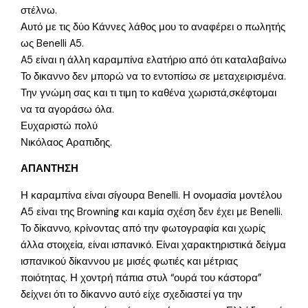
στέλνω.
Αυτό με τις δύο Κάννες λάθος μου το αναφέρει ο πωλητής
ως Benelli A5.
A5 είναι η άλλη καραμπίνα ελατήριο από ότι καταλαβαίνω
Το δικαννο δεν μπορώ να το εντοπίσω σε μεταχειρισμένα.
Την γνώμη σας και τι τιμη το καθένα χωριστά,σκέφτομαι
να τα αγοράσω όλα.
Ευχαριστώ πολύ
Νικόλαος Αραπιδης.
ΑΠΑΝΤΗΣΗ
Η καραμπίνα είναι σίγουρα Benelli. Η ονομασία μοντέλου
Α5 είναι της Browning και καμία σχέση δεν έχει με Benelli.
Το δίκαννο, κρίνοντας από την φωτογραφία και χωρίς
άλλα στοιχεία, είναι ισπανικό. Είναι χαρακτηριστικά δείγμα
ισπανικού δίκαννου με μισές φωτιές και μέτριας
ποιότητας. Η χοντρή πάπια στυλ “ουρά του κάστορα”
δείχνει ότι το δίκαννο αυτό είχε σχεδιαστεί γα την