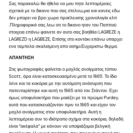
Σας παρακαλώ θα ήθελα να μου πητε λεπτομέρειες
σχετικά με το δικανο που σας στελνω,μια και κανεις εδω
δεν μπορει να βρει χωρα προέλευσης χρονολογία κλπ
.Πληροφορικά σας λεω οτι το δικανο ηταν του Παππού
στοιχεια επάνω φαινετε αν αυτο σας βοηθάει LAGREZE η
LAGREZD η LAGBEZE, Επίσης στο κοντάκι επάνω υπαρχει
ενα ταμπελα σκαλισμενη απο ασημι.Ευχαριστω θερμα.
ΑΠΑΝΤΗΣΗ
Στις φωτογραφίες φαίνεται ο μοχλός ανοίγματος τύπου
Scott, άρα είναι κατασκευασμένο μετά το 1865. Το ίδιο
λένε και τα κοκόρια με την αυτόματη ανάσυρση που
πατενταρίστηκε και αυτή το 1865 από τον Στάντον. Εχει
όμως υποφυλακτήρα που μοιάζει με τα πρώιμα Purdey,
αυτά που κατασκευάζονταν πριν το 1865 και είχαν τον
μοχλό ανοίγματος στον υποφυλακτήρα. Αυτή η
λεπτομέρεια συν το ιδιότροπο σχήμα στα κοκόρια, δηλαδή
είναι “ακέφαλα” με κάνουν να υποψιάζομαι βελγική