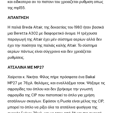
και ειδικοτερα αν το πιστονι του χρειαζεται ρυθμιση οπως
της mp155.
ΑΠΑΝΤΗΣΗ
Η παλιά Breda Altair, της δεκαετίας του 1980 ήταν βασικά
μια Beretta A302 με διαφορετικό όνομα. Η τρέχουσα
παραγωγή της Altair έχει μέν σύστημα αερίων αλλά δεν
έχει την ποιότητα της παλιάς καλής Altair. Το σύστημα
αερίων πάντως είναι σύγχρονο και δεν χρειάζεται
ρυθμίσεις.
ΑΤΣΑΛΙΝΑ ΜΕ MP27
Χαίρεται κ. Νικήτα. Φίλος πήρε πρόσφατα ένα Baikal
MP27 με 76χιλ. θαλάμες, και εναλλάξιμα τσοκ. Ψάξαμε τις
σφραγίδες του όπλου και δεν βρήκαμε την γνωστή
σφραγίδα της CIP που πιστοποιεί το όπλο για χρήση
ατσάλινων σκαγίων. Εφόσον η Ρωσία είναι μέλος της CIP,
μπορεί το όπλο να ρίξει όλα τα ατσάλινα φυσίγγια της