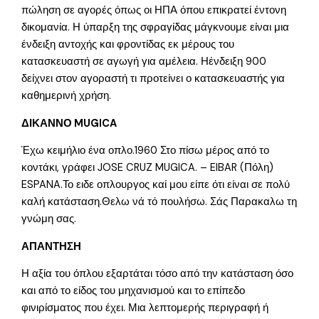
πώληση σε αγορές όπως οι ΗΠΑ όπου επικρατεί έντονη
δικομανία. Η ύπαρξη της σφραγίδας μάγκνουμε είναι μια
ένδειξη αντοχής και φροντίδας εκ μέρους του
κατασκευαστή σε αγωγή για αμέλεια. Ηένδειξη 900
δείχνει στον αγοραστή τι προτείνει ο κατασκευαστής για
καθημερινή χρήση.
ΔΙΚΑΝΝΟ MUGICA
Έχω κειμήλιο ένα οπλο.1960 Στο πίσω μέρος από το
κοντάκι, γράφει JOSE CRUZ MUGICA. – EIBAR (Πόλη)
ESPANA.Το ειδε οπλουργος καί μου είπε ότι είναι σε πολύ
καλή κατάσταση.Θελω νά τό πουλήσω. Σάς Παρακαλω τη
γνώμη σας.
ΑΠΑΝΤΗΣΗ
Η αξία του όπλου εξαρτάται τόσο από την κατάσταση όσο
και από το είδος του μηχανισμού και το επίπεδο
φινιρίσματος που έχει. Μια λεπτομερής περιγραφή ή