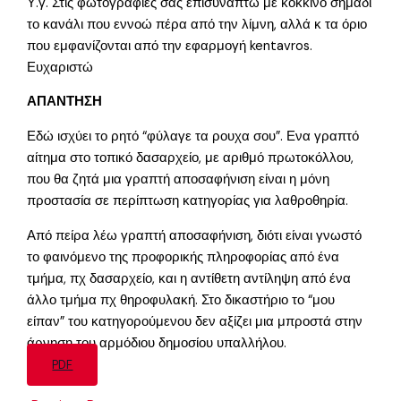
Υ.γ. Στις φωτογραφίες σας επισυνάπτω με κόκκινο σημάδι
το κανάλι που εννοώ πέρα από την λίμνη, αλλά κ τα όριο
που εμφανίζονται από την εφαρμογή kentavros.
Ευχαριστώ
ΑΠΑΝΤΗΣΗ
Εδώ ισχύει το ρητό “φύλαγε τα ρουχα σου”. Ενα γραπτό
αίτημα στο τοπικό δασαρχείο, με αριθμό πρωτοκόλλου,
που θα ζητά μια γραπτή αποσαφήνιση είναι η μόνη
προστασία σε περίπτωση κατηγορίας για λαθροθηρία.
Από πείρα λέω γραπτή αποσαφήνιση, διότι είναι γνωστό
το φαινόμενο της προφορικής πληροφορίας από ένα
τμήμα, πχ δασαρχείο, και η αντίθετη αντίληψη από ένα
άλλο τμήμα πχ θηροφυλακή. Στο δικαστήριο το “μου
είπαν” του κατηγορούμενου δεν αξίζει μια μπροστά στην
άρνηση του αρμόδιου δημοσίου υπαλλήλου.
PDF