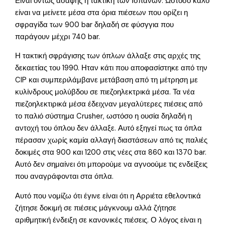
Είναι όντως ασαφής η τακτική των Ισπανών. Ωστόσο καλό
είναι να μείνετε μέσα στα όρια πιέσεων που ορίζει η
σφραγίδα των 900 bar δηλαδή σε φύσγγια που
παράγουν μέχρι 740 bar.
Η τακτική σφράγισης των όπλων άλλαξε στις αρχές της
δεκαετίας του 1990. Ηταν κάτι που αποφασίστηκε από την
CIP και συμπεριλάμβανε μετάβαση από τη μέτρηση με
κυλίνδρους μολύβδου σε πιεζοηλεκτρικά μέσα. Τα νέα
πιεζοηλεκτιρικά μέσα έδειχναν μεγαλύτερες πιέσεις από
το παλιό σύστημα Crusher, ωστόσο η ουσία δηλαδή η
αντοχή του όπλου δεν άλλαξε. Αυτό εξηγεί πως τα όπλα
πέρασαν χωρίς καμία αλλαγή διαστάσεων από τις παλιές
δοκιμές στα 900 και 1200 στις νέες στα 860 και 1370 bar.
Αυτό δεν σημαίνει ότι μπορούμε να αγνοούμε τις ενδείξεις
που αναγράφονται στα όπλα.
Αυτό που νομίζω ότι έγινε είναι ότι η Αρριέτα εθελοντικά
ζήτησε δοκιμή σε πιέσεις μάγκνουμ αλλά ζήτησε
αριθμητική ένδειξη σε κανονικές πιέσεις. Ο λόγος είναι η