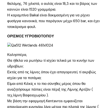
θαλάμης, 76 χιλιστά, ο αυλός είναι 18,3 και το βάρος των
καννών είναι 1520 γραμμάρια.
Η καραμπίνα Baikal είναι δοκιμασμένη για να ρίχνει
φυσίγγια κανονικά, που παράγουν μέχρι 650 bar, και έχει
τσοκάρισμα φουλ.
ΟΡΙΣΜΟΣ ΥΓΡΟΒΙΟΤΟΠΟΥ
Καλησπέρα,
Θα ήθελα να ρωτήσω τί ισχύει τελικά με το κυνήγι των
υδροβίων;
Εκτός από τις λίμνες όπου έχει απαγορευτεί, τί ακριβώς
ισχύει για τα ποτάμια;
Είμαι από Κιλκίς κ το πιο σύνηθες μέρος όπου θα
αναζητήσουμε πάπιες είναι πέριξ της Λίμνης Αρτζάν (
τεχ.λίμνη Βαφειοχωρίου ).
Με βάση την εφαρμογή Kentavros εμφανίζεται
απαγόρευση κυνηγίου λίγα μέτρα πιο πλατιά της λίμνης (