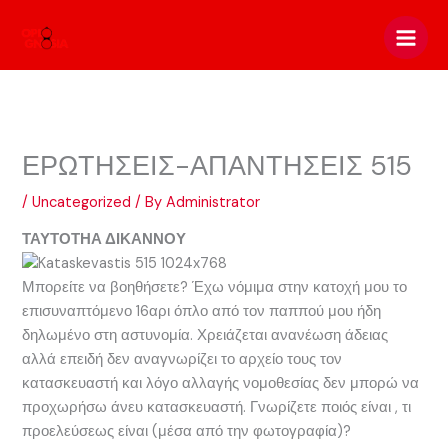
Skip
to
content
ΕΡΩΤΗΣΕΙΣ-ΑΠΑΝΤΗΣΕΙΣ 515
/
Uncategorized
/ By
Administrator
ΤΑΥΤΟΤΗΑ ΔΙΚΑΝΝΟΥ
Μπορείτε να βοηθήσετε? Έχω νόμιμα στην κατοχή μου το
επισυναπτόμενο 16αρι όπλο από τον παππού μου ήδη
δηλωμένο στη αστυνομία. Χρειάζεται ανανέωση άδειας
αλλά επειδή δεν αναγνωρίζει το αρχείο τους τον
κατασκευαστή και λόγο αλλαγής νομοθεσίας δεν μπορώ να
προχωρήσω άνευ κατασκευαστή. Γνωρίζετε ποιός είναι , τι
προελεύσεως είναι (μέσα από την φωτογραφία)?