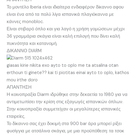
Το μοντέλο Iberia είναι ιδιαίτερα ενδιαφέρον δίκαννο αφου
είναι ένα από τα πολύ λίγα ισπανικά πλαγιόκαννα με
κάννες monobloc.
Είναι στιβαρό όπλο και για λαγό η χρήση γομώσεων μέχρι
36 γραμμάρια σκάγια είναι καλή επιλογή που δίνει καλή
πυκνότητα και κατανομή.
ΔΙΚΑΝΝΟ DIARM
giasas kirie nikita exo ayto to oplo me ta atsalina otan
erthoun ti ginete?? kai ti piotitas einai ayto to oplo, kathos
mou irthe doro
ΑΠΑΝΤΗΣΗ
Η κοινοπραξία Diarm ιδρύθηκε στην δεκαετία το 1980 για να
αντιμετωπίσει την κρίση στις εξαγωγές ισπανικών όπλων.
Στην κοινοπραξία συμμετείχαν οι μεγαλύτερες ισπανικές
εταιρείες.
Το δίκαννο σας έχει δοκιμή στα 900 bar άρα μπορεί ρίξει
φυσίγγια με ατσάλινα σκάγια, με μια προϋπόθεση: τα τσοκ