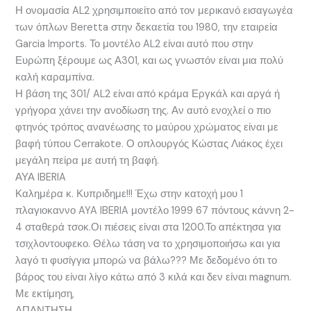
Η ονομασία AL2 χρησιμποιείτο από τον μερικανό εισαγωγέα
των όπλων Beretta στην δεκαετία του 1980, την εταιρεία
Garcia Imports. Το μοντέλο AL2 είναι αυτό που στην
Ευρώπη ξέρουμε ως Α301, και ως γνωστόν είναι μια πολύ
καλή καραμπίνα.
Η βάση της 301/ AL2 είναι από κράμα Εργκάλ και αργά ή
γρήγορα χάνει την ανοδίωση της. Αν αυτό ενοχλεί ο πιο
φτηνός τρόπος ανανέωσης το μαύρου χρώματος είναι με
βαφή τύπου Cerrakote. Ο οπλουργός Κώστας Λιάκος έχει
μεγάλη πείρα με αυτή τη βαφή.
ΑΥΑ IBERIA
Καλημέρα κ. Κυπριδημε!!! Έχω στην κατοχή μου 1
πλαγιοκαννο AYA IBERIA μοντέλο 1999 67 πόντους κάννη 2-
4 σταθερά τσοκ.Οι πιέσεις είναι στα 1200.Το απέκτησα για
τσιχλοντουφεκο. Θέλω τάση να το χρησιμοποιήσω και για
λαγό τι φυσίγγια μπορώ να βάλω??? Με δεδομένο ότι το
βάρος του είναι λίγο κάτω από 3 κιλά και δεν είναι magnum.
Με εκτίμηση,
ΑΠΑΝΤΗΣΗ