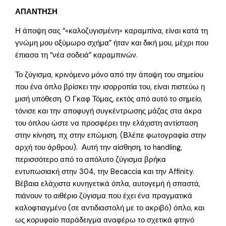
ΑΠΑΝΤΗΣΗ
Η άποψη σας “«καλοζυγισμένη» καραμπίνα, είναι κατά τη
γνώμη μου οξύμωρο σχήμα” ήταν και δική μου, μέχρι που
έπιασα τη “νέα σοδειά” καραμπινών.
Το ζύγισμα, κρινόμενο μόνο από την άποψη του σημείου
που ένα όπλο βρίσκει την ισορροπία του, είναι πιστεύω η
μισή υπόθεση. Ο Γκαφ Τόμας, εκτός από αυτό το σημείο,
τόνισε και την αποφυγή συγκέντρωσης μάζας στα άκρα
του όπλου ώστε να προσφέρει την ελάχιστη αντίσταση
στην κίνηση, πχ στην επώμιση. (Βλέπε φωτογραφία στην
αρχή του άρθρου). Αυτή την αίσθηση, το handling,
περισσότερο από το απόλυτο ζύγισμα βρήκα
εντυπωσιακή στην 304, την Becaccia και την Affinity.
Βέβαια ελάχιστα κυνηγετικά όπλα, αυτογεμή ή σπαστά,
πιάνουν το αιθέριο ζύγισμα που έχει ένα πραγματικά
καλοφτιαγμένο (σε αντιδιαστολή με το ακριβό) όπλο, και
ως κορυφαίο παράδειγμα αναφέρω το σχετικά φτηνό