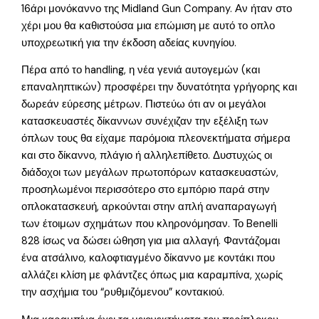
16άρι μονόκαννο της Midland Gun Company. Αν ήταν στο
χέρι μου θα καθιστούσα μια επώμιση με αυτό το οπλο
υποχρεωτική για την έκδοση αδείας κυνηγίου.
Πέρα από το handling, η νέα γενιά αυτογεμών (και
επαναληπτικών) προσφέρει την δυνατότητα γρήγορης και
δωρεάν εύρεσης μέτρων. Πιστεύω ότι αν οι μεγάλοι
κατασκευαστές δίκαννων συνέχιζαν την εξέλιξη των
όπλων τους θα είχαμε παρόμοια πλεονεκτήματα σήμερα
και στο δίκαννο, πλάγιο ή αλληλεπίθετο. Δυστυχώς οι
διάδοχοι των μεγάλων πρωτοπόρων κατασκευαστών,
προσηλωμένοι περισσότερο στο εμπόριο παρά στην
οπλοκατασκευή, αρκούνται στην απλή αναπαραγωγή
των έτοιμων σχημάτων που κληρονόμησαν. Το Benelli
828 ίσως να δώσει ώθηση για μια αλλαγή. Φαντάζομαι
ένα ατσάλινο, καλοφτιαγμένο δίκαννο με κοντάκι που
αλλάζει κλίση με φλάντζες όπως μια καραμπίνα, χωρίς
την ασχήμια του “ρυθμιζόμενου” κοντακιού.