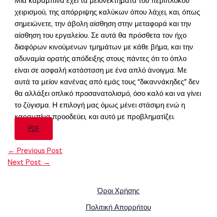
Μια καραμπίνα έχει τα μειονεκτήματα του περίπλοκου
χειρισμού, της απόρριψης καλύκων όπου λάχει, και, όπως
σημειώνετε, την άβολη αίσθηση στην μεταφορά και την
αίσθηση του εργαλείου. Σε αυτά θα πρόσθετα τον ήχο
διαφόρων κινούμενων τμημάτων με κάθε βήμα, και την
αδυναμία ορατής απόδειξης στους πάντες ότι το όπλο
είναι σε ασφαλή κατάσταση με ένα απλό άνοιγμα. Με
αυτά τα μείον κανένας από εμάς τους “δικαννάκηδες” δεν
θα αλλάξει οπλικό προσανατολισμό, όσο καλό και να γίνει
το ζύγισμα. Η επιλογή μας όμως μένει στάσιμη ενώ η
καραμπίνα προοδεύει, και αυτό με προβληματίζει.
PDF
←
Previous Post
Next Post
→
Όροι Χρήσης
Πολιτική Απορρήτου