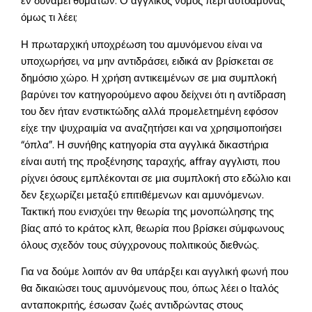
εν δυνάμει θυμάτων. Ο αγγλικός νόμος περί αυτοάμυνας
όμως τι λέει;
Η πρωταρχική υποχρέωση του αμυνόμενου είναι να
υποχωρήσει, να μην αντιδράσει, ειδικά αν βρίσκεται σε
δημόσιο χώρο. Η χρήση αντικειμένων σε μια συμπλοκή
βαρύνει τον κατηγορούμενο αφου δείχνει ότι η αντίδραση
του δεν ήταν ενστικτώδης αλλά προμελετημένη εφόσον
είχε την ψυχραιμία να αναζητήσει και να χρησιμοποιήσει
“όπλα”. Η συνήθης κατηγορία στα αγγλικά δικαστήρια
είναι αυτή της προξένησης ταραχής, affray αγγλιστι, που
ρίχνει όσους εμπλέκονται σε μια συμπλοκή στο εδώλιο και
δεν ξεχωρίζει μεταξύ επιτιθέμενων και αμυνόμενων.
Τακτική που ενισχύει την θεωρία της μονοπώλησης της
βίας από το κράτος κλπ, θεωρία που βρίσκει σύμφωνους
όλους σχεδόν τους σύγχρονους πολιτικούς διεθνώς.
Για να δούμε λοιπόν αν θα υπάρξει και αγγλική φωνή που
θα δικαιώσει τους αμυνόμενους που, όπως λέει ο Ιταλός
ανταποκριτής, έσωσαν ζωές αντιδρώντας στους