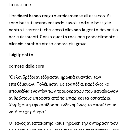
La reazione
I londinesi hanno reagito eroicamente all’attacco. Si
sono battuti scaraventando tavoli, sedie e bottiglie
contro i terroristi che accoltellavano la gente davanti ai
bar e ristoranti. Senza questa reazione probabilmente il
bilancio sarebbe stato ancora piu grave.
Luigi Ippolito
corriere della sera
“Οι λονδρέζοι αντέδρασαν ηρωικά εναντίον των
επιτιθέμενων. Πολέμησαν με τραπέζια, καρέκλες και
μπουκάλια εναντίον των τρομοκρατών που μαχαίρωναν
ανθρώπους μπροστά από τα μπαρ και τα εστιατόρια.
Χωρίς αυτή την αντίδραση ενδεχομένως το αποτέλεσμα
να ήταν χειρότερο.”
Ο Ιταλός ανταποκριτής κρίνει ηρωική την αντίδραση των