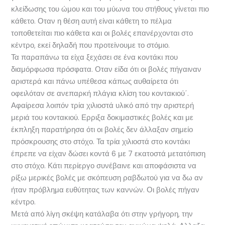
κλείδωσης του ώμου και του μύωνα του στήθους γίνεται πιο
κάθετο. Οταν η θέση αυτή είναι κάθετη το πέλμα
τοποθετείται πιο κάθετα και οι βολές επανέρχονται στο
κέντρο, εκεί δηλαδή που προτείνουμε το στόμιο.
Τα παραπάνω τα είχα ξεχάσει σε ένα κοντάκι που
διαμόρφωσα πρόσφατα. Οταν είδα ότι οι βολές πήγαιναν
αριστερά και πάνω υπέθεσα κάπως αυθαίρετα ότι
οφειλόταν σε ανεπαρκή πλάγια κλίση του κοντακιού΄.
Αφαίρεσα λοιπόν τρία χιλιοστά υλικό από την αριστερή
μεριά του κοντακιού. Ερριξα δοκιμαστικές βολές και με
έκπληξη παρατήρησα ότι οι βολές δεν άλλαξαν σημείο
πρόσκρουσης στο στόχο. Τα τρία χιλιοστά στο κοντάκι
έπρεπε να είχαν δώσει κοντά 6 με 7 εκατοστά μετατόπιση
στο στόχο. Κάτι περίεργο συνέβαινε και αποφάσιστα να
ρίξω μερικές βολές με σκόπευση ραβδωτού για να δω αν
ήταν πρόβλημα ευθύτητας των καννών. Οι βολές πήγαν
κέντρο.
Μετά από λίγη σκέψη κατάλαβα ότι στην γρήγορη, την