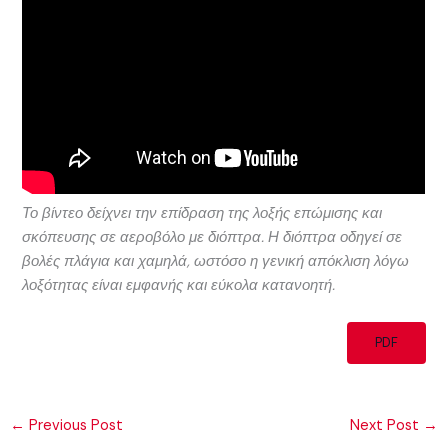
Το βίντεο δείχνει την επίδραση της λοξής επώμισης και
σκόπευσης σε αεροβόλο με διόπτρα. Η διόπτρα οδηγεί σε
βολές πλάγια και χαμηλά, ωστόσο η γενική απόκλιση λόγω
λοξότητας είναι εμφανής και εύκολα κατανοητή.
PDF
←
Previous Post
Next Post
→