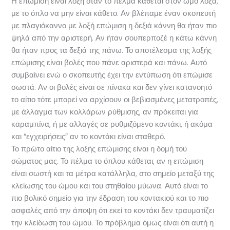
Η επώμιση είναι λοξή όταν το πέλμα κάθεται στον ώμο λοξά,
με το όπλο να μην είναι κάθετο. Αν βλέπαμε έναν σκοπευτή
με πλαγιόκαννο με λοξή επώμιση η δεξιά κάννη θα ήταν πιο
ψηλά από την αριστερή. Αν ήταν σουπερποζέ η κάτω κάννη
θα ήταν προς τα δεξιά της πάνω. Το αποτέλεσμα της λοξής
επώμισης είναι βολές που πάνε αριστερά και πάνω. Αυτό
συμβαίνει ενώ ο σκοπευτής έχει την εντύπωση ότι επώμισε
σωστά. Αν οι βολές είναι σε πίνακα και δεν γίνει κατανοητό
το αίτιο τότε μπορεί να αρχίσουν οι βεβιασμένες μετατροπές,
με άλλαγμα των κολλάρων ρύθμισης, αν πρόκειται για
καραμπίνα, ή με αλλαγές σε ρυθμιζόμενο κοντάκι, ή ακόμα
και “εγχειρήσεις” αν το κοντάκι είναι σταθερό.
Το πρώτο αίτιο της λοξής επώμισης είναι η δομή του
σώματος μας. Το πέλμα το όπλου κάθεται, αν η επώμιση
είναι σωστή και τα μέτρα κατάλληλα, στο σημείο μεταξύ της
κλείωσης του ώμου και του στηθαίου μύωνα. Αυτό είναι το
πιο βολικό σημείο για την έδραση του κοντακιού και το πιο
ασφαλές από την άποψη ότι εκεί το κοντάκι δεν τραυματίζει
την κλείδωση του ώμου. Το πρόβλημα όμως είναι ότι αυτή η