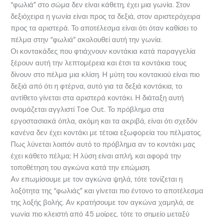
“φωλιά” στο σώμα δεν είναι κάθετη, έχει μια γωνία. Στον
δεξιόχειρα η γωνία είναι προς τα δεξιά, στον αριστερόχειρα
προς τα αριστερά. Το αποτέλεσμα είναι ότι όταν καθίσει το
πέλμα στην “φωλιά” ακολουθεί αυτή την γωνία.
Οι κοντακάδες που φτιάχνουν κοντάκια κατά παραγγελία
ξέρουν αυτή την λεπτομέρεια και έτσι τα κοντάκια τους
δίνουν στο πέλμα μια κλίση. Η μύτη του κοντακιού είναι πιο
δεξιά από ότι η φτέρνα, αυτό για τα δεξιά κοντάκια, το
αντίθετο γίνεται στα αριστερά κοντάκι. Η διάταξη αυτή
ονομάζεται αγγλιστί Toe Out. Το πρόβλημα στα
εργοστασιακά όπλα, ακόμη και τα ακριβά, είναι ότι σχεδόν
κανένα δεν έχει κοντάκι με τέτοια εξωφορεία του πέλματος.
Πως λύνεται λοιπόν αυτό το πρόβλημα αν το κοντάκι μας
έχει κάθετο πέλμα; Η λύση είναι απλή, και αφορά την
τοποθέτηση του αγκώνα κατά την επώμιση.
Αν επωμίσουμε με τον αγκώνα ψηλά, τότε τονίζεται η
λοξότητα της “φωλιάς” και γίνεται πιο έντονο το αποτέλεσμα
της λοξής βολής. Αν κρατήσουμε τον αγκώνα χαμηλά, σε
γωνία πιο κλειστή από 45 μοίρες, τότε το σημείο μεταξύ