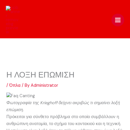
Skip
to
content
Η ΛΟΞΗ ΕΠΩΜΙΣΗ
/
Όπλα
/ By
Administrator
Φωτογραφία της Krieghoff δείχνει ακριβώς τι σημαίνει λοξή
επώμιση.
Πρόκειται για σύνθετο πρόβλημα στο οποίο συμβάλλουν η
ανθρώπινη ανατομία, το σχήμα του κοντακιού και η τεχνική.