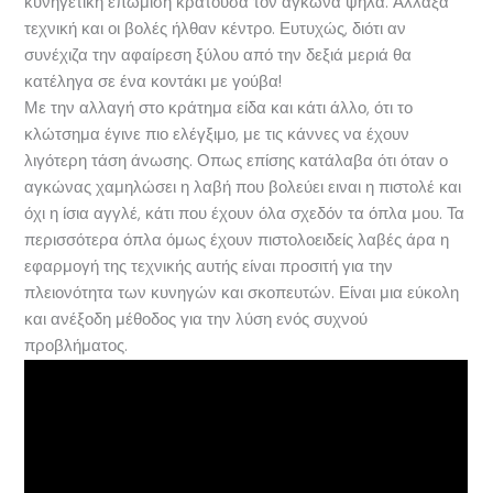
κυνηγετική επώμιση κρατούσα τον αγκώνα ψηλά. Αλλαξα
τεχνική και οι βολές ήλθαν κέντρο. Ευτυχώς, διότι αν
συνέχιζα την αφαίρεση ξύλου από την δεξιά μεριά θα
κατέληγα σε ένα κοντάκι με γούβα!
Με την αλλαγή στο κράτημα είδα και κάτι άλλο, ότι το
κλώτσημα έγινε πιο ελέγξιμο, με τις κάννες να έχουν
λιγότερη τάση άνωσης. Οπως επίσης κατάλαβα ότι όταν ο
αγκώνας χαμηλώσει η λαβή που βολεύει ειναι η πιστολέ και
όχι η ίσια αγγλέ, κάτι που έχουν όλα σχεδόν τα όπλα μου. Τα
περισσότερα όπλα όμως έχουν πιστολοειδείς λαβές άρα η
εφαρμογή της τεχνικής αυτής είναι προσιτή για την
πλειονότητα των κυνηγών και σκοπευτών. Είναι μια εύκολη
και ανέξοδη μέθοδος για την λύση ενός συχνού
προβλήματος.