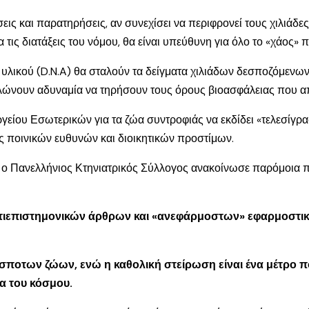
σεις και παρατηρήσεις, αν συνεχίσει να περιφρονεί τους χιλιάδε
ις διατάξεις του νόμου, θα είναι υπεύθυνη για όλο το «χάος» 
λικού (D.N.A) θα σταλούν τα δείγματα χιλιάδων δεσποζόμενων ζ
δηλώνουν αδυναμία να τηρήσουν τους όρους βιοασφάλειας που α
γείου Εσωτερικών για τα ζώα συντροφιάς να εκδίδει «τελεσίγραφ
ώς ποινικών ευθυνών και διοικητικών προστίμων.
 ενώ ο Πανελλήνιος Κτηνιατρικός Σύλλογος ανακοίνωσε παρόμοι
τιεπιστημονικών άρθρων και «ανεφάρμοστων» εφαρμοστι
σποτων ζώων, ενώ η καθολική στείρωση είναι ένα μέτρο π
ρα του κόσμου.