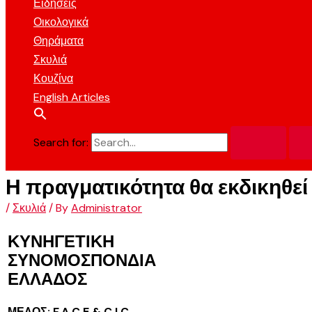
Ειδήσεις
Οικολογικά
Θηράματα
Σκυλιά
Κουζίνα
English Articles
Search for:
Η πραγματικότητα θα εκδικηθεί
/
Σκυλιά
/ By
Administrator
ΚΥΝΗΓΕΤΙΚΗ
ΣΥΝΟΜΟΣΠΟΝΔΙΑ
ΕΛΛΑΔΟΣ
ΜΕΛΟΣ:
F
.
A
.
C
.
E
.&
C
.
I
.
C
.