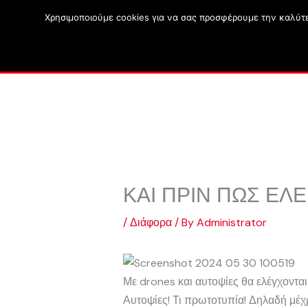
Skip
Χρησιμοποιούμε cookies για να σας προσφέρουμε την καλύτερ
to
Αρχική
Ό
content
ΚΑΙ ΠΡΙΝ ΠΩΣ ΕΛΕ
/
Διάφορα
/ By
Administrator
Με drones και αυτοψίες θα ελέγχονται
Αυτοψίες! Τι πρωτοτυπία! Δηλαδή μέχρ