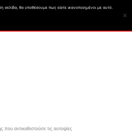
τη σελίδα, θα υποθέσουμε πως είστε ικανοποιημένοι με αυτό.
ατα
Σκυλιά
Κουζίνα
English Articles
ής που αντικαθιστούσε τις αυτοψίες