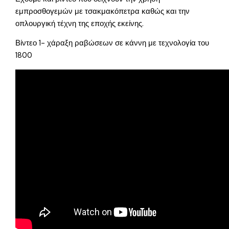
εμπροσθογεμών με τσακμακόπετρα καθώς και την
οπλουργική τέχνη της εποχής εκείνης.
Βίντεο 1- χάραξη ραβώσεων σε κάννη με τεχνολογία του
1800