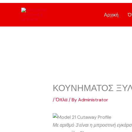
Skip
to
Αρχική
Ό
content
ΚΟΥΝΗΜΑΤΟΣ ΞΥΛ
/
Όπλα
/ By
Administrator
Με αριθμό 3 είναι η μπροστινή εγκάρσ