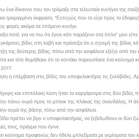
 ένα δίκαννο που τον τρόμαξε στα τελευταία κυνήγια της σαιζό
ε μια τρομαγμένη έκφραση. “Ευτυχώς που το είχα προς το έδαφος!
ρεις φορές ακόμα σε επόμενο κυνήγι.
ίραξα ποτέ, για να πω ότι έγινε κάτι παράξενο στο όπλο” μου εί
ε εγκάρσιες βίδες στη λαβή και πρόσεξα ότι η σχισμή της βίδας 
ξη της δεύτερης βίδας, πίσω από την ασφάλεια εξείχε από την 
είπα και τότε θυμήθηκε ότι το κοντάκι παρουσίασε ένα κούνημα κ
 2017.
η η επέμβαση στις βίδες του υποφυλακτήρα, τις ξυλόβιδες. Αρχι
ρήγορη και επιπόλαιη λύση ήταν το καργάρισμα στις δύο βίδες τη
 την πάνω ουρά προς το μπλοκ της πλάκας της σκανδάλης. Η άλ
στην ουρά της βάσης πίσω από την ασφάλεια.
δα πρέπει να βγει ο υποφυλακτήρας, να ξεβιδωθουν οι δύο ξυλό
μές τους, πράγμα που έγινε.
το κούνημα προφανώς δεν ήθελε μπλεξίματα με γεμίσματα του κο