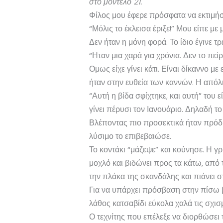
στο μοντέλο 21.
Φίλος μου έφερε πρόσφατα να εκτιμήσω
“Μόλις το έκλεισα έριξε!” Μου είπε μ
Δεν ήταν η μόνη φορά. Το ίδιο έγινε τ
“Ηταν μια χαρά για χρόνια. Δεν το πε
Ομως είχε γίνει κάτι. Είναι δίκαννο μ
ήταν στην ευθεία των καννών. Η απόλη
“Αυτή η βίδα σφίχτηκε, και αυτή” του 
γίνει πέρυσι τον Ιανουάριο. Δηλαδή το
Βλέποντας πιο προσεκτικά ήταν πρόδηλ
λύσιμο το επιβεβαιώσε.
Το κοντάκι “μάζεψε” και κούνησε. Η γ
μοχλό και βιδώνει προς τα κάτω, από
την πλάκα της σκανδάλης και πιάνει 
Για να υπάρχει πρόσβαση στην πίσω βί
λάθος κατσαβίδι εύκολα χαλά τις σχισ
Ο τεχνίτης που επέλεξε να διορθώσει 