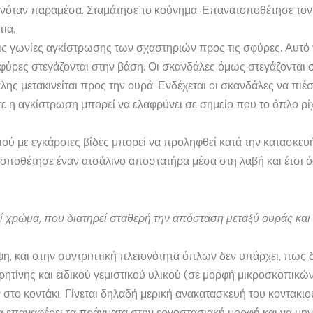
ι γινόταν παραμέσα. Σταμάτησε το κούνημα. Επανατοποθέτησε το
πια.
τις γωνίες αγκίστρωσης των σχαστηριών προς τις σφύρες. Αυτό 
 σφύρες στεγάζονται στην βάση. Οι σκανδάλες όμως στεγάζονται
λης μετακινείται προς την ουρά. Ενδέχεται οι σκανδάλες να πιέ
τε η αγκίστρωση μπορεί να ελαφρύνει σε σημείο που το όπλο ρίχ
ού με εγκάρσιες βίδες μπορεί να προληφθεί κατά την κατασκευ
Τοποθέτησε έναν ατσάλινο αποστατήρα μέσα στη λαβή και έτσι ό
ί χρώμα, που διατηρεί σταθερή την απόσταση μεταξύ ουράς και
η, και στην συντριπτική πλειονότητα όπλων δεν υπάρχει, πως δ
 ρητίνης και ειδικού γεμιστικού υλικού (σε μορφή μικροσκοπικώ
το κοντάκι. Γίνεται δηλαδή μερική ανακατασκευή του κοντακιο
να επαναφέρει τα πράγματα στην εργοστασιακή μορφή και να μην