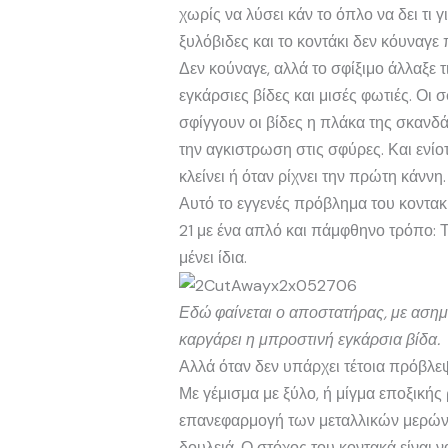
χωρίς να λύσει κάν το όπλο να δει τ
ξυλόβιδες και το κοντάκι δεν κόυναγε 
Δεν κούναγε, αλλά το σφίξιμο άλλαξε 
εγκάρσιες βίδες και μισές φωτιές. Οι
σφίγγουν οι βίδες η πλάκα της σκανδά
την αγκιστρωση στις σφύρες. Και ενίο
κλείνει ή όταν ρίχνει την πρώτη κάννη.
Αυτό το εγγενές πρόβλημα του κοντακι
21 με ένα απλό και πάμφθηνο τρόπο: 
μένει ίδια.
Εδώ φαίνεται ο αποστατήρας, με ασημ
καργάρει η μπροστινή εγκάρσια βίδα.
Αλλά όταν δεν υπάρχει τέτοια πρόβλεψ
Με γέμισμα με ξύλο, ή μίγμα εποξικής
επανεφαρμογή των μεταλλικών μερών σ
δουλειά. Ο στόχος του κοντακά είναι 