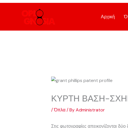
Skip
to
Αρχική
Ό
content
ΚΥΡΤΗ ΒΑΣΗ-ΣΧΗ
/
Όπλα
/ By
Administrator
Στις φωτογραφίες απεικονίζονται δύο δ