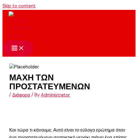
Skip to content
ΜΑΧΗ ΤΩΝ
ΠΡΟΣΤΑΤΕΥΜΕΝΩΝ
/
Διάφορα
/ By
Administrator
Και τώρα τι κάνουμε; Αυτό είναι το εύλογο ερώτημα όταν
ένα προστατευόμενο αρπακτικό γεράκι πιάνει ένα επίσης