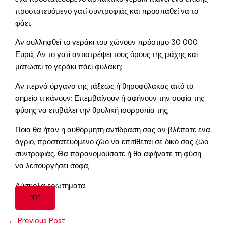
προστατευόμενο γατί συντροφιάς και προσπαθεί να το
φάει.
Αν συλληφθεί το γεράκι του χώνουν πρόστιμο 30 000
Ευρά; Αν το γατί αντιστρέψει τους όρους της μάχης και
ματώσει το γεράκι πάει φυλακή;
Αν περνά όργανο της τάξεως ή θηροφύλακας από το
σημείο τι κάνουν; Επεμβαίνουν ή αφήνουν την σοφία της
φύσης να επιβάλει την θρυλική ισορροπία της;
Ποια θα ήταν η αυθόρμητη αντίδραση σας αν βλέπατε ένα
άγριο, προστατευόμενο ζώο να επιτίθεται σε δικό σας ζώο
συντροφιάς. Θα παρανομούσατε ή θα αφήνατε τη φύση
να λειτουργήσει σοφά;
Δύσκολα ερωτήματα.
PDF
←
Previous Post