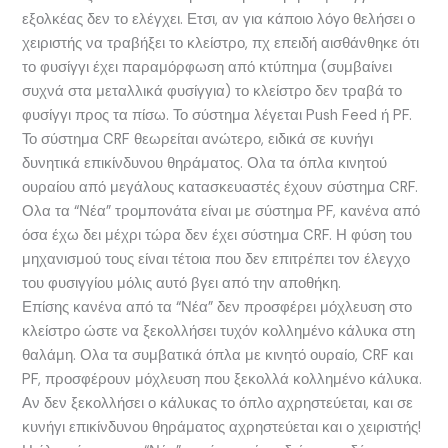
εξολκέας δεν το ελέγχει. Ετσι, αν για κάποιο λόγο θελήσει ο
χειριστής να τραβήξει το κλείστρο, πχ επειδή αισθάνθηκε ότι
το φυσίγγι έχει παραμόρφωση από κτύπημα (συμβαίνει
συχνά στα μεταλλικά φυσίγγια) το κλείστρο δεν τραβά το
φυσίγγι προς τα πίσω. Το σύστημα λέγεται Push Feed ή PF.
Το σύστημα CRF θεωρείται ανώτερο, ειδικά σε κυνήγι
δυνητικά επικίνδυνου θηράματος. Ολα τα όπλα κινητού
ουραίου από μεγάλους κατασκευαστές έχουν σύστημα CRF.
Ολα τα “Νέα” τρομπονάτα είναι με σύστημα PF, κανένα από
όσα έχω δει μέχρι τώρα δεν έχει σύστημα CRF. Η φύση του
μηχανισμού τους είναι τέτοια που δεν επιτρέπει τον έλεγχο
του φυσιγγίου μόλις αυτό βγει από την αποθήκη.
Επίσης κανένα από τα “Νέα” δεν προσφέρει μόχλευση στο
κλείστρο ώστε να ξεκολλήσει τυχόν κολλημένο κάλυκα στη
θαλάμη. Ολα τα συμβατικά όπλα με κινητό ουραίο, CRF και
PF, προσφέρουν μόχλευση που ξεκολλά κολλημένο κάλυκα.
Αν δεν ξεκολλήσει ο κάλυκας το όπλο αχρηστεύεται, και σε
κυνήγι επικίνδυνου θηράματος αχρηστεύεται και ο χειριστής!