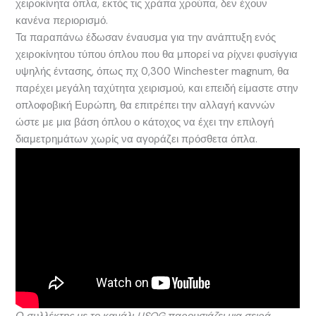
χειροκίνητα όπλα, εκτός τις χράπα χρούπα, δεν έχουν
κανένα περιορισμό.
Τα παραπάνω έδωσαν έναυσμα για την ανάπτυξη ενός
χειροκίνητου τύπου όπλου που θα μπορεί να ρίχνει φυσίγγια
υψηλής έντασης, όπως πχ 0,300 Winchester magnum, θα
παρέχει μεγάλη ταχύτητα χειρισμού, και επειδή είμαστε στην
οπλοφοβική Ευρώπη, θα επιτρέπει την αλλαγή καννών
ώστε με μια βάση όπλου ο κάτοχος να έχει την επιλογή
διαμετρημάτων χωρίς να αγοράζει πρόσθετα όπλα.