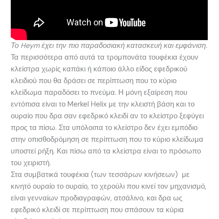
Το Heym έχει την πιο παραδοσιακή κατασκευή και εμφάνιση.
Τα περισσότερα από αυτά τα τρομπονάτα τουφέκια έχουν
κλείστρα χωρίς καπάκι ή κάποιο άλλο είδος εφεδρικού
κλειδιού που θα δράσει σε περίπτωση που το κύριο
κλείδωμα παραδόσει το πνεύμα. Η μόνη εξαίρεση που
εντόπισα είναι το Merkel Helix με την κλειστή βάση και το
ουραίο που δρα σαν εφεδρικό κλειδί αν το κλείστρο ξεφύγει
προς τα πίσω. Στα υπόλοιπα το κλείστρο δεν έχει εμπόδιο
στην οπισθοδρόμηση σε περίπτωση που το κύριο κλείδωμα
υποστεί ρήξη. Και πίσω από τα κλείστρα είναι το πρόσωπο
του χειριστή.
Στα συμβατικά τουφέκια (των τεσσάρων κινήσεων) με
κινητό ουραίο το ουραίο, το χερούλι που κινεί τον μηχανισμό,
είναι γενναίων προδιαγραφών, ατσάλινο, και δρα ως
εφεδρικό κλειδί σε περίπτωση που σπάσουν τα κύρια