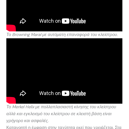
Το Browning Maral με αυτόματη επαναφορά του κλείστρου.
Το Merkel Helix με πολλαπλασιαστή κίνησης του κλείστρου
αλλά και εγκλεισμό του κλείστρου σε κλειστή βάση είναι
γρήγορο και ασφαλές.
Κατανοητή η έμφαση στην ταχύτητα εκεί που χρειάζεται. Στα