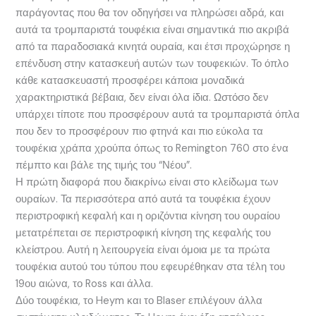
παράγοντας που θα τον οδηγήσει να πληρώσει αδρά, και
αυτά τα τρομπαριστά τουφέκια είναι σημαντικά πιο ακριβά
από τα παραδοσιακά κινητά ουραία, και έτσι προχώρησε η
επένδυση στην κατασκευή αυτών των τουφεκιών. Το όπλο
κάθε κατασκευαστή προσφέρει κάποια μοναδικά
χαρακτηριστικά βέβαια, δεν είναι όλα ίδια. Ωστόσο δεν
υπάρχει τίποτε που προσφέρουν αυτά τα τρομπαριστά όπλα
που δεν το προσφέρουν πιο φτηνά και πιο εύκολα τα
τουφέκια χράπα χρούπα όπως το Remington 760 στο ένα
πέμπτο και βάλε της τιμής του “Νέου”.
Η πρώτη διαφορά που διακρίνω είναι στο κλείδωμα των
ουραίων. Τα περισσότερα από αυτά τα τουφέκια έχουν
περιστροφική κεφαλή και η οριζόντια κίνηση του ουραίου
μετατρέπεται σε περιστροφική κίνηση της κεφαλής του
κλείστρου. Αυτή η λειτουργεία είναι όμοια με τα πρώτα
τουφέκια αυτού του τύπου που εφευρέθηκαν στα τέλη του
19ου αιώνα, το Ross και άλλα.
Δύο τουφέκια, το Heym και το Blaser επιλέγουν άλλα