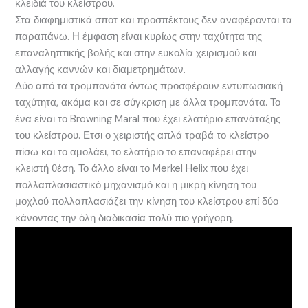
κλειδιά του κλείστρου.
Στα διαφημιστικά σποτ και προσπέκτους δεν αναφέρονται τα
παραπάνω. Η έμφαση είναι κυρίως στην ταχύτητα της
επαναληπτικής βολής και στην ευκολία χειρισμού και
αλλαγής καννών και διαμετρημάτων.
Δύο από τα τρομπονάτα όντως προσφέρουν εντυπωσιακή
ταχύτητα, ακόμα και σε σύγκριση με άλλα τρομπονάτα. Το
ένα είναι το Browning Maral που έχει ελατήριο επανάταξης
του κλείστρου. Ετσι ο χειριστής απλά τραβά το κλείστρο
πίσω και το αμολάει, το ελατήριο το επαναφέρει στην
κλειστή θέση. Το άλλο είναι το Merkel Helix που έχει
πολλαπλασιαστικό μηχανισμό και η μικρή κίνηση του
μοχλού πολλαπλασιάζει την κίνηση του κλείστρου επί δύο
κάνοντας την όλη διαδικασία πολύ πιο γρήγορη.