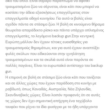
δικό του όπλο. Είναι σοβαρό παράπτωμα να αφεθεί
τραυματισμένο ζώο να σέρνεται, είναι κάτι που μπορεί να
κοστίσει την άδεια εξασκήσεως επαγγέλματος στον
επαγγελματία οδηγό κυνηγίου. Για αυτό οι βολές είναι
σχεδόν πάντα σε στάσιμο ζώο. Η βολή σε κινούμενο θήραμα
θεωρείται απαράδεκτο ρίσκο και πάντα υπάρχει οπλισμένος
επαγγελματίες, το λεγόμενο backup gun.Στην κεντρική
Ευρώπη μάλλον δεν έχουν τέτοιες ευαισθησίες για
τραυματισμούς θηραμάτων, και για αυτό έχουν αναπτύξει
φυλές σκύλων που ειδικεύονται στην ιχνηλάτηση
τραυματισμένων και τα σκυλιά αυτά είναι παρόντα σε
πολλές παγάνες. Είναι το ευρωπαϊκό αντίστοιχο του backup
gun.
Η επιμονή σε βολή σε στάσιμο ζώο είναι κάτι που τονίζεται
και σε άλλες χώρες που έχουν παράδοση στο κυνήγι με
ραβδωτό, όπως Καναδάς, Αυστραλία, Νέα Ζηλανδία,
Σκανδιναβικές χώρες. Είναι λοιπόν προφανές ότι σε αυτές
τις χώρες δεν έχει σημαντική απήχηση ένα ταχύβολο
τουφέκι που ρίχνει τα ίδια φυσίγγια με τα ήδη υπάρχοντα