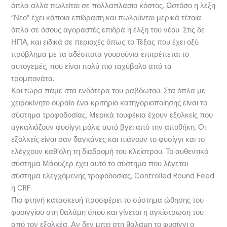
όπλα αλλά πωλείται σε πολλαπλάσιο κόστος. Ωστόσο η λέξη
“Νέο” έχει κάποια επίδραση και πωλούνται μερικά τέτοια
όπλα σε όσους αγοραστές επιδρά η έλξη του νέου. Στις δε
ΗΠΑ, και ειδικά σε περιοχές όπως το Τέξας που έχει οξύ
πρόβλημα με τα αδέσποτα γουρούνια επιτρέπεται το
αυτογεμές, που είναι πολύ πιο ταχύβολο από τα
τρομπονάτα.
Και τώρα πάμε στα ενδότερα του ραβδωτού. Στα όπλα με
χειροκίνητο ουραίο ένα κριτήριο κατηγοριοποίησης είναι το
σύστημα τροφοδοσίας. Μερικά τουφέκια έχουν εξολκείς που
αγκαλιάζουν φυσίγγι μόλις αυτό βγει από την αποθήκη. Οι
εξολκείς είναι σαν δαγκάνες και πιάνουν το φυσίγγι και το
ελέγχουν καθ’όλη τη διαδρομή του κλείστρου. Το αυθεντικό
σύστημα Μάουζερ έχει αυτό το σύστημα που λέγεται
σύστημα ελεγχόμενης τροφοδοσίας, Controlled Round Feed
η CRF.
Πιο φτηνή κατασκευή προσφέρει το σύστημα ώθησης του
φυσιγγίου στη θαλάμη όπου και γίνεται η αγκίστρωση του
από τον εξολκέα. Αν δεν μπει στη θαλάμη το φυσίγγι ο