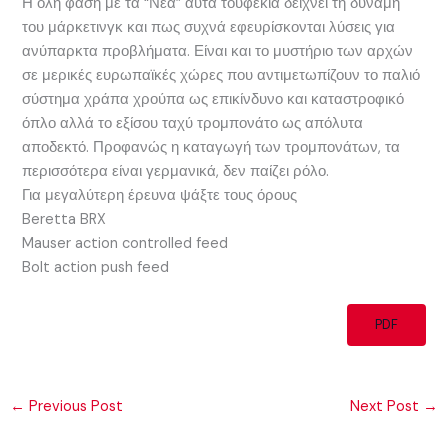
Η όλη φάση με τα “Νέα” αυτά τουφέκια δείχνει τη δύναμη
του μάρκετινγκ και πως συχνά εφευρίσκονται λύσεις για
ανύπαρκτα προβλήματα. Είναι και το μυστήριο των αρχών
σε μερικές ευρωπαϊκές χώρες που αντιμετωπίζουν το παλιό
σύστημα χράπα χρούπα ως επικίνδυνο και καταστροφικό
όπλο αλλά το εξίσου ταχύ τρομπονάτο ως απόλυτα
αποδεκτό. Προφανώς η καταγωγή των τρομπονάτων, τα
περισσότερα είναι γερμανικά, δεν παίζει ρόλο.
Για μεγαλύτερη έρευνα ψάξτε τους όρους
Beretta BRX
Mauser action controlled feed
Bolt action push feed
PDF
←
Previous Post
Next Post
→