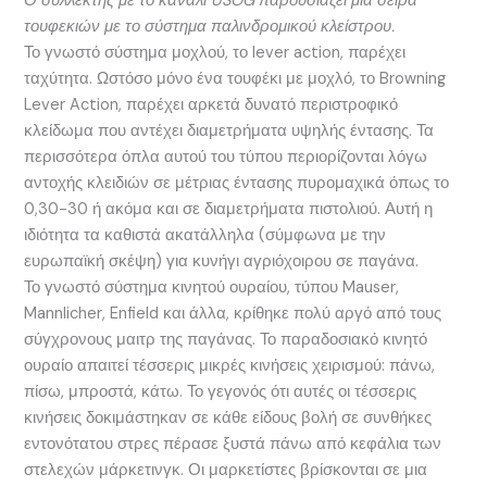
Ο συλλέκτης με το κανάλι USOG παρουσιάζει μια σειρά
τουφεκιών με το σύστημα παλινδρομικού κλείστρου.
Το γνωστό σύστημα μοχλού, το lever action, παρέχει
ταχύτητα. Ωστόσο μόνο ένα τουφέκι με μοχλό, το Browning
Lever Action, παρέχει αρκετά δυνατό περιστροφικό
κλείδωμα που αντέχει διαμετρήματα υψηλής έντασης. Τα
περισσότερα όπλα αυτού του τύπου περιορίζονται λόγω
αντοχής κλειδιών σε μέτριας έντασης πυρομαχικά όπως το
0,30-30 ή ακόμα και σε διαμετρήματα πιστολιού. Αυτή η
ιδιότητα τα καθιστά ακατάλληλα (σύμφωνα με την
ευρωπαϊκή σκέψη) για κυνήγι αγριόχοιρου σε παγάνα.
Το γνωστό σύστημα κινητού ουραίου, τύπου Mauser,
Mannlicher, Enfield και άλλα, κρίθηκε πολύ αργό από τους
σύγχρονους μαιτρ της παγάνας. Το παραδοσιακό κινητό
ουραίο απαιτεί τέσσερις μικρές κινήσεις χειρισμού: πάνω,
πίσω, μπροστά, κάτω. Το γεγονός ότι αυτές οι τέσσερις
κινήσεις δοκιμάστηκαν σε κάθε είδους βολή σε συνθήκες
εντονότατου στρες πέρασε ξυστά πάνω από κεφάλια των
στελεχών μάρκετινγκ. Οι μαρκετίστες βρίσκονται σε μια