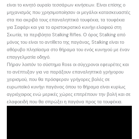
είναι το κινητό ουραίο τεσσάρων κινήσεων. Είναι επίσης ο
μηχανισμός που χρησιμοποίησαν οι μεγάλοι κατασκευαστές
στα πιο ακριβά τους επαναληπτικά τουφέκια, τα τουφέκια
για Σαφάρι και για το αριστοκρατικό κυνήγι ελαφιού στη
Σκωτία, τα περιβόητα Stalking Rifles. Ο όρος Stalking από
μόνος του είναι το αντίθετο της παγάνας, Stalking είναι το
αθόρυβο πλησίασμα στο θήραμα του ενός κυνηγού με έναν
επαγγελματία οδηγό.
Πήραν λοιπόν το σύστημα Ross οι σύγχρονοι εφευρέτες και
το ανέπτυξαν για να παράξουν επαναληπτικά γρήγορου
χειρισμού, που θα πρόσφεραν γρήγορες βολές σε
ευρωπαϊκό κυνήγι παγάνας όπου το θήραμα είναι κυρίως
αγριόχοιρος ενώ μερικές χώρες επιτρέπουν την βολή και σε
ελαφοειδή που θα σπρώξει η παγάνα προς τα τουφέκια.