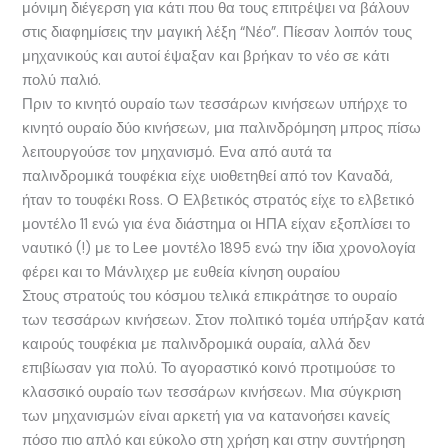
μόνιμη διέγερση για κάτι που θα τους επιτρέψει να βάλουν
στις διαφημίσεις την μαγική λέξη “Νέο”. Πίεσαν λοιπόν τους
μηχανικούς και αυτοί έψαξαν και βρήκαν το νέο σε κάτι
πολύ παλιό.
Πριν το κινητό ουραίο των τεσσάρων κινήσεων υπήρχε το
κινητό ουραίο δύο κινήσεων, μια παλινδρόμηση μπρος πίσω
λειτουργούσε τον μηχανισμό. Ενα από αυτά τα
παλινδρομικά τουφέκια είχε υιοθετηθεί από τον Καναδά,
ήταν το τουφέκι Ross. Ο Ελβετικός στρατός είχε το ελβετικό
μοντέλο 11 ενώ για ένα διάστημα οι ΗΠΑ είχαν εξοπλίσει το
ναυτικό (!) με το Lee μοντέλο 1895 ενώ την ίδια χρονολογία
φέρει και το Μάνλιχερ με ευθεία κίνηση ουραίου
Στους στρατούς του κόσμου τελικά επικράτησε το ουραίο
των τεσσάρων κινήσεων. Στον πολιτικό τομέα υπήρξαν κατά
καιρούς τουφέκια με παλινδρομικά ουραία, αλλά δεν
επιβίωσαν για πολύ. Το αγοραστικό κοινό προτιμούσε το
κλασσικό ουραίο των τεσσάρων κινήσεων. Μια σύγκριση
των μηχανισμών είναι αρκετή για να κατανοήσει κανείς
πόσο πιο απλό και εύκολο στη χρήση και στην συντήρηση