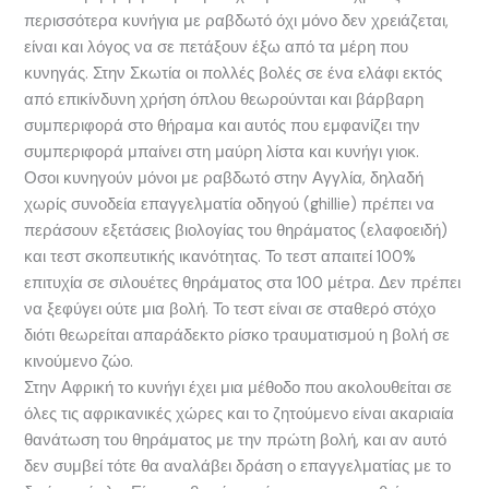
περισσότερα κυνήγια με ραβδωτό όχι μόνο δεν χρειάζεται,
είναι και λόγος να σε πετάξουν έξω από τα μέρη που
κυνηγάς. Στην Σκωτία οι πολλές βολές σε ένα ελάφι εκτός
από επικίνδυνη χρήση όπλου θεωρούνται και βάρβαρη
συμπεριφορά στο θήραμα και αυτός που εμφανίζει την
συμπεριφορά μπαίνει στη μαύρη λίστα και κυνήγι γιοκ.
Οσοι κυνηγούν μόνοι με ραβδωτό στην Αγγλία, δηλαδή
χωρίς συνοδεία επαγγελματία οδηγού (ghillie) πρέπει να
περάσουν εξετάσεις βιολογίας του θηράματος (ελαφοειδή)
και τεστ σκοπευτικής ικανότητας. Το τεστ απαιτεί 100%
επιτυχία σε σιλουέτες θηράματος στα 100 μέτρα. Δεν πρέπει
να ξεφύγει ούτε μια βολή. Το τεστ είναι σε σταθερό στόχο
διότι θεωρείται απαράδεκτο ρίσκο τραυματισμού η βολή σε
κινούμενο ζώο.
Στην Αφρική το κυνήγι έχει μια μέθοδο που ακολουθείται σε
όλες τις αφρικανικές χώρες και το ζητούμενο είναι ακαριαία
θανάτωση του θηράματος με την πρώτη βολή, και αν αυτό
δεν συμβεί τότε θα αναλάβει δράση ο επαγγελματίας με το