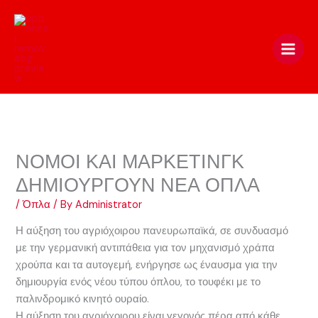
Skip
to
content
ΝΟΜΟΙ ΚΑΙ ΜΑΡΚΕΤΙΝΓΚ
ΔΗΜΙΟΥΡΓΟΥΝ ΝΕΑ ΟΠΛΑ
/
Όπλα
/ By
Administrator
Η αύξηση του αγριόχοιρου πανευρωπαϊκά, σε συνδυασμό
με την γερμανική αντιπάθεια για τον μηχανισμό χράπα
χρούπα και τα αυτογεμή, ενήργησε ως έναυσμα για την
δημιουργία ενός νέου τύπου όπλου, το τουφέκι με το
παλινδρομικό κινητό ουραίο.
Η αύξηση του αγριόχοιρου είναι γεγονός πέρα από κάθε