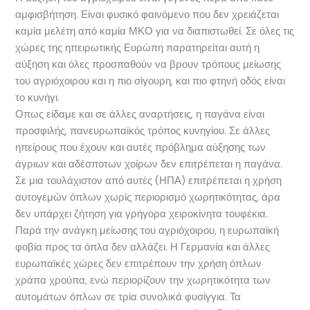
αμφισβήτηση. Είναι φυσικό φαινόμενο που δεν χρειάζεται
καμία μελέτη από καμία ΜΚΟ για να διαπιστωθεί. Σε όλες τις
χώρες της ηπειρωτικής Ευρώπη παρατηρείται αυτή η
αύξηση και όλες προσπαθούν να βρουν τρόπους μείωσης
του αγριόχοιρου και η πιο σίγουρη, και πιο φτηνή οδός είναι
το κυνήγι.
Οπως είδαμε και σε άλλες αναρτήσεις, η παγάνα είναι
προσφιλής, πανευρωπαϊκός τρόπος κυνηγίου. Σε άλλες
ηπείρους που έχουν και αυτές πρόβλημα αύξησης των
άγριων και αδέσποτων χοίρων δεν επιτρέπεται η παγάνα.
Σε μια τουλάχιστον από αυτές (ΗΠΑ) επιτρέπεται η χρήση
αυτογεμών όπλων χωρίς περιορισμό χωρητικότητας, άρα
δεν υπάρχει ζήτηση για γρήγορα χειροκίνητα τουφέκια.
Παρά την ανάγκη μείωσης του αγριόχοιρου, η ευρωπαϊκή
φοβία προς τα όπλα δεν αλλάζει. Η Γερμανία και άλλες
ευρωπαϊκές χώρες δεν επιτρέπουν την χρήση όπλων
χράπα χρούπα, ενώ περιορίζουν την χωρητικότητα των
αυτομάτων όπλων σε τρία συνολικά φυσίγγια. Τα