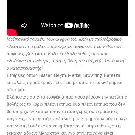
Μεξικανικό τουφέκι Mondragon του 1894 με παλινδρομικό
κλείστρο που μάλιστα προσφέρει ασφάλεια τριών θέσεων:
ασφαλές, βολή κατά βολή, και βολή κάθε φορά που
κλειδώνει το κλείστρο, αυτή τη θέση την ονόμαζε “αυτόματη”
ο κατασκευαστής!
Εταιρείες όπως: Blazer, Heym, Merkel, Browning, Beretta,
και άλλες προσφέρουν τουφέκια με αυτό το παλινδρομικό
σύστημα.
Βλέποντας αυτά τα τουφέκια που προσφέρουν την ταχύτητα
βολής ως το κύριο πλεονέκτημα, ένα πλεονέκτημα που δεν
θα υπήρχε αν επιτρεπόταν το αυτογεμές σε γερμανικές
παγάνες, είναι ορατή η επέμβαση των τμημάτων μάρκετινγκ
πάνω στην οπλοκατασκευή. Εκριναν οι μαρκετίστες ότι η
έκκριση αδρεναλίνης στον κυνηγό στην παγάνα είναι