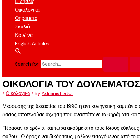
Ειδήσεις
Οικολογικά
Θηράματα
Σκυλιά
Κουζίνα
English Articles
Search for:
ΟΙΚΟΛΟΓΙΑ ΤΟΥ ΔΟΥΛΕΜΑΤΟΣ
/
Οικολογικά
/ By
Administrator
Μεσούσης της δεκαετίας του 1990 η αντικυνηγετική καμπάνια 
δάσος αποτελούσε όχληση που αναστάτωνε τα θηράματα και τα
Πέρασαν τα χρόνια, και τώρα ακούμε από τους ίδιους κύκλους 
φόβου”. Ο όρος είναι δικός τους, μάλλον εισαγόμενος από το