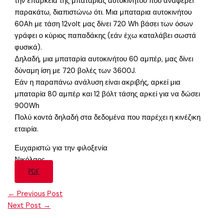
την επάρκεια της μπαταρίας αυτοκινήτου που αναφέρει
παρακάτω, διαπιστώνω ότι. Μια μπαταρια αυτοκινήτου
60Ah με τάση 12volt μας δίνει 720 Wh βάσει των όσων
γράφει ο κύριος παπαδάκης (εάν έχω καταλάβει σωστά
φυσικά).
Δηλαδή, μια μπαταρία αυτοκινήτου 60 αμπέρ, μας δίνει
δύναμη ίση με 720 βολές των 3600J.
Εάν η παραπάνω ανάλυση είναι ακριβής, αρκεί μια
μπαταρία 80 αμπέρ και 12 βόλτ τάσης αρκεί για να δώσει
900Wh
Πολύ κοντά δηλαδή στα δεδομένα που παρέχει η κινέζικη
εταιρία.
Ευχαριστώ για την φιλοξενία
Νικόλαος
PDF
←
Previous Post
Next Post
→