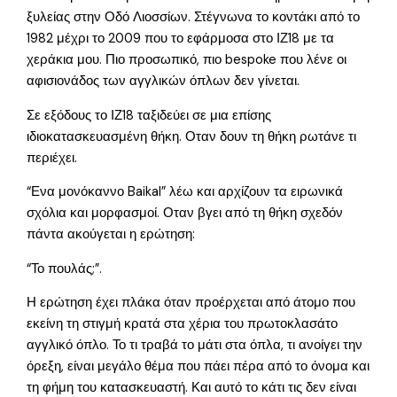
ξυλείας στην Οδό Λιοσσίων. Στέγνωνα το κοντάκι από το
1982 μέχρι το 2009 που το εφάρμοσα στο ΙΖ18 με τα
χεράκια μου. Πιο προσωπικό, πιο bespoke που λένε οι
αφισιονάδος των αγγλικών όπλων δεν γίνεται.
Σε εξόδους το ΙΖ18 ταξιδεύει σε μια επίσης
ιδιοκατασκευασμένη θήκη. Οταν δουν τη θήκη ρωτάνε τι
περιέχει.
“Ενα μονόκαννο Baikal” λέω και αρχίζουν τα ειρωνικά
σχόλια και μορφασμοί. Οταν βγει από τη θήκη σχεδόν
πάντα ακούγεται η ερώτηση:
“Το πουλάς;”.
Η ερώτηση έχει πλάκα όταν προέρχεται από άτομο που
εκείνη τη στιγμή κρατά στα χέρια του πρωτοκλασάτο
αγγλικό όπλο. Το τι τραβά το μάτι στα όπλα, τι ανοίγει την
όρεξη, είναι μεγάλο θέμα που πάει πέρα από το όνομα και
τη φήμη του κατασκευαστή. Και αυτό το κάτι τις δεν είναι