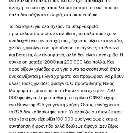
ένα κάλλιστο όπλο. Πρακτικά δεν έχει αποδείξει την
αντοχή του και την αποτελεσματικότητα του εκεί που τα
όπλα δοκιμάζονται σκληρά, στα σκοπευτήρια.
Το ίδιο ισχύει για όλα σχεδον τα υπερ-ακριβά
πρωτοκλασάτα όπλα. Σε αντίθεση, τα όπλα που έχουν
αναδειχθεί για την αντοχή τους, έχοντας ρίξει εκατοντάδες
χιλιάδες φυσίγγια σε προπόνηση και αγώνες, τα Perazzi
και Beretta, δεν είναι φτηνά, αλλά δεν είναι πανάκριβα. Η
σύγκριση μεταξύ 12000 και 200 000 λέει πολλά. Και
αφού ρίξουν χιλιάδες φυσίγγια αυτά τα σκοπευτικά όπλα
ανακαινίζονται με λίγα χρήματα και προχωρούν να ρίξουν
άλλες τόσες χιλιάδες φυσίγγια. Ο πρωταθλητής Νίκος
Μαυρομάτης μου είπε ότι το Perazzi του έχει ρίξει 750
000 φυσίγγια. Στην αποθήκη του ομίλου ΟΦΚΟ είχαμε
ένα Browning B25 για γενική χρήση. Οντας κοινόχρηστο
το Β25 δεν καθαρίστηκε ποτέ. Υπολογίζω ότι όταν έφτασε
στα χέρια μου είχε ρίξει 100 000 φυσίγγια χωρίς καμία
συντήρηση ή φροντίδα αλλά δούλεψε άψογα. Δεν ξέρω