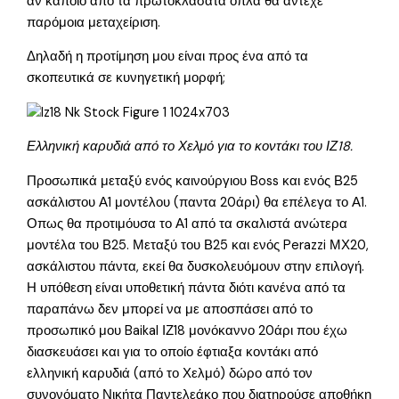
αν κάποιο από τα πρωτοκλασάτα όπλα θα άντεχε
παρόμοια μεταχείριση.
Δηλαδή η προτίμηση μου είναι προς ένα από τα
σκοπευτικά σε κυνηγετική μορφή;
Ελληνική καρυδιά από το Χελμό για το κοντάκι του ΙΖ18.
Προσωπικά μεταξύ ενός καινούργιου Boss και ενός Β25
ασκάλιστου Α1 μοντέλου (παντα 20άρι) θα επέλεγα το Α1.
Οπως θα προτιμόυσα το Α1 από τα σκαλιστά ανώτερα
μοντέλα του Β25. Μεταξύ του Β25 και ενός Perazzi ΜΧ20,
ασκάλιστου πάντα, εκεί θα δυσκολευόμουν στην επιλογή.
Η υπόθεση είναι υποθετική πάντα διότι κανένα από τα
παραπάνω δεν μπορεί να με αποσπάσει από το
προσωπικό μου Baikal ΙΖ18 μονόκαννο 20άρι που έχω
διασκευάσει και για το οποίο έφτιαξα κοντάκι από
ελληνική καρυδιά (από το Χελμό) δώρο από τον
συνονόματο Νικήτα Παντελεάκο που διατηρούσε αποθήκη