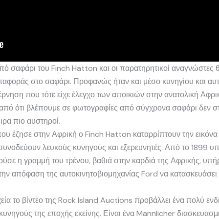
 από σαφάρι του Finch Hatton και οι παρατηρητικοί αναγνώστες θ
ταφοράς στο σαφάρι. Προφανώς ήταν και μέσο κυνηγίου και αυτ
έρνηση που τότε είχε έλεγχο των αποικιών στην ανατολική Αφρι
 από ότι βλέπουμε σε φωτογραφίες από σύγχρονα σαφάρι δεν στ
ιρα πιο αυστηροί.
 που έζησε στην Αφρική ο Finch Hatton καταρρίπτουν την εικόνα
συνοδεύουν λευκούς κυνηγούς και εξερευνητές. Από το 1899 υ
ούσε η γραμμή του τρένου, βαθιά στην καρδιά της Αφρικής, υπήρ
ό την απόφαση της αυτοκινητοβιομηχανίας Ford να κατασκευάσει
εία το βίντεο της Rock Island Auctions προβάλλει ένα πολύ εν
κυνηγούς της εποχής εκείνης. Είναι ένα Mannlicher διασκευασμ