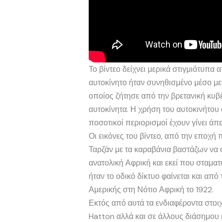
Το βίντεο δείχνει μερικά στιγμιότυπα
αυτοκίνητο ήταν συνηθισμένο μέσο με
οποίος ζήτησε από την βρετανική κυβ
αυτοκίνητα. Η χρήση του αυτοκινήτου
ποσοτικοί περιορισμοί έχουν γίνει άπε
Οι εικόνες του βίντεο, από την εποχή
Ταρζάν με τα καραβάνια βαστάζων να 
ανατολική Αφρική και εκεί που σταματ
ήταν το οδικό δίκτυο φαίνεται και απ
Αμερικής στη Νότιο Αφρική το 1922.
Εκτός από αυτά τα ενδιαφέροντα στοιχ
Hatton αλλά και σε άλλους διάσημου 