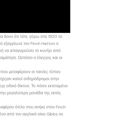
α δουν ότι τότε, γύρω στο 1920 το
ό εξαγρίωνε τον Finch Hatton ο
κή να απαγορεύσει το κυνήγι από
αμάτησε. Ωστόσο ο έλεγχος και οι
 που μεταφέρουν οι ταινίες τύπου
πήρχαν καλοί σιδηρόδρομοι στην
χε οδικό δίκτυο. Το πόσο εκτεταμένο
 την μεγαλύτερη μονάδα της εκτός
διαφέρον όπλο που ανήκε στον Finch
ένο από τον αγγλικό οίκο Gibbs σε