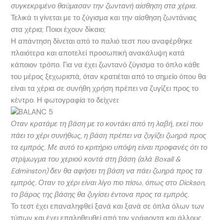
συγκεκριμένο θαύμασαν την ζωντανή αίσθηση στα χέρια.
Τελικά τι γίνεται με το ζύγισμα και την αίσθηση ζωντάνιας
στα χέρια; Ποιοι έχουν δίκαιο;
Η απάντηση δίνεται από το παλιό τεστ που αναφέρθηκε
πλαιότερα και αποτελεί προσωπική ανακάλυψη κατά
κάποιον τρόπο. Για να έχει ζωντανό ζύγισμα το όπλο κάθε
του μέρος ξεχωριστά, όταν κρατιέται από το σημείο όπου θα
είναι τα χέρια σε συνήθη χρήση πρέπει να ζυγίζει προς το
κέντρο. Η φωτογραφία το δείχνει:
Οταν κρατάμε τη βάση με το κοντάκι από τη λαβή, εκεί που
πάει το χέρι συνήθως, η βάση πρέπει να ζυγίζει ζωηρά προς
τα εμπρός. Με αυτό το κριτήριο υπόψη είναι προφανές ότι το
στρίμωγμα του χεριού κοντά στη βάση (αλά Boxall &
Edminston) δεν θα αφήσει τη βάση να πάει ζωηρά προς τα
εμπρός. Οταν το χέρι είναι λίγο πιο πίσω, όπως στο Dickson,
το βάρος της βάσης θα ζυγίσει έντονα προς τα εμπρός.
Το τεστ έχει επαναληφθεί ξανά και ξανά σε όπλα όλων των
τύπων και έχει επαληθευθεί από τον γράφοντα και άλλους.