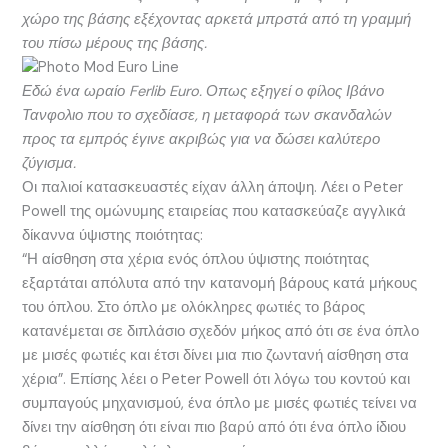
χώρο της βάσης εξέχοντας αρκετά μπρστά από τη γραμμή
του πίσω μέρους της βάσης.
Εδώ ένα ωραίο Ferlib Euro. Οπως εξηγεί ο φίλος Ιβάνο
Τανφολιο που το σχεδίασε, η μεταφορά των σκανδαλών
προς τα εμπρός έγινε ακριβώς για να δώσει καλύτερο
ζύγισμα.
Οι παλιοί κατασκευαστές είχαν άλλη άποψη. Λέει ο Peter
Powell της ομώνυμης εταιρείας που κατασκεύαζε αγγλικά
δίκαννα ύψιστης ποιότητας:
“Η αίσθηση στα χέρια ενός όπλου ύψιστης ποιότητας
εξαρτάται απόλυτα από την κατανομή βάρους κατά μήκους
του όπλου. Στο όπλο με ολόκληρες φωτιές το βάρος
κατανέμεται σε διπλάσιο σχεδόν μήκος από ότι σε ένα όπλο
με μισές φωτιές και έτσι δίνει μια πιο ζωντανή αίσθηση στα
χέρια”. Επίσης λέει ο Peter Powell ότι λόγω του κοντού και
συμπαγούς μηχανισμού, ένα όπλο με μισές φωτιές τείνει να
δίνει την αίσθηση ότι είναι πιο βαρύ από ότι ένα όπλο ίδιου