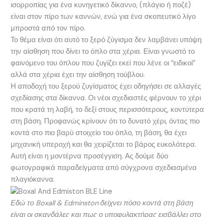
ισορροπίας για ένα κυνηγετικό δίκαννο, (πλάγιο ή ποζέ)
είναι στον πίρο των καννών, ενώ για ένα σκοπευτικό λίγο
μπροστά από τον πίρο.
Το θέμα είναι ότι αυτό το ξερό ζύγισμα δεν λαμβάνει υπόψη
την αίσθηση που δίνει το όπλο στα χέρια. Είναι γνωστό το
φαινόμενο του όπλου που ζυγίζει εκεί που λένε οι “ειδικοί”
αλλά στα χέρια έχει την αίσθηση τούβλου.
Η αποδοχή του ξερού ζυγίσματος έχει οδηγήσει σε αλλαγές
σχεδίασης στα δίκαννα. Οι νέοι σχεδιαστές φέρνουν το χέρι
που κρατά τη λαβή, το δεξί στους περισσότερους, κοντύτερα
στη βάση. Προφανώς κρίνουν ότι το δυνατό χέρι, όντας πιο
κοντά στο πιο βαρύ στοιχείο του όπλο, τη βάση, θα έχει
μηχανική υπεροχή και θα χειρίζεται το βάρος ευκολότερα.
Αυτή είναι η μοντέρνα προσέγγιση. Ας δούμε δύο
φωτογραφικά παραδείγματα από σύγχρονα σχεδιασμένα
πλαγιόκαννα.
Εδώ το Boxall & Edminston δείχνει πόσο κοντά στη βάση
είναι οι σκανδάλες και πως ο υποφυλακτήρας εισβάλλει στο