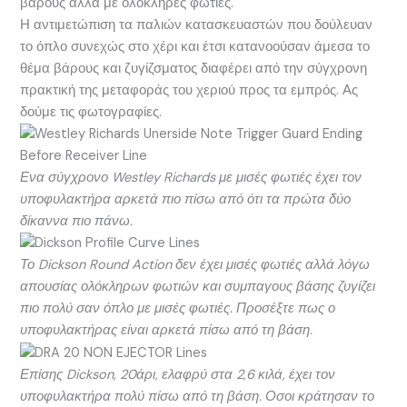
βάρους αλλά με ολόκληρες φωτιές.
Η αντιμετώπιση τα παλιών κατασκευαστών που δούλευαν
το όπλο συνεχώς στο χέρι και έτσι κατανοούσαν άμεσα το
θέμα βάρους και ζυγίζσματος διαφέρει από την σύγχρονη
πρακτική της μεταφοράς του χεριού προς τα εμπρός. Ας
δούμε τις φωτογραφίες.
Ενα σύγχρονο Westley Richards με μισές φωτιές έχει τον
υποφυλακτήρα αρκετά πιο πίσω από ότι τα πρώτα δύο
δίκαννα πιο πάνω.
Το Dickson Round Action δεν έχει μισές φωτιές αλλά λόγω
απουσίας ολόκληρων φωτιών και συμπαγους βάσης ζυγίζει
πιο πολύ σαν όπλο με μισές φωτιές. Προσέξτε πως ο
υποφυλακτήρας είναι αρκετά πίσω από τη βάση.
Επίσης Dickson, 20άρι, ελαφρύ στα 2,6 κιλά, έχει τον
υποφυλακτήρα πολύ πίσω από τη βάση. Οσοι κράτησαν το