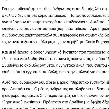
Για την επιθετικότητα φταίει ο άνθρωπος εκπαιδευτής, λέει ο 
σκυλιών δεν υπήρξε καμία εκπαίδευση! Τα τσοπανόσκυλα, τα 
αναπτύσσουν την συμπεριφορά που επιδεικνύουν. Αυτό που βλ
επικίνδυνος όταν αναπτύσσεται χωρίς εκπαίδευση. Αρα η φυλή πα
συνδυασμός χαρκτηριστικών συμπεριφοράς και σωματικής διάπ
ειχαν αναπτύξει τον σκύλο μάχης, τον περιβόητο Canis Pugnax
Και μετά έρχεται ο όρος “θηρευτικό ένστικτο” που προέρχεται α
εξαιρετικά νεφελώδη. Θα πίστευε κανείς ακούγοντας τον όρο “Θ
Συμβαίνει το ακριβώς αντίθετο. Κυνηγετικό σκυλί που συμπλέ
επιθετικότητα εγγυάται αποβολή, ενώ στην επιλογή για αναπα
Αυτό που ονομάζουν αυθαίρετα μερικοί “θηρευτικό ένστικτο” ε
όρο. Δεν πάει έτσι. Ο μέσος άνθρωπος καταλαβαίνει τη διαφο
η διαφορά παραμένει. Στις περισσότερες επιθέσεις εναντίον 
“θηρευτικού ενστίκτου”. Πρόσφατα στο Λονδίνο μια έφηβη δέ
έτρεχε, περπατούσε αργά μεταφέροντας αγριόχορτα. Δεν ήταν