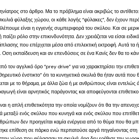
κτηνίατρος στο άρθρο. Μα το πρόβλημα είναι ακριβώς το αντίθετ
σκυλιά φύλαξης χώρου, οι κάθε λογής “φύλακες”, δεν έχουν πε
έπουμε είναι η εγγενής συμπεριφορά του σκύλου. Και σε μερικ
ίζει ρόλο στην επικινδυνότητα. Δεν χρειάζεται να είσαι ειδικός
λασης που επέρχεται μέσα από επιλεκτική εκτροφή. Αυτά τα ήξε
. Οση εκπαίδευση και αν επενδύσεις σε ένα Κανίς δεν θα το κάν
πό τον αγγλικό όρο “prey drive” για να χαρακτηρίσει την επιθετ
ηρευτικό ένστικτο” ότι τα κυνηγετικά σκυλιά θα ήταν αυτά που 
κεται με το θήραμα, με άλλα ζώα ή με ανθρώπους είναι εντελώς
ραγωγή είναι αρνητικός παράγοντας και αποφεύγονται επιθετικοί
ίναι η απλή επιθετικότητα την οποία νομίζουν ότι θα την απενο
ρά μεταξύ ενός σκύλου που κυνηγά και ενός σκύλου που επιτίθ
ανθρώπων δεν προηγείται καμία ενέργεια από το θύμα που θα μ
χτηκε επίθεση σε πάρκο ενώ περπατούσε αργά πηγαίνοντας στη
 στον χώρο που φύλασσαν τα σκυλιά, άρα δεν ερέθισε την χωρο