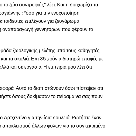
το ζώο συντροφιάς” λέει. Και τι διαχωρίζει τα
ραγιάννης : “όσο για την ενοχοποίηση
εκπαιδευτές επιλέγουν για ζευγάρωμα
τική αναπαραγωγή γεννητόρων που φέρουν τα
ομάδα ζωολογικής μελέτης υπό τους καθηγητές
 και τα σκυλιά. Επι 35 χρόνια διατηρώ επαφές με
ά και σε εργασία. Η εμπειρία μου λέει ότι
ριφορά. Αυτό το διαπιστώνουν όσoι πίστεψαν ότι
ωτήστε όσους δοκίμασαν το πείραμα να σας πουν
Αρτζεντίνο για την ίδια δουλειά. Ρωτήστε έναν
μό αποκλεισμού άλλων φυλων για το συγκεκριμένο