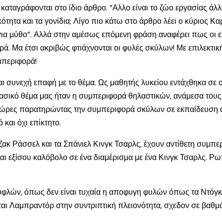
αταγράφονται στο ίδιο άρθρο. “Αλλο είναι το ζώο εργασίας άλλο 
ητα και τα γονίδια; Λίγο πιο κάτω στο άρθρο λέει ο κύριος Κα
 για μύθο”. Αλλά στην αμέσως επόμενη φράση αναφέρει πως οι 
ρά. Μα έτσι ακριβώς φτιάχνονται οι φυλές σκύλων! Με επιλεκ
μπεριφορά!
 συνεχή επαφή με το θέμα. Ως μαθητής λυκείου εντάχθηκα σε 
 βασικό θέμα μας ήταν η συμπεριφορά θηλαστικών, ανάμεσα τους
 ώρες παρατηρώντας την συμπεριφορά σκύλων σε εκπαίδευση αλλ
και όχι επίκτητο.
ζακ Ράσσελ και τα Σπάνιελ Κινγκ Τσαρλς, έχουν αντίθετη συμπε
αι εξίσου καλόβολο σε ένα διαμέρισμα με ένα Κινγκ Τσαρλς. Ρ
φλών, όπως δεν είναι τυχαία η αποφυγη φυλών όπως τα Ντόγκο 
ται Λαμπραντόρ στην συντριπτική πλειονότητα, σχεδον σε βαθ