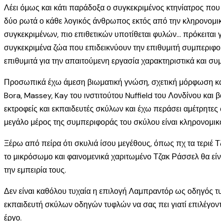
Λέει όμως και κάτι παράδοξα ο συγκεκριμένος κτηνίατρος που κ
δύο ρωτά ο κάθε λογικός άνθρωπος εκτός από την κληρονομικότ
συγκεκριμένων, πιο επιθετικών υποτίθεται φυλών… πρόκειται
συγκεκριμένα ζώα που επιδεικνύουν την επιθυμιτή συμπεριφο
επιθυμιτά για την απαιτούμενη εργασία χαρακτηριστικά και συ
Προσωπικά έχω άμεση βιωματική γνώση, σχετική μόρφωση και
Bora, Massey, Kay του ινστιτούτου Nuffield του Λονδίνου και
εκτροφείς και εκπαιδευτές σκύλων και έχω περάσει αμέτρητες
μεγάλο μέρος της συμπεριφοράς του σκύλου είναι κληρονομικό 
Ξέρω από πείρα ότι σκυλιά ίσου μεγέθους, όπως πχ τα τεριέ Τ
το μικρόσωμο και φαινομενικά χαριτωμένο Τζακ Ράσσελ θα είν
την εμπειρία τους.
Δεν είναι καθόλου τυχαία η επιλογή Λαμπραντόρ ως οδηγός τυ
εκπαιδευτή σκύλων οδηγών τυφλών να σας πει γιατί επιλέγον
έργο.