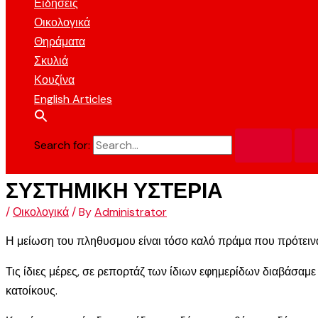
Ειδήσεις
Οικολογικά
Θηράματα
Σκυλιά
Κουζίνα
English Articles
Search for:
ΣΥΣΤΗΜΙΚΗ ΥΣΤΕΡΙΑ
/
Οικολογικά
/ By
Administrator
Η μείωση του πληθυσμου είναι τόσο καλό πράμα που πρότειναν
Τις ίδιες μέρες, σε ρεπορτάζ των ίδιων εφημερίδων διαβάσαμε
κατοίκους.