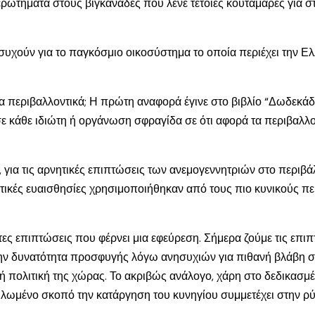
α ερωτήματα στους βιγκάναδες που λένε τέτοιες κουταμάρες για 
ησυχούν για το παγκόσμιο οικοσύστημα το οποία περιέχει την Ε
α περιβαλλοντικά; Η πρώτη αναφορά έγινε στο βιβλίο “Δωδεκάδ
σε κάθε ιδιώτη ή οργάνωση σφραγίδα σε ότι αφορά τα περιβαλλο
 για τις αρνητικές επιπτώσεις των ανεμογεννητριών στο περιβ
τικές ευαισθησίες χρησιμοποιήθηκαν από τους πιο κυνικούς περ
ες επιπτώσεις που φέρνει μια εφεύρεση. Σήμερα ζούμε τις επιπ
ι την δυνατότητα προσφυγής λόγω ανησυχιών για πιθανή βλάβη 
πολιτική της χώρας. Το ακριβώς ανάλογο, χάρη στο δεδικασμένο
ωμένο σκοπό την κατάργηση του κυνηγίου συμμετέχει στην ρύθ