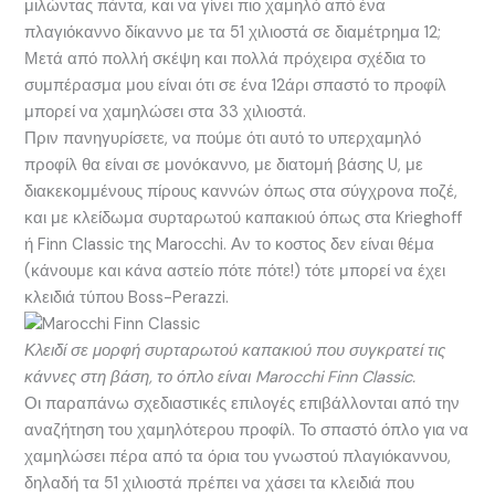
μιλώντας πάντα, και να γίνει πιο χαμηλό από ένα
πλαγιόκαννο δίκαννο με τα 51 χιλιοστά σε διαμέτρημα 12;
Μετά από πολλή σκέψη και πολλά πρόχειρα σχέδια το
συμπέρασμα μου είναι ότι σε ένα 12άρι σπαστό το προφίλ
μπορεί να χαμηλώσει στα 33 χιλιοστά.
Πριν πανηγυρίσετε, να πούμε ότι αυτό το υπερχαμηλό
προφίλ θα είναι σε μονόκαννο, με διατομή βάσης U, με
διακεκομμένους πίρους καννών όπως στα σύγχρονα ποζέ,
και με κλείδωμα συρταρωτού καπακιού όπως στα Krieghoff
ή Finn Classic της Marocchi. Αν το κοστος δεν είναι θέμα
(κάνουμε και κάνα αστείο πότε πότε!) τότε μπορεί να έχει
κλειδιά τύπου Boss-Perazzi.
Κλειδί σε μορφή συρταρωτού καπακιού που συγκρατεί τις
κάννες στη βάση, το όπλο είναι Marocchi Finn Classic.
Οι παραπάνω σχεδιαστικές επιλογές επιβάλλονται από την
αναζήτηση του χαμηλότερου προφίλ. Το σπαστό όπλο για να
χαμηλώσει πέρα από τα όρια του γνωστού πλαγιόκαννου,
δηλαδή τα 51 χιλιοστά πρέπει να χάσει τα κλειδιά που