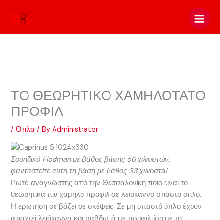
Skip
to
content
ΤΟ ΘΕΩΡΗΤΙΚΟ ΧΑΜΗΛΟΤΑΤΟ
ΠΡΟΦΙΛ
/
Όπλα
/ By
Administrator
Σουηδικό Flodman με βάθος βάσης 56 χιλιοστών,
φανταστείτε αυτή τη βάση με βάθος 33 χιλιοστά!
Ρωτά αναγνώστης από την Θεσσαλονίκη ποιο είναι το
θεωρητικά πιο χαμηλό προφιλ σε λειόκαννο σπαστό όπλο.
Η ερώτηση σε βάζει σε σκέψεις. Σε μη σπαστό όπλο έχουν
φτιαχτεί λειόκαννα και ραβδωτά με προφιλ ίσο με τη