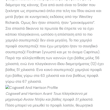
διάμετρο της κάννης. Ενα από αυτά είναι το Snider που
ξεκίνησε ως στρατιωτικό όπλο στα τελη του 19ου αιώνα και
μετά βγήκε σε κυνηγετικές εκδόσεις από την Westley
Richards. Ομως δεν ήταν σπαστό, ήταν “μονοκόμματο”.
Στα σπαστά δίκαννα τα πρωτεία θα έπρεπε να τα έχει
κάποιο πλαγιόκαννο, ωστόσο η απόσταση από το πιο
χαμηλό σουπερποζέ δεν είναι μεγάλη. Το πιο χαμηλό
προφίλ σουπερποζέ που έχω μετρήσει ήταν το σουηδικό
σουπερποζέ Flodman (γνωστό και με το όνομα Caprinus).
Παρά την αλληλεπίθεση των καννών έχει βάθος μόλις 56
χιλιοστά, ενώ ένα πλαγιόκαννο ίδιου διαμετρήματος (12) έχει
βάθος 51 χιλιιοστά. Ενα κοινό σουπερποζέ χαμηλού προφίλ
έχει βάθος γύρω στα 63 χιλιοστά και ένα βαθέως προφίλ
γύρω στα 67 χιλιοστά.
Cogswell and Harrison Avant Tous πλαγιόκαννο με
μηχανισμό Ανσον Ντήλυ και βάθος προφίλ 51 χιλιοστά.
Πόσο μπορεί να μειωθεί το προφίλ λοιπόν, θεωρητικά