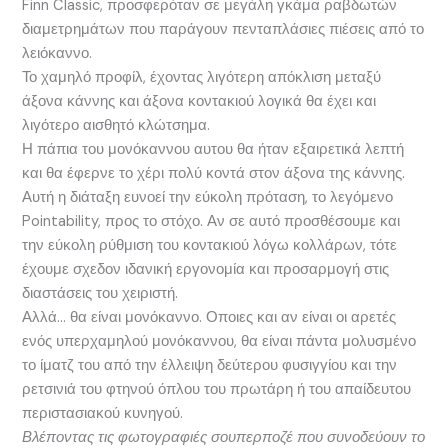
Finn Classic, προσφερόταν σε μεγάλη γκάμα ραβδωτών
διαμετρημάτων που παράγουν πενταπλάσιες πιέσεις από το
λειόκαννο.
Το χαμηλό προφίλ, έχοντας λιγότερη απόκλιση μεταξύ
άξονα κάννης και άξονα κοντακιού λογικά θα έχει και
λιγότερο αισθητό κλώτσημα.
Η πάπια του μονόκαννου αυτου θα ήταν εξαιρετικά λεπτή
και θα έφερνε το χέρι πολύ κοντά στον άξονα της κάννης.
Αυτή η διάταξη ευνοεί την εύκολη πρόταση, το λεγόμενο
Pointability, προς το στόχο. Αν σε αυτό προσθέσουμε και
την εύκολη ρύθμιση του κοντακιού λόγω κολλάρων, τότε
έχουμε σχεδον ιδανική εργονομία και προσαρμογή στις
διαστάσεις του χειριστή.
Αλλά… θα είναι μονόκαννο. Οποιες και αν είναι οι αρετές
ενός υπερχαμηλού μονόκαννου, θα είναι πάντα μολυσμένο
το ίματζ του από την έλλειψη δεύτερου φυσιγγίου και την
ρετσινιά του φτηνού όπλου του πρωτάρη ή του απαίδευτου
περιστασιακού κυνηγού.
Βλέποντας τις φωτογραφιές σουπερποζέ που συνοδεύουν το