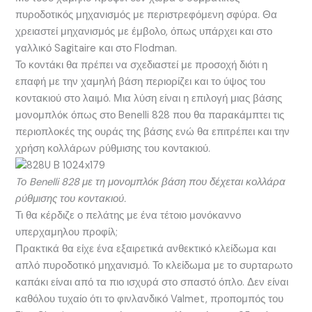
πυροδοτικός μηχανισμός με περιστρεφόμενη σφύρα. Θα
χρειαστεί μηχανισμός με έμβολο, όπως υπάρχει και στο
γαλλικό Sagitaire και στο Flodman.
Το κοντάκι θα πρέπει να σχεδιαστεί με προσοχή διότι η
επαφή με την χαμηλή βάση περιορίζει και το ύψος του
κοντακιού στο λαιμό. Μια λύση είναι η επιλογή μιας βάσης
μονομπλόκ όπως στο Benelli 828 που θα παρακάμπτει τις
περιοπλοκές της ουράς της βάσης ενώ θα επιτρέπει και την
χρήση κολλάρων ρύθμισης του κοντακιού.
Tο Benelli 828 με τη μονομπλόκ βάση που δέχεται κολλάρα
ρύθμισης του κοντακιού.
Τι θα κέρδιζε ο πελάτης με ένα τέτοιο μονόκαννο
υπερχαμηλου προφίλ;
Πρακτικά θα είχε ένα εξαιρετικά ανθεκτικό κλείδωμα και
απλό πυροδοτικό μηχανισμό. Το κλείδωμα με το συρταρωτο
καπάκι είναι από τα πιο ισχυρά στο σπαστό όπλο. Δεν είναι
καθόλου τυχαίο ότι το φινλανδικό Valmet, προπομπός του