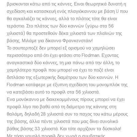
βρισκονται κάτω από τις κάννες. Ειναι θεωρητικά δυνατή η
σχεδίαση και κατασκευή ενός πλαγιόκαννου με βάση U που
θα αγκαλιάζει τις κάννες, αλλά το πλάτος τότε θα είναι
τεράστιο. Στο πλάτος των δύο καννών (γύρω στα 56
χιλιοστά) θα προστεθούν δέκα χιλιοστά των πλαϊνών της
βάσης. Μιλάμε για δίκαννο Φρανκενστάιν!
Το σουπερποζέ δεν μπορεί εξ ορισμού να χαμηλώσει
περισσότερο από ότι έχει φτάσει στο Flodman. Εχοντας
αναγκαστικά δύο κάννες, τη μια πάνω από την άλλη, το
χαμηλότερο προφίλ που μπορεί να έχει το ποζέ είναι
διπλάσιο της εξωτερικής διαμέτρου των δύο καννών. Η
Flodman κατάφερε με έξυπνη σχεδίαση του μονομπλόκ της
να κατεβάσει αυτό το προφίλ στα 56 χιλιοστά.
Ενα μονόκαννο με διακεκομμένους πίρους μπορεί να έχει
προφίλ λίγο πιο βαθύ από τη διάμετρο της κάννης στη
θαλάμη, δηλαδή 28 χιλιοστά συν το παχος του κάτω μέρους
της βάσης, άλλα πέντε χιλιοστά που μας δίνει συνολικό
βάθος βάσης 33 χιλιοστά. Και τότε αρχίζουν τα δύσκολα!
Με τόσο χαμηλό προφίλ δεν χωρά ο συμβατικός