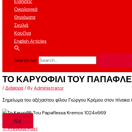
Ειδήσεις
Οικολογικά
Θηράματα
Σκυλιά
Κουζίνα
English Articles
Search for:
ΤΟ ΚΑΡΥΟΦΙΛΙ ΤΟΥ ΠΑΠΑΦΛ
/
Διάφορα
/ By
Administrator
Σημείωμα του αξέχαστου φίλου Γιώργου Κρέμου στον πίνακα 
PDF
←
Previous Post