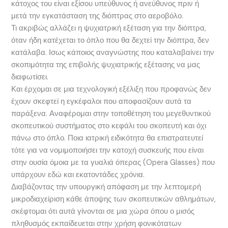
κάτοχος του είναι εξίσου υπεύθυνος ή ανεύθυνος πριν ή
μετά την εγκατάσταση της διόπτρας στο αεροβόλο.
Τι ακριβώς αλλάζει η ψυχιατρική εξέταση για την διόπτρα,
όταν ήδη κατέχεται το όπλο που θα δεχτεί την διόπτρα, δεν
κατάλαβα. Ισως κάποιος αναγνώστης που καταλαβαίνει την
σκοπιμότητα της επιβολής ψυχιατρικής εξέτασης να μας
διαφωτίσει.
Και έρχομαι σε μια τεχνολογική εξέλιξη που προφανώς δεν
έχουν σκεφτεί η εγκέφαλοι που αποφασίζουν αυτά τα
παράξενα. Αναφέρομαι στην τοποθέτηση του μεγεθυντικού
σκοπευτικού συστήματος στο κεφάλι του σκοπευτή και όχι
πάνω στο όπλο. Ποια ιατρική ειδικότητα θα επιστρατευτεί
τότε για να νομιμοποιήσει την κατοχή συσκευής που είναι
στην ουσία όμοια με τα γυαλιά όπερας (Opera Glasses) που
υπάρχουν εδώ και εκατοντάδες χρόνια.
Διαβάζοντας την υπουργική απόφαση με την λεπτομερή
μικροδιαχείριση κάθε άποψης των σκοπευτικών αθλημάτων,
σκέφτομαι ότι αυτά γίνονται σε μια χώρα όπου ο μισός
πληθυσμός εκπαίδευεται στην χρήση φονικότατων