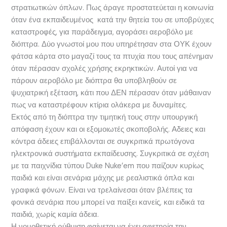
στρατιωτικών όπλων. Πως άραγε προστατεύεται η κοινωνία
όταν ένα εκπαιδευμένος κατά την θητεία του σε υποβρύχιες
καταστροφές, για παράδειγμα, αγοράσει αεροβόλο με
διόπτρα. Δύο γνωστοί μου που υπηρέτησαν στα ΟΥΚ έχουν
φάτσα κάρτα στο μαγαζί τους τα πτυχία που τους απένημαν
όταν πέρασαν σχολές χρήσης εκρηκτικών. Αυτοί για να
πάρουν αεροβόλο με διόπτρα θα υποβληθούν σε
ψυχιατρική εξέταση, κάτι που ΔΕΝ πέρασαν όταν μάθαιναν
πως να καταστρέφουν κτίρια ολάκερα με δυναμίτες.
Εκτός από τη διόπτρα την τιμητική τους στην υπουργική
απόφαση έχουν και οι εξομοιωτές σκοποβολής. Αδειες και
κόντρα άδειες επιβάλλονται σε συγκριτικά πρωτόγονα
ηλεκτρονικά συστήματα εκπαίδευσης. Συγκριτικά σε σχέση
με τα παιχνίδια τύπου Duke Nuke’em που παίζουν κυρίως
παιδιά και είναι σενάρια μάχης με ρεαλιστικά όπλα και
γραφικά φόνων. Είναι να τρελαίνεσαι όταν βλέπεις τα
φονικά σενάρια που μπορεί να παίξει κανείς, και ειδικά τα
παιδιά, χωρίς καμία άδεια.
Η νομοθετική ρύθμιση φαίνεται να έχει αφετηρία την