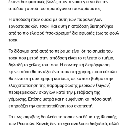
έκανε δοκιμαστικές βολές στον πίνακα για να δει την
απόδοση αυτού του πρωτόγονου τσοκαρίσματος.
Η απόδοση ήταν όμοια με αυτή των παράλληλων
εργοστασιακών τσοκ! Και αυτή η απόδοση διατηρήθηκε
από το πιο ελαφρύ “τσοκάρισμα” δια σφυριάς έως το φουλ
τσοκ.
Το δίδαγμα από αυτό το πείραμα είναι ότι το σημείο του
τσοκ που μετρά στην απόδοση είναι το τελευταίο τμήμα,
δηλαδή το χείλος του τσοκ. Η εσωτερική διαμόρφωση
κρίνει πόσο θα αντέξει ένα τσοκ στη χρήση, πόσο εύκολο
θα είναι στη συντήρηση και ίσως σε κάποιο βαθμό στην
ελαχιστοποίηση της παραμόρφωσης μερικών (λίγων)
περιφερειακών σκαγίων κατά την μετάβαση της
γόμωσης. Επίσης μετρά και η εμφάνιση και πόσο αυτή
επηρεάζει την αυτοπεποίθηση του σκοπευτή.
Το πως ακριβώς δουλεύει το τσοκ είναι θέμα της Φυσικής
των Ρευστών. Κανείς δεν το έχει αναλύσει διεξοδικά, αλλά