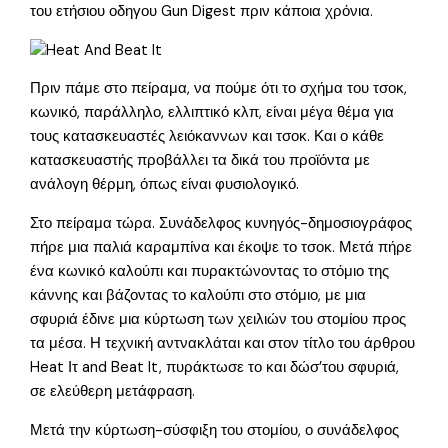
του ετήσιου οδηγου Gun Digest πριν κάποια χρόνια.
Πριν πάμε στο πείραμα, να πούμε ότι το σχήμα του τσοκ,
κωνικό, παράλληλο, ελλιπτικό κλπ, είναι μέγα θέμα για
τους κατασκευαστές λειόκαννων και τσοκ. Και ο κάθε
κατασκευαστής προβάλλει τα δικά του προϊόντα με
ανάλογη θέρμη, όπως είναι φυσιολογικό.
Στο πείραμα τώρα. Συνάδελφος κυνηγός-δημοσιογράφος
πήρε μια παλιά καραμπίνα και έκοψε το τσοκ. Μετά πήρε
ένα κωνικό καλούπι και πυρακτώνοντας το στόμιο της
κάννης και βάζοντας το καλούπι στο στόμιο, με μια
σφυριά έδινε μια κύρτωση των χειλιών του στομίου προς
τα μέσα. Η τεχνική αντνακλάται και στον τίτλο του άρθρου
Heat Ιτ and Beat It, πυράκτωσε το και δώσ’του σφυριά,
σε ελεύθερη μετάφραση.
Μετά την κύρτωση-σύσφιξη του στομίου, ο συνάδελφος