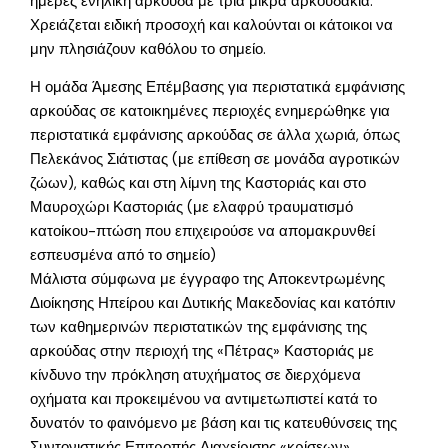
ημέρες ενήλικη αρκούδα με τρία μικρά αρκουδάκια.
Χρειάζεται ειδική προσοχή και καλούνται οι κάτοικοι να
μην πλησιάζουν καθόλου το σημείο.
Η ομάδα Άμεσης Επέμβασης για περιστατικά εμφάνισης
αρκούδας σε κατοικημένες περιοχές ενημερώθηκε για
περιστατικά εμφάνισης αρκούδας σε άλλα χωριά, όπως
Πελεκάνος Σιάτιστας (με επίθεση σε μονάδα αγροτικών
ζώων), καθώς και στη λίμνη της Καστοριάς και στο
Μαυροχώρι Καστοριάς (με ελαφρύ τραυματισμό
κατοίκου-πτώση που επιχειρούσε να απομακρυνθεί
εσπευσμένα από το σημείο)
Μάλιστα σύμφωνα με έγγραφο της Αποκεντρωμένης
Διοίκησης Ηπείρου και Δυτικής Μακεδονίας και κατόπιν
των καθημερινών περιστατικών της εμφάνισης της
αρκούδας στην περιοχή της «Πέτρας» Καστοριάς με
κίνδυνο την πρόκληση ατυχήματος σε διερχόμενα
οχήματα και προκειμένου να αντιμετωπιστεί κατά το
δυνατόν το φαινόμενο με βάση και τις κατευθύνσεις της
Συντονιστικής Επιτροπής Διαχείρισης «κρίσεων»