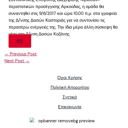
περιστατικών προσέγγισης Αρκούδας, η ομάδα θα
συναντηθεί στις 9/6/2017 και ώρα 10.00 π.μ. στα γραφεία
της Δ/νσης Δασών Καστοριάς για να συντονίσει τις
περαιτέρω ενέργειές της. Την ίδια μέρα άλλη σύσκεψη θα
γίνει στη Δ/νση Δασών Κοζάνης.
PDF
←
Previous Post
Next Post
→
Όροι Χρήσης
Πολιτική Απορρήτου
Σχετικά
Επικοινωνία