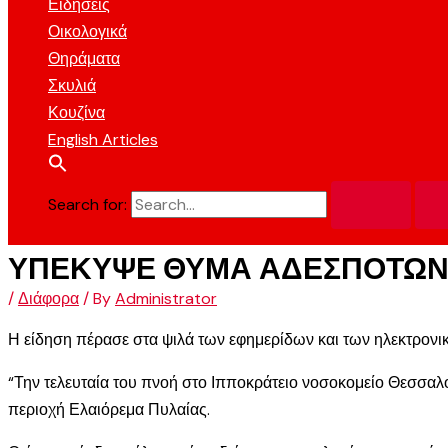
Ειδήσεις
Οικολογικά
Θηράματα
Σκυλιά
Κουζίνα
English Articles
Search for:
ΥΠΕΚΥΨΕ ΘΥΜΑ ΑΔΕΣΠΟΤΩ
/
Διάφορα
/ By
Administrator
Η είδηση πέρασε στα ψιλά των εφημερίδων και των ηλεκτρονι
“Την τελευταία του πνοή στο Ιπποκράτειο νοσοκομείο Θεσσαλ
περιοχή Ελαιόρεμα Πυλαίας.