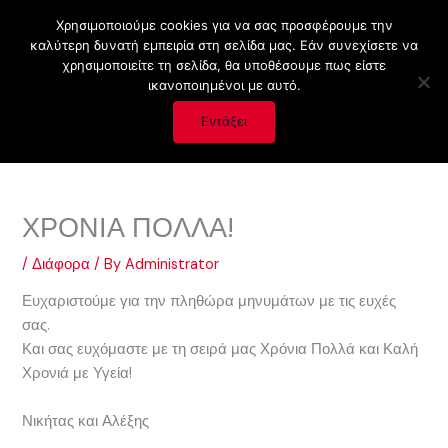
Skip
Χρησιμοποιούμε cookies για να σας προσφέρουμε την
to
καλύτερη δυνατή εμπειρία στη σελίδα μας. Εάν συνεχίσετε να
content
χρησιμοποιείτε τη σελίδα, θα υποθέσουμε πως είστε
ικανοποιημένοι με αυτό.
Εντάξει
ΧΡΟΝΙΑ ΠΟΛΛΑ!
/
Διάφορα
/ By
Administrator
Ευχαριστούμε για την πληθώρα μηνυμάτων με τις ευχές
σας.
Και σας ευχόμαστε με τη σειρά μας Χρόνια Πολλά και Καλή
Χρονιά με Υγεία!
Νικήτας και Αλέξης