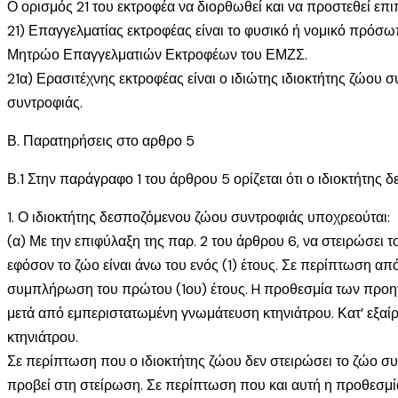
Ο ορισμός 21 του εκτροφέα να διορθωθεί και να προστεθεί επι
21) Επαγγελματίας εκτροφέας είναι το φυσικό ή νομικό πρόσω
Μητρώο Επαγγελματιών Εκτροφέων του ΕΜΖΣ.
21α) Ερασιτέχνης εκτροφέας είναι ο ιδιώτης ιδιοκτήτης ζώου 
συντροφιάς.
Β. Παρατηρήσεις στο αρθρο 5
Β.1 Στην παράγραφο 1 του άρθρου 5 ορίζεται ότι ο ιδιοκτήτη
1. Ο ιδιοκτήτης δεσποζόμενου ζώου συντροφιάς υποχρεούται:
(α) Με την επιφύλαξη της παρ. 2 του άρθρου 6, να στειρώσει 
εφόσον το ζώο είναι άνω του ενός (1) έτους. Σε περίπτωση απ
συμπλήρωση του πρώτου (1ου) έτους. H προθεσμία των προηγο
μετά από εμπεριστατωμένη γνωμάτευση κτηνιάτρου. Κατ’ εξαί
κτηνιάτρου.
Σε περίπτωση που ο ιδιοκτήτης ζώου δεν στειρώσει το ζώο συν
προβεί στη στείρωση. Σε περίπτωση που και αυτή η προθεσμία