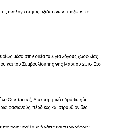
της αναλογικότητας αξιόποινων πράξεων και
ρίως μέσα στην οικία του, για λόγους ζωοφιλίας
υ και του Συμβουλίου της 9ης Μαρτίου 2016. Στο
λο Crustacea), Διακοσμητικά υδρόβια ζώα,
ρια, φασιανούς, πέρδικες και στρουθιονίδες
, υπονοούν σκύλους ή γάτες και περιγράφουν