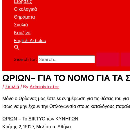
Ειδήσεις
Οικολογικά
Θηράματα
Σκυλιά
Κουζίνα
English Articles
Search for:
ΩΡΙΩΝ- ΓΙΑ ΤΟ ΝΟΜΟ ΓΙΑ ΤΑ 
/
Σκυλιά
/ By
Administrator
Μόνο ο Ωρίωνας μας έστειλε ενημέρωση για τις θέσεις του για τ
Ισως να μην έχουν την Οπλογωνσία στους καταλόγους παραληπτ
ΩΡΙΩΝ – Το ΔΙΚΤΥΟ των ΚΥΝΗΓΩΝ
Κρήτης 2, 15127, Μελίσσια-Αθήνα