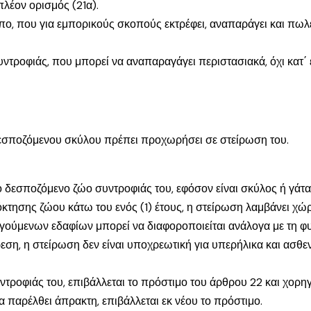
πλέον ορισμός (21α).
πο, που για εμπορικούς σκοπούς εκτρέφει, αναπαράγει και πωλε
συντροφιάς, που μπορεί να αναπαραγάγει περιστασιακά, όχι κατ΄
ς δεσποζόμενου σκύλου πρέπει προχωρήσει σε στείρωση του.
το δεσποζόμενο ζώο συντροφιάς του, εφόσον είναι σκύλος ή γάτα
όκτησης ζώου κάτω του ενός (1) έτους, η στείρωση λαμβάνει χώ
ύμενων εδαφίων μπορεί να διαφοροποιείται ανάλογα με τη φυλή
ρεση, η στείρωση δεν είναι υποχρεωτική για υπερήλικα και ασ
τροφιάς του, επιβάλλεται το πρόστιμο του άρθρου 22 και χορηγε
 παρέλθει άπρακτη, επιβάλλεται εκ νέου το πρόστιμο.