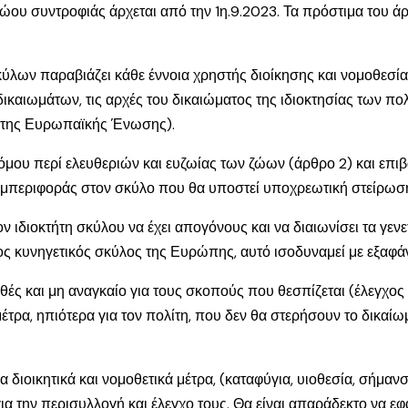
ώου συντροφιάς άρχεται από την 1η.9.2023. Τα πρόστιμα του 
ων παραβιάζει κάθε έννοια χρηστής διοίκησης και νομοθεσίας κ
ικαιωμάτων, τις αρχές του δικαιώματος της ιδιοκτησίας των πο
 της Ευρωπαϊκής Ένωσης).
όμου περί ελευθεριών και ευζωίας των ζώων (άρθρο 2) και επιβ
μπεριφοράς στον σκύλο που θα υποστεί υποχρεωτική στείρωση 
ιδιοκτήτη σκύλου να έχει απογόνους και να διαιωνίσει τα γενετ
ος κυνηγετικός σκύλος της Ευρώπης, αυτό ισοδυναμεί με εξαφάν
θές και μη αναγκαίο για τους σκοπούς που θεσπίζεται (έλεγχ
τρα, ηπιότερα για τον πολίτη, που δεν θα στερήσουν το δικαίω
 διοικητικά και νομοθετικά μέτρα, (καταφύγια, υιοθεσία, σήμα
την περισυλλογή και έλεγχο τους. Θα είναι απαράδεκτο να εφα