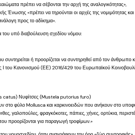
καιώματα πρέπει να σέβονται την αρχή της αναλογικότητας»,
 Ένωσης «πρέπει να τηρούνται οι αρχές της νομιμότητας και 
ανάλογη προς το αδίκημα».
 του υπό διαβούλευση σχεδίου νόμου:
ου συντηρείται ή προορίζεται να συντηρηθεί από τον άνθρωπο κυ
ς Ι του Κανονισμού (ΕΕ) 2016/429 του Ευρωπαϊκού Κοινοβουλίο
ris catus) Νυφίτσες (Mustela putorius furo)
 στο φύλο Mollusca και καρκινοειδών που ανήκουν στο υποφύ
θες, γαλοπούλες, φραγκόκοτες, πάπιες, χήνες, ορτύκια, περιστέ
α που προορίζονται για παραγωγή τροφίμων.»
 του νομοσχεδίου, όταν αναγράφουν τον όρο «ζώο συντροφιάς»