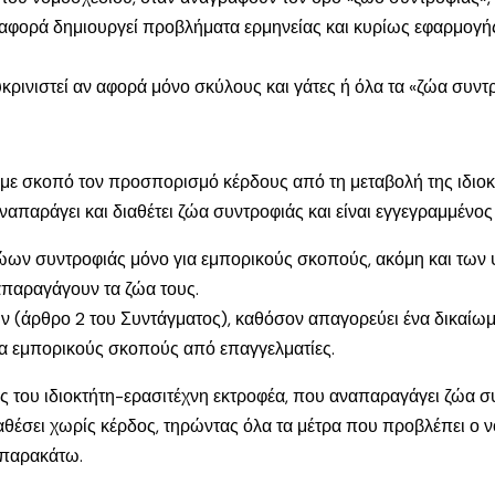
αφορά δημιουργεί προβλήματα ερμηνείας και κυρίως εφαρμογής
υκρινιστεί αν αφορά μόνο σκύλους και γάτες ή όλα τα «ζώα συντ
με σκοπό τον προσπορισμό κέρδους από τη μεταβολή της ιδιοκ
αναπαράγει και διαθέτει ζώα συντροφιάς και είναι εγγεγραμμέ
ώων συντροφιάς μόνο για εμπορικούς σκοπούς, ακόμη και των 
απαραγάγουν τα ζώα τους.
ών (άρθρο 2 του Συντάγματος), καθόσον απαγορεύει ένα δικαί
για εμπορικούς σκοπούς από επαγγελματίες.
ός του ιδιοκτήτη-ερασιτέχνη εκτροφέα, που αναπαραγάγει ζώα 
διαθέσει χωρίς κέρδος, τηρώντας όλα τα μέτρα που προβλέπει ο 
 παρακάτω.