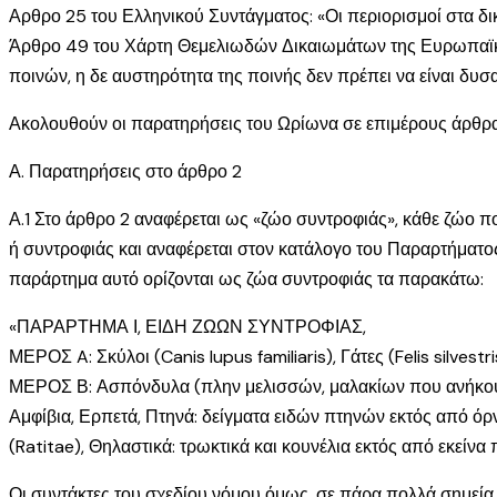
Αρθρο 25 του Ελληνικού Συντάγματος: «Οι περιορισμοί στα δι
Άρθρο 49 του Χάρτη Θεμελιωδών Δικαιωμάτων της Ευρωπαϊκής
ποινών, η δε αυστηρότητα της ποινής δεν πρέπει να είναι δυσ
Ακολουθούν οι παρατηρήσεις του Ωρίωνα σε επιμέρους άρθρα
Α. Παρατηρήσεις στο άρθρο 2
Α.1 Στο άρθρο 2 αναφέρεται ως «ζώο συντροφιάς», κάθε ζώο π
ή συντροφιάς και αναφέρεται στον κατάλογο του Παραρτήματο
παράρτημα αυτό ορίζονται ως ζώα συντροφιάς τα παρακάτω:
«ΠΑΡΑΡΤΗΜΑ Ι, ΕΙΔΗ ΖΩΩΝ ΣΥΝΤΡΟΦΙΑΣ,
ΜΕΡΟΣ A: Σκύλοι (Canis lupus familiaris), Γάτες (Felis silvest
ΜΕΡΟΣ Β: Ασπόνδυλα (πλην μελισσών, μαλακίων που ανήκουν
Αμφίβια, Ερπετά, Πτηνά: δείγματα ειδών πτηνών εκτός από όρνι
(Ratitae), Θηλαστικά: τρωκτικά και κουνέλια εκτός από εκείν
Οι συντάκτες του σχεδίου νόμου όμως, σε πάρα πολλά σημεία