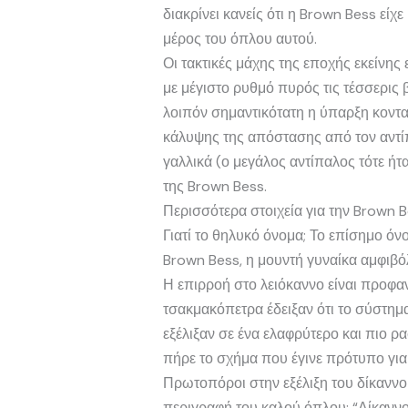
διακρίνει κανείς ότι η Brown Bess είχ
μέρος του όπλου αυτού.
Οι τακτικές μάχης της εποχής εκείνη
με μέγιστο ρυθμό πυρός τις τέσσερις β
λοιπόν σημαντικότατη η ύπαρξη κοντακ
κάλυψης της απόστασης από τον αντίπ
γαλλικά (ο μεγάλος αντίπαλος τότε ήτ
της Brown Bess.
Περισσότερα στοιχεία για την Brown Be
Γιατί το θηλυκό όνομα; Το επίσημο όν
Brown Bess, η μουντή γυναίκα αμφιβό
Η επιρροή στο λειόκαννο είναι προφα
τσακμακόπετρα έδειξαν ότι το σύστημα
εξέλιξαν σε ένα ελαφρύτερο και πιο ρ
πήρε το σχήμα που έγινε πρότυπο για
Πρωτοπόροι στην εξέλιξη του δίκαννο
περιγραφή του καλού όπλου: “Δίκαννο,