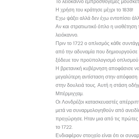
Το λειόκαννο εμπροσθογεμές μουσκέτο
Η χρήση του κράτησε μέχρι το 1838!
Εχω ψάξει αλλά δεν έχω εντοπίσει άλ
Αν και στρατιωτικό όπλο η υιοθέτηση 
λειόκαννο.
Πριν το 1722 ο οπλισμός κάθε συντάγ
από την αδυναμία που δημιουργούσε 
ξόδευε τον προϋπολογισμό οπλισμού 
Η βρετανική κυβέρνηση αποφάσισε να ε
μεγαλύτερη αντίσταση στην απόφαση 
στην δουλειά τους. Αυτή η στάση οδήγ
Μπέρμιγχαμ.
Οι Λονδρέζοι κατασκευαστές απέρριπτ
μετά να συναρμολογηθούν από ανειδίκ
προχώρησε. Ηταν μια από τις πρώτες
το 1722.
Ενδιαφέρον στοιχείο είναι ότι οι συν