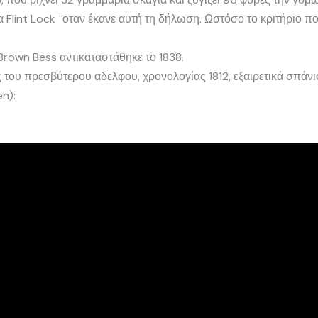
lint Lock ¨οταν έκανε αυτή τη δήλωση. Ωστόσο το κριτήριο που
rown Bess αντικαταστάθηκε το 1838.
του πρεσβύτερου αδελφου, χρονολογίας 1812, εξαιρετικά σπάνιο
h):