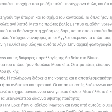
ε κοντάκι, με σχήμα που μοιάζει πολύ με σύγχρονα όπλα, και ότι 
ς εξηγούν την ύπαρξη και το σχήμα του κοντακιού. Τα όπλα ήτα
ολές ανά λεπτό. Μετά τις πρώτες βολές με “πυρ ομαδόν”, volley 
ιού που θα άντεχε στη χρήση ως δόρυ, και το οποίο κοντάκι θα
αλο. Υπάρχουν αναφορές ότι οι Αγγλοι επέμεναν τα όπλα τους
αν η Γαλλία) ακριβώς για αυτό το λόγο. Στην αρχική φωτογραφί
ss και τις διάφορες παραλλαγές της θα δείτε στο Βίντεο.
ομα του όπλου ήταν Βασιλικο Μουσκέτο. Οι στρατιώτες έδωσαν το
λου ηθικής.
νής. Η πολύχρονη διάρκεια της χρήσης και η αποτελεσματικότη
 ήταν ανθεκτικό και πρακτικό. Οι κατασκευαστές λειόκαννων κυ
αφινάτο σχήμα μονόκαννου κυνηγετικού όπλου. Μετά ήλθε το δίκα
 τα μεταγενέστερα δίκαννα ύψιστης ποιότητας.
υ Flint Lock ήταν οι αδελφοί Manton και ένας από αυτούς, ο J
 που ρίχνει 32 γραμμάρια σκάγια και ζυγίζει 96 φορές την γόμ