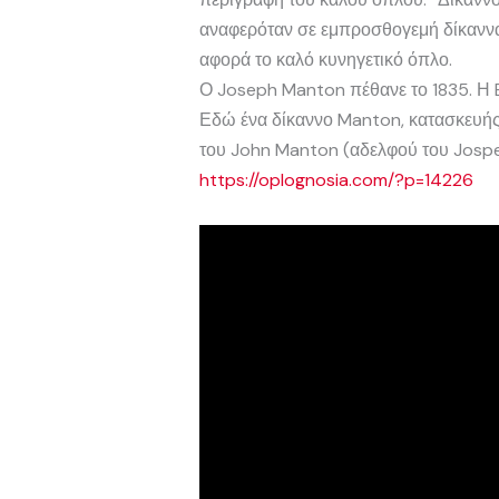
αναφερόταν σε εμπροσθογεμή δίκαννα F
αφορά το καλό κυνηγετικό όπλο.
Ο Joseph Manton πέθανε το 1835. Η B
Εδώ ένα δίκαννο Manton, κατασκευής 
του John Manton (αδελφού του Jospe
https://oplognosia.com/?p=14226