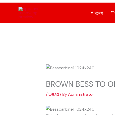
Skip
to
Αρχική
Ό
content
BROWN BESS ΤΟ Ο
/
Όπλα
/ By
Administrator