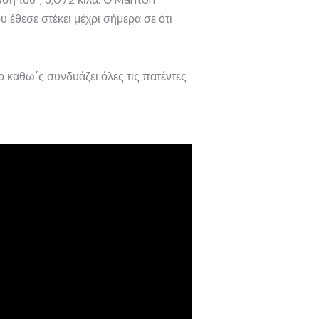
 έθεσε στέκει μέχρι σήμερα σε ότι
 καθω΄ς συνδυάζει όλες τις πατέντες