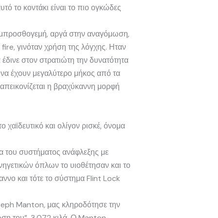
αυτό το κοντάκι είναι το πιο ογκώδες
ν εμπροσθογεμή, αργά στην αναγόμωση,
fire, γινόταν χρήση της λόγχης. Ηταν
 έδινε στον στρατιώτη την δυνατότητα
 να έχουν μεγαλύτερο μήκος από τα
α απεικονίζεται η βραχύκαννη μορφή
 χαϊδευτικό και ολίγον ρισκέ, όνομα
τα του συστήματος ανάφλεξης με
νηγετικών όπλων το υιοθέτησαν και το
ννο και τότε το σύστημα Flint Lock
oseph Manton, μας κληροδότησε την
ωση του”, 3,072 κιλά. Ο Manton