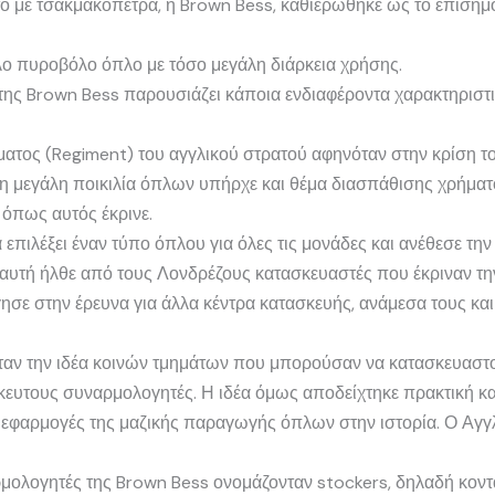
 με τσακμακόπετρα, η Brown Bess, καθιερώθηκε ως το επίσημο
λο πυροβόλο όπλο με τόσο μεγάλη διάρκεια χρήσης.
της Brown Bess παρουσιάζει κάποια ενδιαφέροντα χαρακτηριστι
ματος (Regiment) του αγγλικού στρατού αφηνόταν στην κρίση τ
η μεγάλη ποικιλία όπλων υπήρχε και θέμα διασπάθισης χρήματ
όπως αυτός έκρινε.
πιλέξει έναν τύπο όπλου για όλες τις μονάδες και ανέθεσε την
αυτή ήλθε από τους Λονδρέζους κατασκευαστές που έκριναν τ
ησε στην έρευνα για άλλα κέντρα κατασκευής, ανάμεσα τους και
αν την ιδέα κοινών τμημάτων που μπορούσαν να κατασκευαστού
ευτους συναρμολογητές. Η ιδέα όμως αποδείχτηκε πρακτική και
 εφαρμογές της μαζικής παραγωγής όπλων στην ιστορία. Ο Αγγλ
αρμολογητές της Brown Bess ονομάζονταν stockers, δηλαδή κοντα