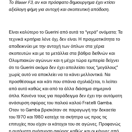
Το Blaser F3, αν και πρόσφατο δημιουργημα έχει κτίσει
αξιόλογη φήμη για αντοχή και σκοπευτική απόδοση.
Είναι καλύτερο το Guerini από αυτά τα “γερά” ονόματα; Τα
τεχνικά κριτήρια λένε όχι, δεν είναι. Η πραγματικότητα το
αποδεικνύει με την αντοχή των όπλων στα χέρια
σκοπευτών και με τα μετάλλια στα βάθρα διεθνών και
Ολυμπιακών αγώνων και η μέχρι τώρα εμπειρία δείχνει
ότι το Guerini ακόμα δεν έχει απειλείσει τους “μεγάλους”
χωρίς αυτό να αποκλείει να το κάνει μελλοντικά. Να
προσθέσουμε και κάτι που σπάνια σχολιάζεται, τι λείπει
από αυτό καθώς και από τα άλλα διάσημα σημερινά
όπλα. Κανένα τους για παράδειγμα δεν έχει την αυτόματη
ανάσυρση σφύρας του παλιού καλού Fratelli Gamba.
Οταν το Gamba βρισκόταν σε παραγωγή την δεκαετία
του 1970 και 1980 κατείχε τα σκήπτρα ως προς τις
επιτυχίες που είχαν οι κάτοχοι του σε αγώνες. Προφανώς
η αυτόματη ανάσυρση σφύρας καθώς και οι κάννες από