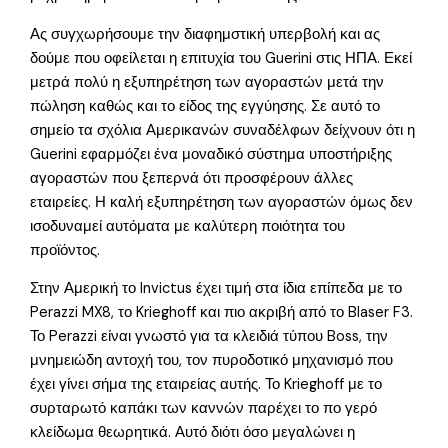
Ας συγχωρήσουμε την διαφημστική υπερβολή και ας
δούμε που οφείλεται η επιτυχία του Guerini στις ΗΠΑ. Εκεί
μετρά πολύ η εξυπηρέτηση των αγοραστών μετά την
πώληση καθώς και το είδος της εγγύησης. Σε αυτό το
σημείο τα σχόλια Αμερικανών συναδέλφων δείχνουν ότι η
Guerini εφαρμόζει ένα μοναδικό σύστημα υποστήριξης
αγοραστών που ξεπερνά ότι προσφέρουν άλλες
εταιρείες. Η καλή εξυπηρέτηση των αγοραστών όμως δεν
ισοδυναμεί αυτόματα με καλύτερη ποιότητα του
προϊόντος.
Στην Αμερική το Invictus έχει τιμή στα ίδια επίπεδα με το
Perazzi MX8, το Krieghoff και πιο ακριβή από το Blaser F3.
Το Perazzi είναι γνωστό για τα κλειδιά τύπου Boss, την
μνημειώδη αντοχή του, τον πυροδοτικό μηχανισμό που
έχει γίνει σήμα της εταιρείας αυτής. Το Krieghoff με το
συρταρωτό καπάκι των καννών παρέχει το πο γερό
κλείδωμα θεωρητικά. Αυτό διότι όσο μεγαλώνει η