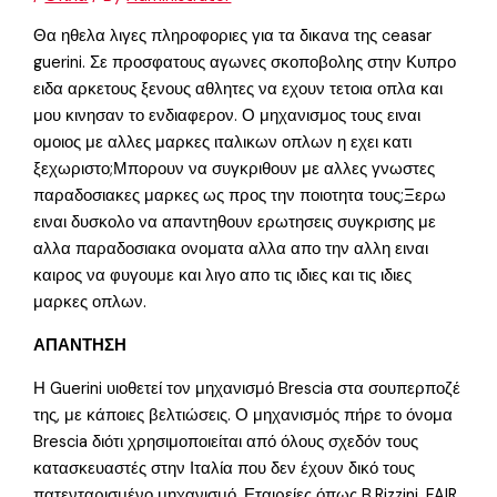
Θα ηθελα λιγες πληροφοριες για τα δικανα της ceasar
guerini. Σε προσφατους αγωνες σκοποβολης στην Κυπρο
ειδα αρκετους ξενους αθλητες να εχουν τετοια οπλα και
μου κινησαν το ενδιαφερον. Ο μηχανισμος τους ειναι
ομοιος με αλλες μαρκες ιταλικων οπλων η εχει κατι
ξεχωριστο;Μπορουν να συγκριθουν με αλλες γνωστες
παραδοσιακες μαρκες ως προς την ποιοτητα τους;Ξερω
ειναι δυσκολο να απαντηθουν ερωτησεις συγκρισης με
αλλα παραδοσιακα ονοματα αλλα απο την αλλη ειναι
καιρος να φυγουμε και λιγο απο τις ιδιες και τις ιδιες
μαρκες οπλων.
ΑΠΑΝΤΗΣΗ
Η Guerini υιοθετεί τον μηχανισμό Brescia στα σουπερποζέ
της, με κάποιες βελτιώσεις. Ο μηχανισμός πήρε το όνομα
Brescia διότι χρησιμοποιείται από όλους σχεδόν τους
κατασκευαστές στην Ιταλία που δεν έχουν δικό τους
πατενταρισμένο μηχανισμό. Εταιρείες όπως B.Rizzini, FAIR,