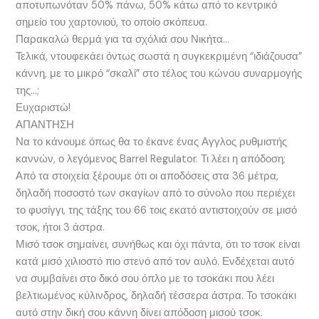
αποτυπωνόταν 50% πάνω, 50% κάτω από το κεντρικό
σημείο του χαρτονιού, το οποίο σκόπευα.
Παρακαλώ θερμά για τα σχόλιά σου Νικήτα…
Τελικά, ντουφεκάει όντως σωστά η συγκεκριμένη “ιδιάζουσα”
κάννη, με το μικρό “σκαλί” στο τέλος του κώνου συναρμογής
της…;
Ευχαριστώ!
ΑΠΑΝΤΗΣΗ
Να το κάνουμε όπως θα το έκανε ένας Αγγλος ρυθμιστής
καννών, ο λεγόμενος Barrel Regulator. Τι λέει η απόδοση;
Από τα στοιχεία ξέρουμε ότι οι αποδόσεις στα 36 μέτρα,
δηλαδή ποσοστό των σκαγίων από το σύνολο που περιέχει
το φυσίγγι, της τάξης του 66 τοις εκατό αντιστοιχούν σε μισό
τσοκ, ήτοι 3 άστρα.
Μισό τσοκ σημαίνει, συνήθως και όχι πάντα, ότι το τσοκ είναι
κατά μισό χιλιοστό πιο στενό από τον αυλό. Ενδέχεται αυτό
να συμβαίνει στο δικό σου όπλο με το τσοκάκι που λέει
βελτιωμένος κύλινδρος, δηλαδή τέσσερα άστρα. Το τσοκάκι
αυτό στην δική σου κάννη δίνει απόδοση μισού τσοκ.