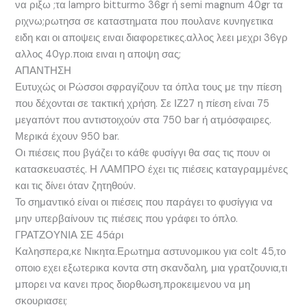
να ριξω ;τα lampro bitturmo 36gr ή semi magnum 40gr τα
ριχνω;ρωτησα σε καταστηματα που πουλανε κυνηγετικα
ειδη και οι αποψεις ειναι διαφορετικες.αλλος λεει μεχρι 36γρ
αλλος 40γρ.ποια ειναι η αποψη σας;
ΑΠΑΝΤΗΣΗ
Ευτυχώς οι Ρώσσοι σφραγίζουν τα όπλα τους με την πίεση
που δέχονται σε τακτική χρήση. Σε ΙΖ27 η πίεση είναι 75
μεγαπόντ που αντιστοιχούν στα 750 bar ή ατμόσφαιρες.
Μερικά έχουν 950 bar.
Οι πιέσεις που βγάζει το κάθε φυσίγγι θα σας τις πουν οι
κατασκευαστές. Η ΛΑΜΠΡΟ έχει τις πιέσεις καταγραμμένες
και τις δίνει όταν ζητηθούν.
Το σημαντικό είναι οι πιέσεις που παράγει το φυσίγγια να
μην υπερβαίνουν τις πιέσεις που γράφει το όπλο.
ΓΡΑΤΖΟΥΝΙΑ ΣΕ 45άρι
Καλησπερα,κε Νικητα.Ερωτημα αστυνομικου για colt 45,το
οποιο εχει εξωτερικα κοντα στη σκανδαλη, μια γρατζουνια,τι
μπορει να κανει προς διορθωση,προκειμενου να μη
σκουριασει;