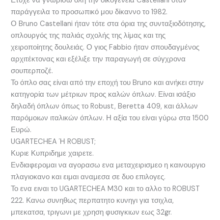
Ετυχε να γνωρίσω όλη την οικογένεια Castellani όταν
παράγγειλα το προσωπικό μου δίκαννο το 1982.
Ο Bruno Castellani ήταν τότε στα όρια της συνταξιοδότησης,
οπλουργός της παλιάς σχολής της λίμας και της
χειροποίητης δουλειάς. Ο γιος Fabbio ήταν σπουδαγμένος
αρχιτέκτονας και εξέλιξε την παραγωγή σε σύγχρονα
σουπερποζέ.
Το όπλο σας είναι από την εποχή του Bruno και ανήκει στην
κατηγορία των μέτριων προς καλών όπλων. Είναι ισάξιο
δηλαδή όπλων όπως το Robust, Beretta 409, και άλλων
παρόμοιων ιταλικών όπλων. Η αξία του είναι γύρω στα 1500
Ευρώ.
UGARTECHEA Ή ROBUST;
Κυριε Κυπριδημε χαιρετε.
Ενδιαφερομαι να αγορασω ενα μεταχειρισμεο η καινουργιο
πλαγιοκανο και ειμαι αναμεσα σε δυο επιλογες.
Το ενα ειναι το UGARTECHEA M30 και το αλλο το ROBUST
222. Κανω συνηθως περπατητο κυνηγι για τσιχλα,
μπεκατσα, τριγωνι με χρηση φυσιγκιων εως 32gr.