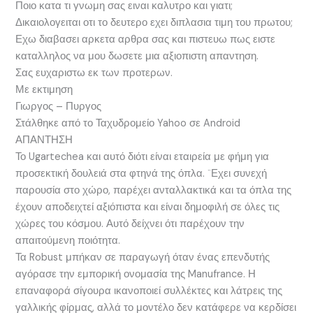
Ποιο κατα τι γνωμη σας ειναι καλυτρο και γιατι;
Δικαιολογειται οτι το δευτερο εχει διπλασια τιμη του πρωτου;
Εχω διαβασει αρκετα αρθρα σας και πιστευω πως ειστε
καταλληλος να μου δωσετε μια αξιοπιστη απαντηση.
Σας ευχαριστω εκ των προτερων.
Με εκτιμηση
Γιωργος – Πυργος
Στάλθηκε από το Ταχυδρομείο Yahoo σε Android
ΑΠΑΝΤΗΣΗ
Το Ugartechea και αυτό διότι είναι εταιρεία με φήμη για
προσεκτική δουλειά στα φτηνά της όπλα. ¨Εχει συνεχή
παρουσία στο χώρο, παρέχει ανταλλακτικά και τα όπλα της
έχουν αποδειχτεί αξιόπιστα και είναι δημοφιλή σε όλες τις
χώρες του κόσμου. Αυτό δείχνει ότι παρέχουν την
απαιτούμενη ποιότητα.
Τα Robust μπήκαν σε παραγωγή όταν ένας επενδυτής
αγόρασε την εμπορική ονομασία της Manufrance. Η
επαναφορά σίγουρα ικανοποιεί συλλέκτες και λάτρεις της
γαλλικής φίρμας, αλλά το μοντέλο δεν κατάφερε να κερδίσει