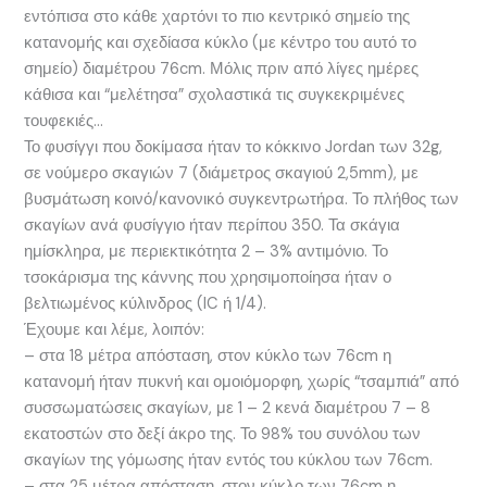
εντόπισα στο κάθε χαρτόνι το πιο κεντρικό σημείο της
κατανομής και σχεδίασα κύκλο (με κέντρο του αυτό το
σημείο) διαμέτρου 76cm. Μόλις πριν από λίγες ημέρες
κάθισα και “μελέτησα” σχολαστικά τις συγκεκριμένες
τουφεκιές…
Το φυσίγγι που δοκίμασα ήταν το κόκκινο Jordan των 32g,
σε νούμερο σκαγιών 7 (διάμετρος σκαγιού 2,5mm), με
βυσμάτωση κοινό/κανονικό συγκεντρωτήρα. Το πλήθος των
σκαγίων ανά φυσίγγιο ήταν περίπου 350. Τα σκάγια
ημίσκληρα, με περιεκτικότητα 2 – 3% αντιμόνιο. Το
τσοκάρισμα της κάννης που χρησιμοποίησα ήταν ο
βελτιωμένος κύλινδρος (IC ή 1/4).
Έχουμε και λέμε, λοιπόν:
– στα 18 μέτρα απόσταση, στον κύκλο των 76cm η
κατανομή ήταν πυκνή και ομοιόμορφη, χωρίς “τσαμπιά” από
συσσωματώσεις σκαγίων, με 1 – 2 κενά διαμέτρου 7 – 8
εκατοστών στο δεξί άκρο της. Το 98% του συνόλου των
σκαγίων της γόμωσης ήταν εντός του κύκλου των 76cm.
– στα 25 μέτρα απόσταση, στον κύκλο των 76cm η