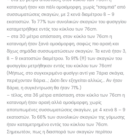
κατανομή ήταν και πάλι ομοιόμορφη, χωρίς “τσαμπιά” από
συσσωματώσεις σκαγιών, με 2 κενά διαμέτρου 8 – 9
εκατοστών. Το 77% των συνολικών σκαγιών του φυσιγγίου
καταμετρήθηκε εντός του κύκλου των 76cm.
– στα 30 μέτρα απόσταση, στον κύκλο των 76cm η
κατανομή ήταν ξανά ομοιόμορφη, σαφώς πιο αραιή και
δίχως σημάδια συσσωματώσεων σκαγιών. Τα κενά ήταν 3,
8 – 9 εκατοστών διαμέτρου. Το 91% (!!!) των σκαγιών του
φυσιγγίου μετρήθηκαν εντός του κύκλου των 76cm!
(Mήπως, στο συγκεκριμένο φυσίγγι αντί για 7άρια σκάγια,
περιέχονταν 8άρια…; Διότι δεν εξηγείται αλλιώς… Αν ήταν
8άρια, η συγκέντρωση θα ήταν 71%.)
– τέλος, στα 36 μέτρα απόσταση, στον κύκλο των 76cm η
κατανομή ήταν αραιή αλλά ομοιόμορφη, χωρίς
αποτυπωμένες συσσωματώσεις σκαγίων, με 4 κενά 8 – 9
εκατοστών. Το 66% των συνολικών σκαγιών της γόμωσης
ήταν καταμετρημένο εντός του κύκλου των 76cm.
Σημειωτέον, πως η διασπορά των σκαγιών περίπου