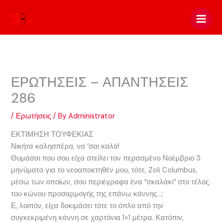
Skip
to
content
ΕΡΩΤΗΣΕΙΣ – ΑΠΑΝΤΗΣΕΙΣ
286
/
Ερωτήσεις
/ By
Administrator
ΕΚΤΙΜΗΣΗ ΤΟΥΦΕΚΙΑΣ
Νικήτα καλησπέρα, να ‘σαι καλά!
Θυμάσαι που σου είχα στείλει τον περασμένο Νοέμβριο 3
μηνύματα για το νεοαποκτηθέν μου, τότε, Zoli Columbus,
μέσω των οποίων, σου περιέγραφα ένα “σκαλάκι” στο τέλος
του κώνου προσαρμογής της επάνω κάννης…;
Ε, λοιπόν, είχα δοκιμάσει τότε το όπλο από την
συγκεκριμένη κάννη σε χαρτόνια 1×1 μέτρα. Κατόπιν,