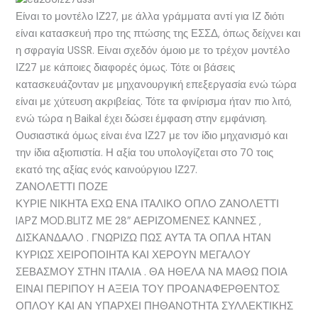
Είναι το μοντέλο ΙΖ27, με άλλα γράμματα αντί για ΙΖ διότι
είναι κατασκευή προ της πτώσης της ΕΣΣΔ, όπως δείχνει και
η σφραγία USSR. Είναι σχεδόν όμοιο με το τρέχον μοντέλο
ΙΖ27 με κάποιες διαφορές όμως. Τότε οι βάσεις
κατασκευάζονταν με μηχανουργική επεξεργασία ενώ τώρα
είναι με χύτευση ακριβείας. Τότε τα φινίρισμα ήταν πιο λιτό,
ενώ τώρα η Baikal έχει δώσει έμφαση στην εμφάνιση.
Ουσιαστικά όμως είναι ένα ΙΖ27 με τον ίδιο μηχανισμό και
την ίδια αξιοπιστία. Η αξία του υπολογίζεται στο 70 τοις
εκατό της αξίας ενός καινούργιου ΙΖ27.
ΖΑΝΟΛΕΤΤΙ ΠΟΖΕ
ΚΥΡΙΕ ΝΙΚΗΤΑ ΕΧΩ ΕΝΑ ΙΤΑΛΙΚΟ ΟΠΛΟ ΖΑΝΟΛΕΤΤΙ
IAPZ MOD.BLITZ ΜΕ 28″ ΑΕΡΙΖΟΜΕΝΕΣ ΚΑΝΝΕΣ ,
ΔΙΣΚΑΝΔΑΛΟ . ΓΝΩΡΙΖΩ ΠΩΣ ΑΥΤΑ ΤΑ ΟΠΛΑ ΗΤΑΝ
ΚΥΡΙΩΣ ΧΕΙΡΟΠΟΙΗΤΑ ΚΑΙ ΧΕΡΟΥΝ ΜΕΓΑΛΟΥ
ΣΕΒΑΣΜΟΥ ΣΤΗΝ ΙΤΑΛΙΑ . ΘΑ ΗΘΕΛΑ ΝΑ ΜΑΘΩ ΠΟΙΑ
ΕΙΝΑΙ ΠΕΡΙΠΟΥ Η ΑΞΕΙΑ ΤΟΥ ΠΡΟΑΝΑΦΕΡΘΕΝΤΟΣ
ΟΠΛΟΥ ΚΑΙ ΑΝ ΥΠΑΡΧΕΙ ΠΗΘΑΝΟΤΗΤΑ ΣΥΛΛΕΚΤΙΚΗΣ