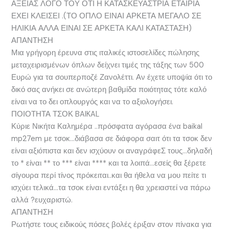
ΑΞΕΙΑΣ ΛΟΓΟ ΤΟΥ ΟΤΙ Η ΚΑΤΑΣΚΕΥΑΣΤΡΙΑ ΕΤΑΙΡΙΑ
ΕΧΕΙ ΚΛΕΙΣΕΙ .(ΤΟ ΟΠΛΟ ΕΙΝΑΙ ΑΡΚΕΤΑ ΜΕΓΑΛΟ ΣΕ
ΗΛΙΚΙΑ ΑΛΛΑ ΕΙΝΑΙ ΣΕ ΑΡΚΕΤΑ ΚΑΛΙ ΚΑΤΑΣΤΑΣΗ)
ΑΠΑΝΤΗΣΗ
Μια γρήγορη έρευνα στις ιταλικές ιστοσελίδες πώλησης
μεταχειρισμένων όπλων δείχνει τιμές της τάξης των 500
Ευρώ για τα σουπερποζέ Ζανολέττι. Αν έχετε υποψία ότι το
δικό σας ανήκει σε ανώτερη βαθμίδα ποιότητας τότε καλό
είναι να το δει οπλουργός και να το αξιολογήσει.
ΠΟΙΟΤΗΤΑ ΤΣΟΚ BAIKAL
Κύριε Νικήτα Καλημέρα ..πρόσφατα αγόρασα ένα baikal
mp27em με τσοκ…διάβασα σε διάφορα σαιτ ότι τα τσοκ δεν
είναι αξιόπιστα και δεν ισχύουν οι αναγράφεΣ τους…δηλαδή
το * είναι ** το *** είναι **** και τα λοιπά…εσείς θα ξέρετε
σίγουρα περί τίνος πρόκειται..και θα ήθελα να μου πείτε τι
ισχύει τελικά…τα τσοκ είναι εντάξει η θα χρειαστεί να πάρω
αλλά ?ευχαριστώ.
ΑΠΑΝΤΗΣΗ
Ρωτήστε τους ειδικούς πόσες βολές έριξαν στον πίνακα για