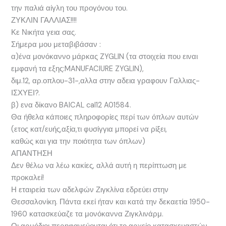
την παλιά αίγλη του προγόνου του.
ΖΥΚΛΙΝ ΓΑΛΛΙΑΣ!!!!
Κε Νικήτα γεια σας.
Σήμερα μου μεταβιβάσαν :
α)ένα μονόκαννο μάρκας ZYGLIN (τα στοιχεία που ειναι
εμφανή τα εξης:MANUFACIURE ZYGLIN),
διμ.12, αρ.οπλου-31-,αλλα στην αδεια γραφουν Γαλλιας-
ΙΣΧΥΕΙ?.
β) ενα δίκανο BAICAL cal12 A01584.
Θα ήθελα κάποιες πληροφορίες περί των όπλων αυτών
(ετος κατ/ευής,αξία,τι φυσίγγια μπορεί να ρίξει,
καθώς και για την ποιότητα των όπλων)
ΑΠΑΝΤΗΣΗ
Δεν θέλω να λέω κακίες, αλλά αυτή η περίπτωση με
προκαλεί!
Η εταιρεία των αδελφών Ζιγκλίνα εδρεύει στην
Θεσσαλονίκη. Πάντα εκεί ήταν και κατά την δεκαετία 1950-
1960 κατασκεύαζε τα μονόκαννα Ζιγκλινάρμ.