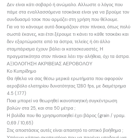
Δεν είναι κάτι σοβαρό ή ανώμαλο. Αλλωστε ο λόγος που
πάμε στα εναλλασσόμενα τσοκάκια είναι για να βρούμε τον
συνδυασμό τσοκ που αρμόζει στη χρήση που θέλουμε.
Για να το κάνουμε αυτό δοκιμάζουν στον πίνακα, όπως πολύ
σωστά έκανες, και έτσι ξέρουμε τι κάνει το κάθε τσοκάκι και
δεν εξαρτώμαστε από τα άστρα, τελείες ή ότι άλλο
σταμπάρισμα έχουν βάλει οι κατασκευαστές. Η
πραγματικότητα στον πίνακα λέει την αλήθεια, όχι τα άστρα.
ΑΞΙΟΛΟΓΗΣΗ ΑΚΡΙΒΕΙΑΣ ΑΕΡΟΒΟΛΟΥ
Κο Κυπρίδημο
Θα ήθελα να σας θέσω μερικά ερωτήματα που αφορούν
αεροβόλο ελατηρίου δυνατότητας 1280 fps, με διαμέτρημα
4.5 (.177)
Ποια μπορεί να θεωρηθεί ικανοποιητική συγκέντρωση
βολών στα 25, και στα 50 μέτρα ;
Η βολίδα που θα χρησιμοποιηθεί έχει βάρος (grain / γραμ.
0,69 / 10,65)
Στις αποστάσεις αυτές είναι απαιτητό το οπτικό βοήθημα ;
Υπάρχει κάποιο σκοπευτήριο που να παρέχει υποδομή για