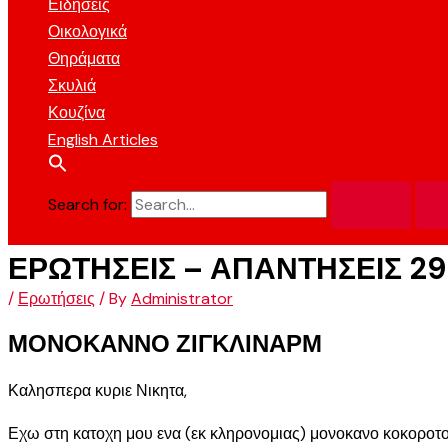
Ειδήσεις
Οικολογικά
Θηράματα
Σκυλιά
Κουζίνα
English Articles
Search for:
ΕΡΩΤΗΣΕΙΣ – ΑΠΑΝΤΗΣΕΙΣ 29
/
Ερωτήσεις
/ By
Administrator
ΜΟΝΟΚΑΝΝΟ ΖΙΓΚΛΙΝΑΡΜ
Καλησπερα κυριε Νικητα,
Εχω στη κατοχη μου ενα (εκ κληρονομιας) μονοκανο κοκοροτουφε