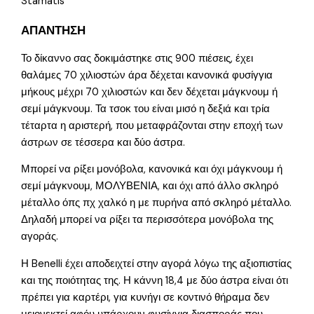
Stamatis
ΑΠΑΝΤΗΣΗ
Το δίκαννο σας δοκιμάστηκε στις 900 πιέσεις, έχει
θαλάμες 70 χιλιοστών άρα δέχεται κανονικά φυσίγγια
μήκους μέχρι 70 χιλιοστών και δεν δέχεται μάγκνουμ ή
σεμί μάγκνουμ. Τα τσοκ του είναι μισό η δεξιά και τρία
τέταρτα η αριστερή, που μεταφράζονται στην εποχή των
άστρων σε τέσσερα και δύο άστρα.
Μπορεί να ρίξει μονόβολα, κανονικά και όχι μάγκνουμ ή
σεμί μάγκνουμ, ΜΟΛΥΒΕΝΙΑ, και όχι από άλλο σκληρό
μέταλλο όπς πχ χαλκό η με πυρήνα από σκληρό μέταλλο.
Δηλαδή μπορεί να ρίξει τα περισσότερα μονόβολα της
αγοράς.
Η Benelli έχει αποδειχτεί στην αγορά λόγω της αξιοπιστίας
και της ποιότητας της. Η κάννη 18,4 με δύο άστρα είναι ότι
πρέπει για καρτέρι, για κυνήγι σε κοντινό θήραμα δεν