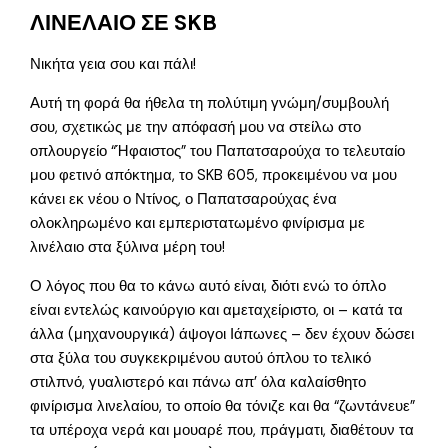
ΛΙΝΕΛΑΙΟ ΣΕ SKB
Νικήτα γεια σου και πάλι!
Αυτή τη φορά θα ήθελα τη πολύτιμη γνώμη/συμβουλή
σου, σχετικώς με την απόφασή μου να στείλω στο
οπλουργείο “Ήφαιστος” του Παπατσαρούχα το τελευταίο
μου φετινό απόκτημα, το SKB 605, προκειμένου να μου
κάνει εκ νέου ο Ντίνος, ο Παπατσαρούχας ένα
ολοκληρωμένο και εμπεριστατωμένο φινίρισμα με
λινέλαιο στα ξύλινα μέρη του!
Ο λόγος που θα το κάνω αυτό είναι, διότι ενώ το όπλο
είναι εντελώς καινούργιο και αμεταχείριστο, οι – κατά τα
άλλα (μηχανουργικά) άψογοι Ιάπωνες – δεν έχουν δώσει
στα ξύλα του συγκεκριμένου αυτού όπλου το τελικό
στιλπνό, γυαλιστερό και πάνω απ’ όλα καλαίσθητο
φινίρισμα λινελαίου, το οποίο θα τόνιζε και θα “ζωντάνευε”
τα υπέροχα νερά και μουαρέ που, πράγματι, διαθέτουν τα