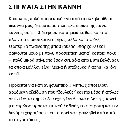
ΣΤΙΓΜΑΤΑ ΣΤΗΝ ΚΑΝΝΗ
Κοιτώντας πολύ προσεκτικά ένα από τα αλληλεπίθετα
δίκαννά μου, διαπίστωσα πως: εξωτερικά της πάνω
κάννης, σε 2 – 3 διαφορετικά σημεία καθώς και στα
πλαϊνά της σκοπευτικής ρίγας, αλλά και στο δεξί
εξωτερικό πλαϊνό της μπάσκουλας υπάρχουν (και
φαίνονται μόνο με πολύ προσεκτική ματιά) κάποια πολύ
– πολύ μικρά στίγματα (σαν σημάδια από μύτη βελόνας),
τα οποία μάλλον είναι λευκά ή υπόλευκα ή ασημί και όχι
καφέ!
Πρόκειται για κάτι ανησυχητικό…; Μήπως αποτελούν
αρχόμενη οξείδωση που “δουλεύει” και πιο μέσα ή απλώς
σε εκείνα τα σημεία δεν έχει γίνει άψογα η βαφή…; Αρκεί
μία στρώση προστατευτικού λαδιού για αποτροπή κάτι εν
δυνάμει χειροτέρου που μπορεί να προκληθεί από αυτά
τα στιγματάκια…;