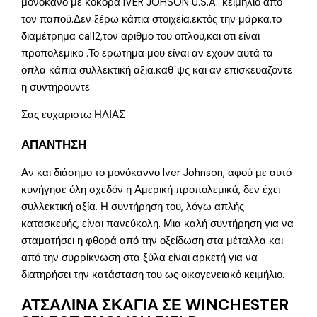
μονόκανο με κόκορα IVER JOHSON U.S.A…κειμήλιο απο
τον παπού.Δεν ξέρω κάπια στοιχεία,εκτός την μάρκα,το
διαμέτρημα cal12,τον αριθμο του οπλου,και οτι είναι
προπολεμικο .Το ερωτημα μου είναι αν εχουν αυτά τα
οπλα κάπια συλλεκτική αξια,καθ΄ψς και αν επισκευαζοντε
η συντηρουντε.
Σας ευχαριστω.ΗΛΙΑΣ
ΑΠΑΝΤΗΣΗ
Αν και διάσημο το μονόκαννο Iver Johnson, αφού με αυτό
κυνήγησε όλη σχεδόν η Αμερική προπολεμικά, δεν έχει
συλλεκτική αξία. Η συντήρηση του, λόγω απλής
κατασκευής, είναι πανεύκολη. Μια καλή συντήρηση για να
σταματήσει η φθορά από την οξείδωση στα μέταλλα και
από την συρρίκνωση στα ξύλα είναι αρκετή για να
διατηρήσει την κατάσταση του ως οικογενειακό κειμήλιο.
ΑΤΣΑΛΙΝΑ ΣΚΑΓΙΑ ΣΕ WINCHESTER