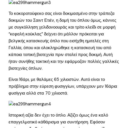
Το κοκοροτούφεκο σας είναι δοκιμασμένο στην τράπεζα
δοκιμών του Σαιντ Ετιέν, η δομή του όπλου όμως, κάννες
με συγκόλληση χελιδονοουράς και τρίτο κλείδι σε μορφή
“κεφαλή κούκλας” δείχνει ότι μάλλον πρόκειται για
βελγικής κατασκευής όπλο που εισήχθη ημιτελές στη
Γαλλία, όπου και ολοκληρώθηκε η κατασκευή του από
κάποια τοπική βιοτεχνία πριν σταλεί προς δοκιμή. Αυτή
ήταν συνήθης τακτική και την εφάρμοζαν πολλές γαλλικές
βιοτεχνίες όπλων.
Είναι 16άρι, με θαλάμες 65 χιλιοστών. Αυτό είναι το
πρόβλημα στην εύρεση φυσιγγίων, υπάρχουν μεν 16άρια
φυσίγγια αλλά στα 70 χιλιοστά.
Ιστορική αξία δεν έχει το όπλο. Αξίζει όμως ένα καλό
επαγγελματικό κάθάρισμα για συντήρηση. Εφόσον