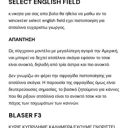
SELECT ENGLISH FIELD
κ.νικητα για σας απο βολο θα ηθελα να μαθω αν το
wincester select english field εχει πιστοποιηση για
ατσαλινα ευχαριστω γιωργος.
ΑΠΑΝΤΗΣΗ
Ως σύγχρονο μοντέλο με μεγαλύτερη αγορά την Αμερική,
ναι μπορεί να δεχτεί ατσάλινα σκάγια εφόσον το τσοκ
είναι ανοικτό, δηλαδή από τρία άστρα και πιο ανοικτό.
Δεν γνωρίζω αν φέρει την σφραγίδα πιστοποίησης για
ατσάλινα σκάγια. Η παρουσία της σφραγίδας όμως είναι
δευτερεύουσας σημασίας, το βασικό ζητούμενο για κάννες
που θα ρίξουν ατσάλινα είναι το ανοικτό τσοκ και το
πάχος των τοιχωμάτων των καννών.
BLASER F3
ΚΥΡΙΕ ΚΥΠΡΙΔΗΜΕ ΚΑΛΗΜΕΡΑ.ΕΧΟΥΜΕ ΓΝΩΡΙΣΤΕΙ