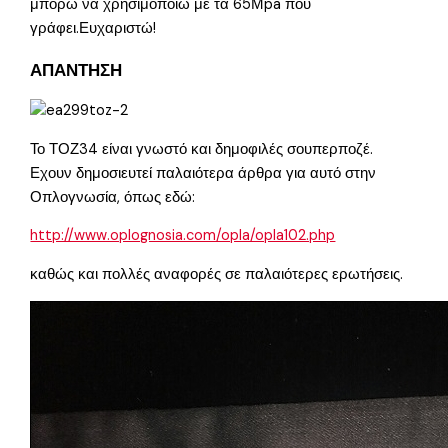
μπορω να χρησιμοποιώ με τα 65Μpa που
γράφει.Ευχαριστώ!
ΑΠΑΝΤΗΣΗ
Το ΤΟΖ34 είναι γνωστό και δημοφιλές σουπερποζέ.
Εχουν δημοσιευτεί παλαιότερα άρθρα για αυτό στην
Οπλογνωσία, όπως εδώ:
http://www.oplognosia.com/opla/opla102.php
καθώς και πολλές αναφορές σε παλαιότερες ερωτήσεις.