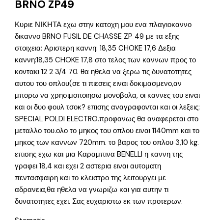
BRNO ZP49
Κυριε ΝΙΚΗΤΑ εχω στην κατοχη μου ενα πλαγιοκαννο
δικαννο BRNO FUSIL DE CHASSE ZP 49 με τα εξης
στοιχεια: Αριστερη καννη: 18,35 CHOKE 17,6 Δεξια
καννη:18,35 CHOKE 17,8 στο τελος των καννων προς το
κοντακι 12 2 3/4 70. θα ηθελα να ξερω τις δυνατοτητες
αυτου του οπλου(σε τι πιεσεις ειναι δοκιμασμενο,αν
μπορω να χρησιμοποιησω μονοβολα, οι καννες του ειναι
και οι δυο φουλ τσοκ? επισης αναγραφονται και οι λεξεις:
SPECIAL POLDI ELECTRO.προφανως θα αναφερεται στο
μεταλλο του.ολο το μηκος του οπλου ειναι 1140mm και το
μηκος των καννων 720mm. το βαρος του οπλου 3,10 kg.
επισης εχω και μια Καραμπινα BENELLI η καννη της
γραφει 18,4 και εχει 2 αστερια ειναι αυτοματη
πεντασφαιρη και το κλειστρο της λειτουργει με
αδρανεια,θα ηθελα να γνωριζω και για αυτην τι
δυνατοτητες εχει. Σας ευχαριστω εκ των προτερων.