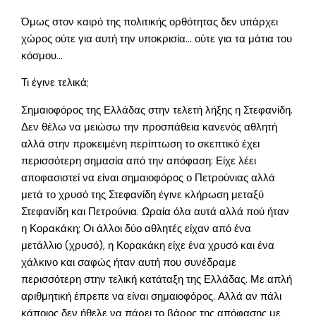
Όμως στον καιρό της πολιτικής ορθότητας δεν υπάρχει
χώρος ούτε για αυτή την υποκρισία… ούτε για τα μάτια του
κόσμου…
Τι έγινε τελικά;
Σημαιοφόρος της Ελλάδας στην τελετή λήξης η Στεφανίδη.
Δεν θέλω να μειώσω την προσπάθεια κανενός αθλητή
αλλά στην προκειμένη περίπτωση το σκεπτικό έχει
περισσότερη σημασία από την απόφαση: Είχε λέει
αποφασιστεί να είναι σημαιοφόρος ο Πετρούνιας αλλά
μετά το χρυσό της Στεφανίδη έγινε κλήρωση μεταξύ
Στεφανίδη και Πετρούνια. Ωραία όλα αυτά αλλά πού ήταν
η Κορακάκη; Οι άλλοι δύο αθλητές είχαν από ένα
μετάλλιο (χρυσό), η Κορακάκη είχε ένα χρυσό και ένα
χάλκινο και σαφώς ήταν αυτή που συνέδραμε
περισσότερη στην τελική κατάταξη της Ελλάδας. Με απλή
αριθμητική έπρεπε να είναι σημαιοφόρος. Αλλά αν πάλι
κάποιος δεν ήθελε να πάρει το βάρος της απόφασης με