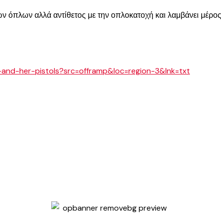
ων όπλων αλλά αντίθετος με την οπλοκατοχή και λαμβάνει μέρος
and-her-pistols?src=offramp&loc=region-3&lnk=txt