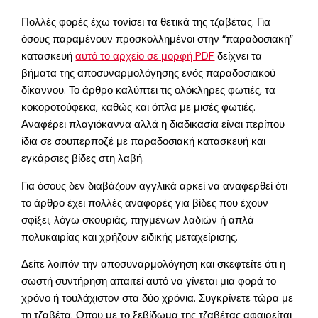
Πολλές φορές έχω τονίσει τα θετικά της τζαβέτας. Για
όσους παραμένουν προσκολλημένοι στην “παραδοσιακή”
κατασκευή
αυτό το αρχείο σε μορφή PDF
δείχνει τα
βήματα της αποσυναρμολόγησης ενός παραδοσιακού
δίκαννου. Το άρθρο καλύπτει τις ολόκληρες φωτιές, τα
κοκοροτούφεκα, καθώς και όπλα με μισές φωτιές.
Αναφέρει πλαγιόκαννα αλλά η διαδικασία είναι περίπου
ίδια σε σουπερποζέ με παραδοσιακή κατασκευή και
εγκάρσιες βίδες στη λαβή.
Για όσους δεν διαβάζουν αγγλικά αρκεί να αναφερθεί ότι
το άρθρο έχει πολλές αναφορές για βίδες που έχουν
σφίξει, λόγω σκουριάς, πηγμένων λαδιών ή απλά
πολυκαιρίας και χρήζουν ειδικής μεταχείρισης.
Δείτε λοιπόν την αποσυναρμολόγηση και σκεφτείτε ότι η
σωστή συντήρηση απαιτεί αυτό να γίνεται μια φορά το
χρόνο ή τουλάχιστον στα δύο χρόνια. Συγκρίνετε τώρα με
τη τζαβέτα. Οπου με το ξεβίδωμα της τζαβέτας αφαιρείται