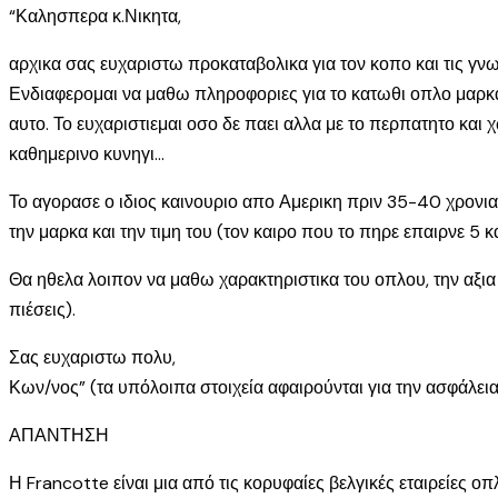
“Καλησπερα κ.Νικητα,
αρχικα σας ευχαριστω προκαταβολικα για τον κοπο και τις γν
Ενδιαφερομαι να μαθω πληροφοριες για το κατωθι οπλο μαρκα
αυτο. Το ευχαριστιεμαι οσο δε παει αλλα με το περπατητο και 
καθημερινο κυνηγι…
Το αγορασε ο ιδιος καινουριο απο Αμερικη πριν 35-40 χρονια
την μαρκα και την τιμη του (τον καιρο που το πηρε επαιρνε 5 
Θα ηθελα λοιπον να μαθω χαρακτηριστικα του οπλου, την αξια τ
πιέσεις).
Σας ευχαριστω πολυ,
Κων/νος” (τα υπόλοιπα στοιχεία αφαιρούνται για την ασφάλει
ΑΠΑΝΤΗΣΗ
Η Francotte είναι μια από τις κορυφαίες βελγικές εταιρείες ο