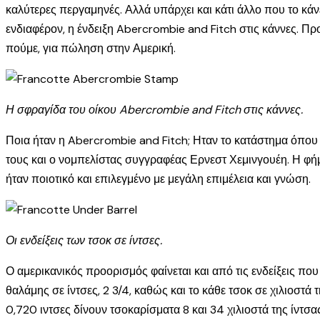
καλύτερες περγαμηνές. Αλλά υπάρχει και κάτι άλλο που το κάν
ενδιαφέρον, η ένδειξη Abercrombie and Fitch στις κάννες. Π
πούμε, για πώληση στην Αμερική.
Η σφραγίδα του οίκου Abercrombie and Fitch στις κάννες.
Ποια ήταν η Abercrombie and Fitch; Ηταν το κατάστημα όπου 
τους και ο νομπελίστας συγγραφέας Ερνεστ Χεμινγουέη. Η φήμ
ήταν ποιοτικό και επιλεγμένο με μεγάλη επιμέλεια και γνώση.
Οι ενδείξεις των τσοκ σε ίντσες.
Ο αμερικανικός προορισμός φαίνεται και από τις ενδείξεις πο
θαλάμης σε ίντσες, 2 3/4, καθώς και το κάθε τσοκ σε χιλιοστά τ
0,720 ιντσες δίνουν τσοκαρίσματα 8 και 34 χιλιοστά της ίντσα