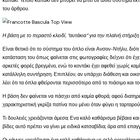
καπάκι. Τέτοιο καπάκι δεν μπορεί να μπει σε άλλο σύστημα ε
του άρθρου.
Η βάση με το περαστό κλειδί, “αυτάκια” για την πλαϊνή στήρι
Είναι θετικό ότι το σύστημα του όπλο είναι Ανσον-Ντήλυ, διότ
κατάσταση του όπως φαίνεται στις φωτογραφίες δείχνει ότι έχ
αρκετές φορές βρεγμένο, ενώ το κοντάκι έχει αφεθεί χωρίς καμ
κατάλληλη συντήρηση. Επιπλέον, αν υπάρχει διάθεση και οικο
λέει ότι τα όπλα φθείρονται περισσότερο από το πιάσιμο και τ
Η βάση δεν φαίνεται να πάσχει από καμία φθορά, αφού διατηρ
χαρακτηριστική γκρίζα πατίνα που μένει όταν φύγει η ταρταρού
Τι δουλειές χρειάζονται άμεσα; Ενα καλό καθάρισμα βέβαια και
βίδες αυτό πρέπει να γίνει με ειδικά κατσαβίδια, άρα από επα
Οι κάννες χρειάζονται ένα καλό καθάρισμα με ψιλό ορειχάλκινο