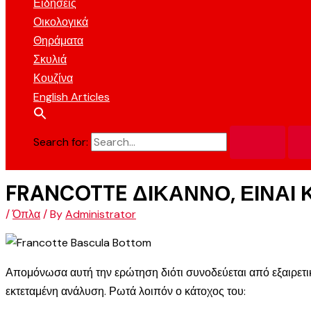
Ειδήσεις
Οικολογικά
Θηράματα
Σκυλιά
Κουζίνα
English Articles
Search for:
FRANCOTTE ΔΙΚΑΝΝΟ, ΕΙΝΑΙ 
/
Όπλα
/ By
Administrator
Απομόνωσα αυτή την ερώτηση διότι συνοδεύεται από εξαιρετικ
εκτεταμένη ανάλυση. Ρωτά λοιπόν ο κάτοχος του: