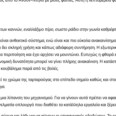
κτός από το Ανσον-Ντήλυ με μισές φωτιές. Αυτή η λεπτομέρεια 
ξη των καννών, εναλλάξιμο πίρο, σωστο ράδιο στην γωνία καθρέφ
ι είναι ανθεκτικό σύστημα, ενώ είναι και πιο εύκολα ανακαινίσημ
ει δει σκληρή χρήση και κάπως αδιάφορη συντήρηση. Η εξωτερικ
ία περιποίηση και έχει αρχίσει να μουντώνει. Ευτυχώς η φθορά ε
νομική δυνατότητα μπορεί να γίνει πλήρης ανακαίνιση. Η κατά
ο κουβάλημα παρά από τις βολές.
εί το χρώμα της ταρταρούγας στο επίπεδο σημείο καθώς και στον
γα.
 μια λίπανση του μηχανισμού. Για να γίνουν αυτά πρέπει να αφα
γγελματία οπλουργό που διαθέτει τα κατάλληλα εργαλεία και ξέρε
 σύρμα και λάδι για να φύγουν οι επιφανειακές οξειδώσεις. Το κο