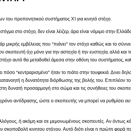
ν του προπονητικού συστήματος Χ1 για κινητό στόχο.
ίγμα στο στόχο, δεν είναι λέιζερ, άρα είναι νόμιμο στην Ελλάδα
ντάρ μικρής εμβέλειας που “πιάνει” τον στόχο καθώς και το σύν
 σκοπευτή όχι μόνο για την αστοχία ή την ευστοχία, αλλά και 
στόχο αυτό θα μεταδοθεί άμεσα στην οθόνη του συστήματος, κα
ο πόσο “κεντραρισμένο” ήταν το πιάτο στην τουφεκιά. Δινει δηλ
 κατανοητή η δυνατότητα διόρθωσης της βολής του. Επιπλέον το 
γιστη δυνατή προσαρμογή στο σώμα και τις συνήθειες του σκοπε
ρόνο αντίδρασης, ώστε ο σκοπευτής να μπορεί να ρυθμίσει αυτό
υλλόγους, ή ακόμη και σε μεμονωμένους σκοπευτές. Αν όντως κάν
ην σκοποβολή κινητου στόχου. Αυτό διότι είναι η πρώτη φορά 