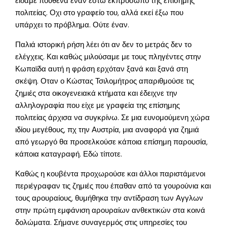
είδαμε πουθενά έναν έστω εκπρόσωπο της επίσημης
πολιτείας. Οχι στο γραφείο του, αλλά εκεί έξω που
υπάρχει το πρόβλημα. Ούτε έναν.
Παλιά ιστορική ρήση λέει ότι αν δεν το μετράς δεν το
ελέγχεις. Και καθώς μιλούσαμε με τους πληγέντες στην
Κωπαϊδα αυτή η φράση ερχόταν ξανά και ξανά στη
σκέψη. Οταν ο Κώστας Τσιλομήτρος απαριθμούσε τις
ζημιές στα οικογενειακά κτήματα και έδειχνε την
αλληλογραφία που είχε με γραφεία της επίσημης
πολιτείας άρχισα να συγκρίνω. Σε μια ευνομούμενη χώρα
ιδίου μεγέθους, πχ την Αυστρία, μια αναφορά για ζημιά
από γεωργό θα προσελκούσε κάποια επίσημη παρουσία,
κάποια καταγραφή. Εδώ τίποτε.
Καθώς η κουβέντα προχωρούσε και άλλοι παριστάμενοι
περιέγραφαν τις ζημιές που έπαθαν από τα γουρούνια και
τους αρουραίους, θυμήθηκα την αντίδραση των Αγγλων
στην πρώτη εμφάνιση αρουραίων ανθεκτικών στα κοινά
δολώματα. Σήμανε συναγερμός στις υπηρεσίες του