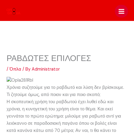
Skip
to
content
ΡΑΒΔΩΤΕΣ ΕΠΙΛΟΓΕΣ
/
Όπλα
/ By
Administrator
Χρόνια συζητούμε για το ραβδωτό και λύση δεν βρίσκουμε.
Τι ζητούμε όμως, από ποιον και για ποιο σκοπό;
Η σκοπευτική χρήση του ραβδωτού έχει λυθεί εδώ και
χρόνια, η κυνηγετική του χρήση είναι το θέμα. Και εκεί
γεννάται το πρώτο ερώτημα: μιλούμε για ραβωτό αντί για
λειόκαννο σε παραδοσιακή παγάνα όπου οι βολές είναι
κατά κανόνα κάτω από 70 μέτρα; Αν ναι, τι θα κάνει το