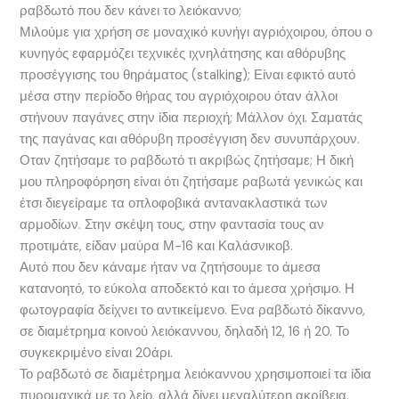
ραβδωτό που δεν κάνει το λειόκαννο;
Μιλούμε για χρήση σε μοναχικό κυνήγι αγριόχοιρου, όπου ο
κυνηγός εφαρμόζει τεχνικές ιχνηλάτησης και αθόρυβης
προσέγγισης του θηράματος (stalking); Είναι εφικτό αυτό
μέσα στην περίοδο θήρας του αγριόχοιρου όταν άλλοι
στήνουν παγάνες στην ίδια περιοχή; Μάλλον όχι. Σαματάς
της παγάνας και αθόρυβη προσέγγιση δεν συνυπάρχουν.
Οταν ζητήσαμε το ραβδωτό τι ακριβώς ζητήσαμε; Η δική
μου πληροφόρηση είναι ότι ζητήσαμε ραβωτά γενικώς και
έτσι διεγείραμε τα οπλοφοβικά αντανακλαστικά των
αρμοδίων. Στην σκέψη τους, στην φαντασία τους αν
προτιμάτε, είδαν μαύρα Μ-16 και Καλάσνικοβ.
Αυτό που δεν κάναμε ήταν να ζητήσουμε το άμεσα
κατανοητό, το εύκολα αποδεκτό και το άμεσα χρήσιμο. Η
φωτογραφία δείχνει το αντικείμενο. Ενα ραβδωτό δίκαννο,
σε διαμέτρημα κοινού λειόκαννου, δηλαδή 12, 16 ή 20. Το
συγκεκριμένο είναι 20άρι.
Το ραβδωτό σε διαμέτρημα λειόκαννου χρησιμοποιεί τα ίδια
πυρομαχικά με το λείο, αλλά δίνει μεγαλύτερη ακρίβεια.