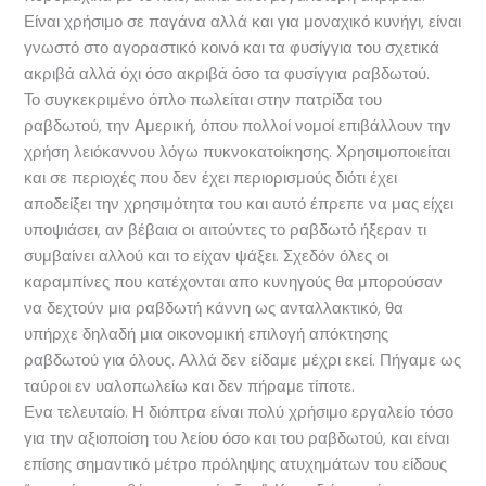
Είναι χρήσιμο σε παγάνα αλλά και για μοναχικό κυνήγι, είναι
γνωστό στο αγοραστικό κοινό και τα φυσίγγια του σχετικά
ακριβά αλλά όχι όσο ακριβά όσο τα φυσίγγια ραβδωτού.
Το συγκεκριμένο όπλο πωλείται στην πατρίδα του
ραβδωτού, την Αμερική, όπου πολλοί νομοί επιβάλλουν την
χρήση λειόκαννου λόγω πυκνοκατοίκησης. Χρησιμοποιείται
και σε περιοχές που δεν έχει περιορισμούς διότι έχει
αποδείξει την χρησιμότητα του και αυτό έπρεπε να μας είχει
υποψιάσει, αν βέβαια οι αιτούντες το ραβδωτό ήξεραν τι
συμβαίνει αλλού και το είχαν ψάξει. Σχεδόν όλες οι
καραμπίνες που κατέχονται απο κυνηγούς θα μπορούσαν
να δεχτούν μια ραβδωτή κάννη ως ανταλλακτικό, θα
υπήρχε δηλαδή μια οικονομική επιλογή απόκτησης
ραβδωτού για όλους. Αλλά δεν είδαμε μέχρι εκεί. Πήγαμε ως
ταύροι εν υαλοπωλείω και δεν πήραμε τίποτε.
Ενα τελευταίο. Η διόπτρα είναι πολύ χρήσιμο εργαλείο τόσο
για την αξιοποίση του λείου όσο και του ραβδωτού, και είναι
επίσης σημαντικό μέτρο πρόληψης ατυχημάτων του είδους