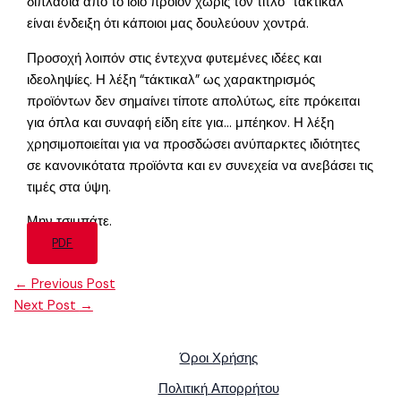
διπλάσια από το ίδιο προϊόν χωρίς τον τίτλο “τάκτικαλ”
είναι ένδειξη ότι κάποιοι μας δουλεύουν χοντρά.
Προσοχή λοιπόν στις έντεχνα φυτεμένες ιδέες και
ιδεοληψίες. Η λέξη “τάκτικαλ” ως χαρακτηρισμός
προϊόντων δεν σημαίνει τίποτε απολύτως, είτε πρόκειται
για όπλα και συναφή είδη είτε για… μπέηκον. Η λέξη
χρησιμοποιείται για να προσδώσει ανύπαρκτες ιδιότητες
σε κανονικότατα προϊόντα και εν συνεχεία να ανεβάσει τις
τιμές στα ύψη.
Μην τσιμπάτε.
PDF
←
Previous Post
Next Post
→
Όροι Χρήσης
Πολιτική Απορρήτου