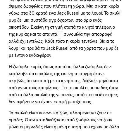
όψιμης ζωοφιλίας που πλήττει τη χώρα. Μια σικάτη κυρία
γύρω στα 30 κρατά ένα Jack Russel με το λουρί. Το σκυλί
μυρίζει μια συστάδα αγριόχορτων στο όριο ενός
οικοπέδου. Εκείνη τη στιγμή κτυπά το κινητό τηλέφωνο
της κυρίας και το απαντά. Η συνομιλία την απορροφά
αλλά όχι εντελώς. Κάθε τόσο η κυρία τεντώνει βίαια το
λουρί και τραβά το Jack Russel από τα χόρτα που μυρίζει
με έντονο ενδιαφέρον.
Η ζωόφιλη κυρία, όπως και τόσοι άλλοι ζωόφιλοι, δεν
κατάλαβε ότι ο σκύλος της εκείνη τη στιγμή έκανε
ακριβώς ότι και αυτή με το κινητό της: διάβαζε μηνύματα
από γνωστούς και φίλους. Για το σκυλί οι μυρωδιές ήταν
από τα άλλα σκυλιά της γειτονιάς, αυτά που οι ιδιοκτήτες
δεν αφήνουν να έχουν επαφή μεταξύ τους.
Τα σκυλιά είναι κοινωνικά ζώα, πλασμένα να ζουν σε
ομάδες. Οταν καταδικάζονται από ζωόφιλους να ζουν
μόνα οι μυρωδιές είναι η μόνη επαφή που έχουν με άλλα