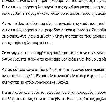
Η Veloce είναι ίσως η πρώτη καραμπίνα που εφαρμόζει την αρχ
Για να προχωρήσει η λειτουργεία της αρκεί μια μικρή πίεση σ
μια συμβατική καραμπίνα, το κλείστρο ταξιδεύει προς τη θαλάμη, 
Αν και το βασικό σύστημα είναι αυτογεμές, η εγκατάσταση του
για να προχωρήσει στην τροφοδοσία νέου φυσιγγίου. Σε αντίθ
χειρισμού. Αντί για μια μεγάλη κίνηση της πάπιας που έχουμε
προχωρήσει η λειτουργεία της.
Σε σύγκριση με μια συμβατική αυτόματη καραμπίνα η Veloce π
αντιλαμβάνεται πέρα από κάθε αμφιβολία ότι είναι έτοιμο να ρίξ
Αν για κάποιο λόγο υπάρχει διακοπή της ενεργού κυνηγετικής 
αν πιεστεί ο μοχλός. Ενόσο είναι ανοικτή είναι ασφαλής και 
κλείνοντας το όπλο γρήγορα και εύκολα.
Για μερικούς κυνηγούς το πλεονέκτημα είναι προφανές. Προσω
τουλάχιστον όπως φαίνεται στο βίντεο. Ενας μικρότερος μοχλό