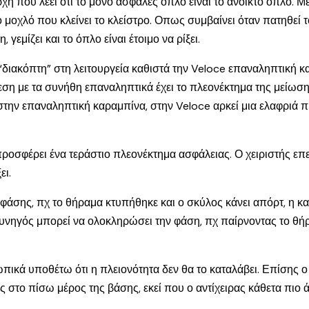
ή που λέει ότι το μόνο ασφαλές όπλο είναι το ανοικτό όπλο. Μ
το μοχλό που κλείνει το κλείστρο. Οπως συμβαίνει όταν πατηθεί
γεμίζει και το όπλο είναι έτοιμο να ρίξει.
 “διακόπτη” στη λειτουργεία καθιστά την Veloce επαναληπτική κ
εση με τα συνήθη επαναληπτικά έχει το πλεονέκτημα της μείωσ
 στην επαναληπτική καραμπίνα, στην Veloce αρκεί μια ελαφριά π
ροσφέρει ένα τεράστιο πλεονέκτημα ασφάλειας. Ο χειριστής επεμ
ει.
φάσης, πχ το θήραμα κτυπήθηκε και ο σκύλος κάνει απόρτ, η καρ
ο κυνηγός μπορεί να ολοκληρώσει την φάση, πχ παίρνοντας το θήρ
πικά υποθέτω ότι η πλειονότητα δεν θα το καταλάβει. Επίσης ο
ς στο πίσω μέρος της βάσης, εκεί που ο αντίχειρας κάθετα πιο 