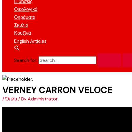
Ειδήσεις
Οικολογικά
Θηράματα
Σκυλιά
Κουζίνα
English Articles
Search for:
VERNEY CARRON VELOCE
/
Όπλα
/ By
Administrator