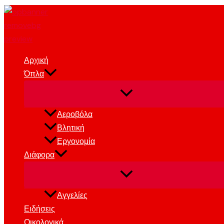
Skip
Search
to
for:
content
Αρχική
Όπλα
Αεροβόλα
Βλητική
Εργονομία
Διάφορα
Αγγελίες
Ειδήσεις
Οικολογικά