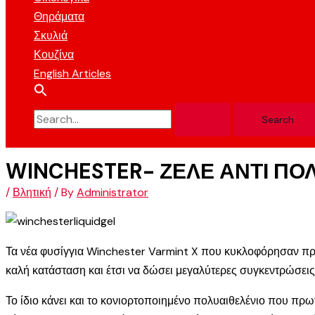
Θηράματα
Σκυλιά
Κουζίνα
English Articles
WINCHESTER- ΖΕΛΕ ΑΝΤΙ ΠΟ
/
Βλητική
/ By
Administrator
Τα νέα φυσίγγια Winchester Varmint X που κυκλοφόρησαν πρόσ
καλή κατάσταση και έτσι να δώσει μεγαλύτερες συγκεντρώσεις
Το ίδιο κάνει και το κονιορτοποιημένο πολυαιθελένιο που πρω