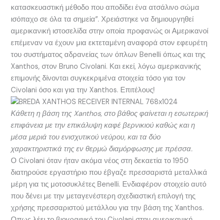
κατασκευαστική μέθοδο που αποδίδει ένα ατσάλινο σώμα
ισόπαχο σε όλα τα σημεία”. Χρειάστηκε να δημιουργηθεί
αμερικανική ιστοσελίδα στην οποία προφανώς οι Αμερικανοί
επέμεναν να έχουν μια εκτεταμένη αναφορά στον εφευρέτη
του συστήματος αδρανείας των όπλων Benelli όπως και της
Xanthos, στον Bruno Civolani. Και εκεί, λόγω αμερικανικής
επιμονής δίνονται συγκεκριμένα στοιχεία τόσο για τον
Civolani όσο και για την Xanthos. Επιτέλους!
Κάθετη η βάση της Xanthos, στο βάθος φαίνεται η εσωτερική
επιφάνεια με την επικάλυψη καφέ βερνικιού καθώς και η
μέσα μεριά του ενισχυτικού νεύρου, και τα δύο
χαρακτηριστικά της εν θερμώ διαμόρφωσης με πρέσσα.
Ο Civolani όταν ήταν ακόμα νέος στη δεκαετία το 1950
διατηρούσε εργαστήριο που έβγαζε πρεσσαριστά μεταλλικά
μέρη για τις μοτοσυκλέτες Benelli. Ενδιαφέρον στοιχείο αυτό
που δένει με την μεταγενέστερη σχεδιαστική επιλογή της
χρήσης πρεσσαριστού μετάλλου για την βάση της Xanthos.
Οπως λέει το βιογραφικό του Civolani στην αμερικανική