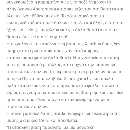
συγκεκριμένα η καραμπίνα Altair, το ποζέ Vega και το
πλαγιόκαννο Andromeda κατασκευάζονταν στη Beretta και
όλοι το είχαν δήθεν μυστικό. Το σόι μυστικό όταν τα
εσωτερικά τμήματα των όπλων είναι ίδια και όλη η πιάτσα το
ήξερε και ψώνιζε ανταλλακτικά για όπλα Beretta από την
Breda διότι εκεί ήταν πιο φτηνά!
Η τεχνολογία που απέδωσε τη βάση της Xanthos όμως δεν
υπήρχε στα εργοστάσια που είχαν κατά καιρούς
κατασκευάσει φασόν όπλα Breda. Η τεχνολογία ήταν αυτή
του πρεσσαριστού μετάλλου, κάτι συχνό στην παραγωγή
στρατιωτικών όπλων. Τα περισσότερα μέρη όπλων όπως το
τουφέκι G3, τα υποπολυβόλα Sterling και Uzi και πολλά
άλλα κατασκευάζονται από πρεσσαριστό φύλλο ατσαλιού.
Ομως η τεχνοτροπία που απέδωσε τη βάση της Xanthos δεν
ήταν αυτή που έδινε τα σχετικά κακοφινιρισμένα μέρη
στρατιωτικών όπλων.
Η ιταλική ιστοσελίδα της Breda αναφέρει ως σεδιάστρια της
βάσης μια κυρία Cervi και προσθέτει:
“Η ατσάλινη βάση παράγεται με μια μοναδική