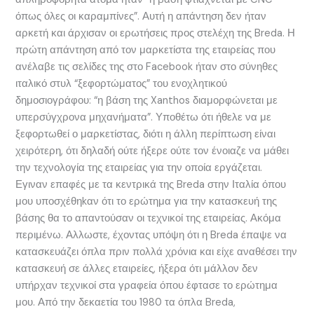
όπως όλες οι καραμπίνες”. Αυτή η απάντηση δεν ήταν
αρκετή και άρχισαν οι ερωτήσεις προς στελέχη της Breda. Η
πρώτη απάντηση από τον μαρκετίστα της εταιρείας που
ανέλαβε τις σελίδες της στο Facebook ήταν στο σύνηθες
ιταλικό στυλ “ξεφορτώματος” του ενοχλητικού
δημοσιογράφου: “η βάση της Xanthos διαμορφώνεται με
υπερσύγχρονα μηχανήματα”. Υποθέτω ότι ήθελε να με
ξεφορτωθεί ο μαρκετίστας, διότι η άλλη περίπτωση είναι
χειρότερη, ότι δηλαδή ούτε ήξερε ούτε τον ένοιαζε να μάθει
την τεχνολογία της εταιρείας για την οποία εργάζεται.
Εγιναν επαφές με τα κεντρικά της Breda στην Ιταλία όπου
μου υποσχέθηkαν ότι το ερώτημα για την κατασκευή της
βάσης θα το απαντούσαν οι τεχνικοί της εταιρείας. Ακόμα
περιμένω. Αλλωστε, έχοντας υπόψη ότι η Breda έπαψε να
κατασκευάζει όπλα πριν πολλά χρόνια και είχε αναθέσει την
κατασκευή σε άλλες εταιρείες, ήξερα ότι μάλλον δεν
υπήρχαν τεχνικοί στα γραφεία όπου έφτασε το ερώτημα
μου. Από την δεκαετία του 1980 τα όπλα Breda,