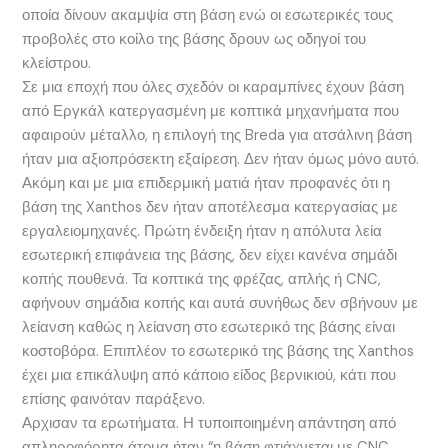
οποία δίνουν ακαμψία στη βάση ενώ οι εσωτερικές τους
προβολές στο κοίλο της βάσης δρουν ως οδηγοί του
κλείστρου.
Σε μια εποχή που όλες σχεδόν οι καραμπίνες έχουν βάση
από Εργκάλ κατεργασμένη με κοπτικά μηχανήματα που
αφαιρούν μέταλλο, η επιλογή της Breda για ατσάλινη βάση
ήταν μια αξιοπρόσεκτη εξαίρεση. Δεν ήταν όμως μόνο αυτό.
Ακόμη και με μια επιδερμική ματιά ήταν προφανές ότι η
βάση της Xanthos δεν ήταν αποτέλεσμα κατεργασίας με
εργαλειομηχανές. Πρώτη ένδειξη ήταν η απόλυτα λεία
εσωτερική επιφάνεια της βάσης, δεν είχει κανένα σημάδι
κοπής πουθενά. Τα κοπτικά της φρέζας, απλής ή CNC,
αφήνουν σημάδια κοπής και αυτά συνήθως δεν σβήνουν με
λείανση καθώς η λείανση στο εσωτερικό της βάσης είναι
κοστοβόρα. Επιπλέον το εσωτερικό της βάσης της Xanthos
έχει μια επικάλυψη από κάποιο είδος βερνικιού, κάτι που
επίσης φαινόταν παράξενο.
Αρχισαν τα ερωτήματα. Η τυποιποιημένη απάντηση από
απληροφόρητα άτομα ήταν “η βάση φτιάχνεται με CNC