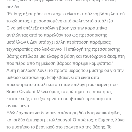
σελίδα:
“Επίσης αξιοπρόσεκτο στοχείο είναι η ατσάλινη βάση λεπτού
τοιχώματος, πρεσσαρισμένη από σωληνωτό ατσάλι (ο
Civolani επέλεξε ατσάλινη βάση για την καραμπίνα
αντλώντας από το παρελθόν του ως πρεσσαριστής
μετάλλων). Δεν υπάρχει άλλη περίπτωση παρόμοιας
τεχνοτροπίας στο λειόκαννο. Η επιλογή της πρεσσαριστής
βάσης απέδωσε μια ελαφριά βάση και ταυτόχρονα άκαμπτη
που πέρα από τη μείωση βάρους παρέχει κομψότητα.”
Αυτή η δήλωση λύνει το πρώτο μέρος του μυστηρίου για την
μέθοδο κατασκευής. Επιβεβαιώνει ότι είναι από
πρεσσαριστό ατσάλι και ότι ήταν επιλογή του αείμνηστου
Bruno Civolani. Μένει όμως το ερώτημα της ποιότητας
κατασκευής που ξεπερνά τα συμβατικά πρεσσαριστά
αντικείμενα.
Εδώ έρχονται να δώσουν απάντηση δύο Ιντερνετικοί φίλοι,
και οι δύο έμπειροι μεταλλουργοί. Ο πρώτος, ο Eugene, λύνει
το μυστήριο το βερνικιού στο εσωτερικό της βάσης. Το