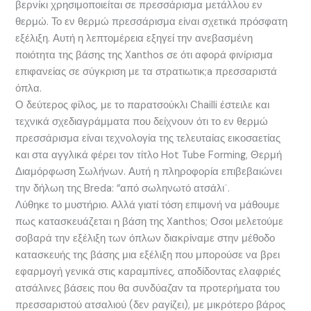
βερνίκι χρησιμοποιείται σε πρεσσάρισμα μετάλλου εν
θερμώ. Το εν θερμώ πρεσσάρισμα είναι σχετικά πρόσφατη
εξέλιξη. Αυτή η λεπτομέρεια εξηγεί την ανεβασμένη
ποιότητα της βάσης της Xanthos σε ότι αφορά φινίρισμα
επιφανείας σε σύγκριση με τα στρατιωτικ;a πρεσσαριστά
όπλα.
Ο δεύτερος φίλος, με το παρατσούκλι Chailli έστειλε και
τεχνικά σχεδιαγράμματα που δείχνουν ότι το εν θερμώ
πρεσσάρισμα είναι τεχνολογία της τελευταίας εικοσαετίας
και στα αγγλικά φέρει τον τίτλο Hot Tube Forming, Θερμή
Διαμόρφωση Σωλήνων. Αυτή η πληροφορία επιβεβαιώνει
την δήλωη της Breda: “από σωληνωτό ατσάλι¨.
Λύθηκε το μυστήριο. Αλλά γιατί τόση επιμονή να μάθουμε
πως κατασκευάζεται η βάση της Xanthos; Οσοι μελετούμε
σοβαρά την εξέλιξη των όπλων διακρίναμε στην μέθοδο
κατασκευής της βάσης μια εξέλιξη που μπορούσε να βρει
εφαρμογή γενικά στις καραμπίνες, αποδίδοντας ελαφριές
ατσάλινες βάσεις που θα συνδύαζαν τα προτερήματα του
πρεσσαριστού ατσαλιού (δεν ραγίζει), με μικρότερο βάρος