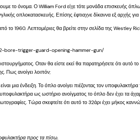
ρουμε το όνομα. Ο William Ford είχε τότε μονάδα επισκευής όπ
γλικής οπλοκατασκευής. Επίσης έφτιαχνε δίκαννα εξ αρχής για
από το 1960. Λεπτομέριες θα βρείτε στην σελίδα της Westley 
-32-bore-trigger-guard-opening-hammer-gun/
ριστουργήματος. Οταν θα είστε εκεί θα παρατηρήσετε ότι αυτό τ
ης. Πως ανοίγει λοιπόν;
ναι μια ένδειξη. Το όπλο ανοίγει πιέζοντας τον υποφυλακτήρα π
ον υποφυλακτήρα ως ωστήριο ανοίγματος το όπλο δεν έχει τα άχ
ωτογραφίες. Τώρα σκεφτείτε ότι αυτό το 32άρι έχει μήκος καννώ
υποφυλακτήρα προς τα πίσω.