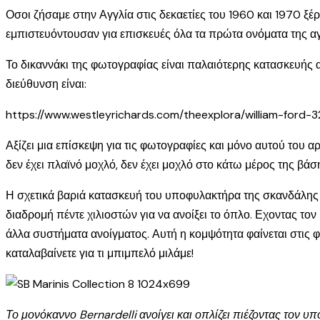
Οσοι ζήσαμε στην Αγγλία στις δεκαετίες του 1960 και 1970 ξέ
εμπιστευόντουσαν για επισκευές όλα τα πρώτα ονόματα της αγ
Το δικαννάκι της φωτογραφίας είναι παλαιότερης κατασκευής 
διεύθυνση είναι:
https://www.westleyrichards.com/theexplora/william-ford
Αξίζει μια επίσκεψη για τις φωτογραφίες και μόνο αυτού του α
δεν έχει πλαϊνό μοχλό, δεν έχει μοχλό στο κάτω μέρος της βάσ
Η σχετικά βαριά κατασκευή του υποφυλακτήρα της σκανδάλης εί
διαδρομή πέντε χιλιοστών για να ανοίξει το όπλο. Εχοντας τ
άλλα συστήματα ανοίγματος. Αυτή η κομψότητα φαίνεται στις φ
καταλαβαίνετε για τι μπιμπελό μιλάμε!
Το μονόκαννο Bernardelli ανοίγει και οπλίζει πιέζοντας τον 