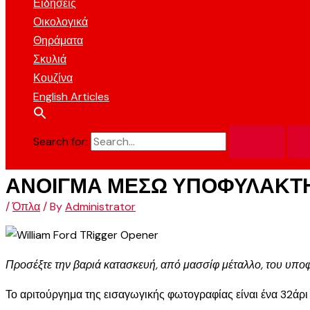
Ειδήσεις
Οικολογικά
Θηράματα
Σκυλιά
Κουζίνα
English Articles
Search for:
ΑΝΟΙΓΜΑ ΜΕΣΩ ΥΠΟΦΥΛΑΚΤ
/
Όπλα
/ By
Administrator
Προσέξτε την βαριά κατασκευή, από μασσίφ μέταλλο, του υποφ
Το αριτούργημα της εισαγωγικής φωτογραφίας είναι ένα 32άρ